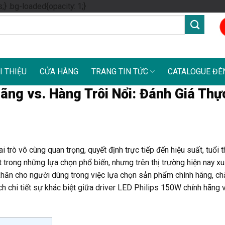
Skip
s;} .bg-loaded{opacity: 1;}
to
content
I THIỆU
CỬA HÀNG
TRANG TIN TỨC
CATALOGUE ĐÈ
ãng vs. Hàng Trôi Nổi: Đánh Giá Thự
 trò vô cùng quan trọng, quyết định trực tiếp đến hiệu suất, tuổi 
trong những lựa chọn phổ biến, nhưng trên thị trường hiện nay xuấ
ó khăn cho người dùng trong việc lựa chọn sản phẩm chính hãng, ch
ch chi tiết sự khác biệt giữa driver LED Philips 150W chính hãng 