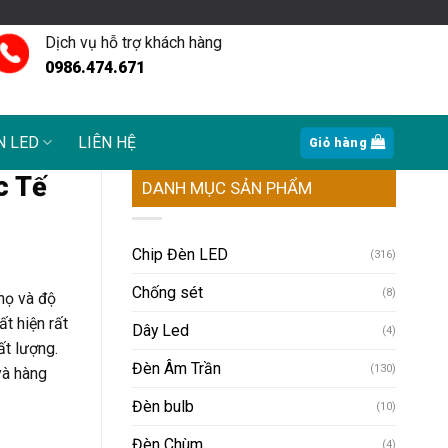
Dịch vụ hỗ trợ khách hàng
0986.474.671
N LED
LIÊN HỆ
Giỏ hàng
c Tế
DANH MỤC SẢN PHẨM
Chip Đèn LED
(316)
Chống sét
(8)
thọ và độ
t hiện rất
Dây Led
(4)
ất lượng.
Đèn Âm Trần
(130)
và hàng
Đèn bulb
(10)
Đèn Chùm
(4)