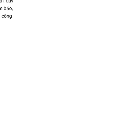
ện, quy
ảm bảo,
n công