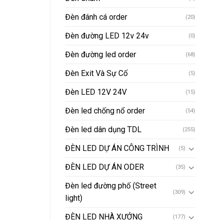
Đèn đánh cá order
(20)
Đèn đường LED 12v 24v
(0)
Đèn đường led order
(68)
Đèn Exit Và Sự Cố
(5)
Đèn LED 12V 24V
(15)
Đèn led chống nổ order
(54)
Đèn led dân dụng TDL
(255)
ĐÈN LED DỰ ÁN CÔNG TRÌNH
(5)
ĐÈN LED DỰ ÁN ODER
(35)
Đèn led đường phố (Street
(309)
light)
ĐÈN LED NHÀ XƯỞNG
(177)