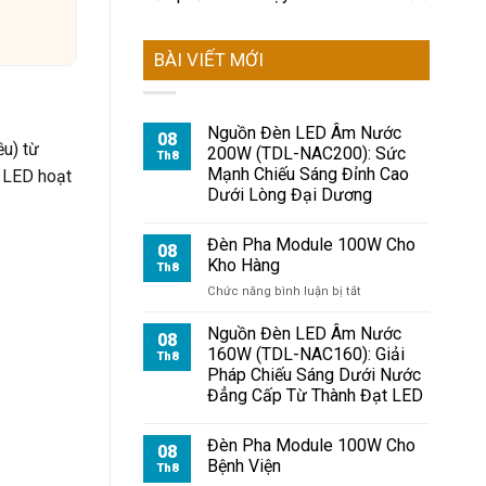
BÀI VIẾT MỚI
Nguồn Đèn LED Âm Nước
08
ều) từ
200W (TDL-NAC200): Sức
Th8
Mạnh Chiếu Sáng Đỉnh Cao
n LED hoạt
Dưới Lòng Đại Dương
Đèn Pha Module 100W Cho
08
Kho Hàng
Th8
ở
Chức năng bình luận bị tắt
Đèn
Pha
Nguồn Đèn LED Âm Nước
08
Module
160W (TDL-NAC160): Giải
Th8
100W
Pháp Chiếu Sáng Dưới Nước
Cho
Đẳng Cấp Từ Thành Đạt LED
Kho
Hàng
Đèn Pha Module 100W Cho
08
Bệnh Viện
Th8