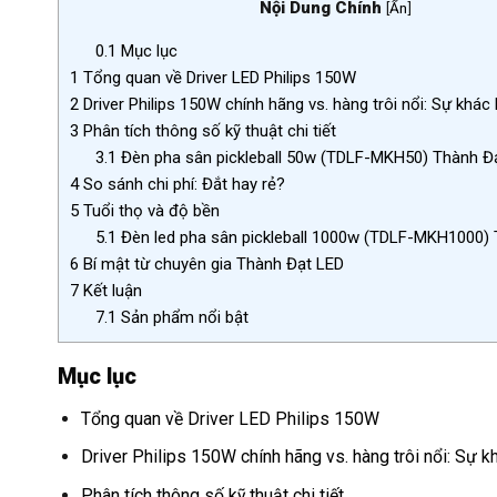
Nội Dung Chính
[
Ẩn
]
0.1
Mục lục
1
Tổng quan về Driver LED Philips 150W
2
Driver Philips 150W chính hãng vs. hàng trôi nổi: Sự khác 
3
Phân tích thông số kỹ thuật chi tiết
3.1
Đèn pha sân pickleball 50w (TDLF-MKH50) Thành Đ
4
So sánh chi phí: Đắt hay rẻ?
5
Tuổi thọ và độ bền
5.1
Đèn led pha sân pickleball 1000w (TDLF-MKH1000) 
6
Bí mật từ chuyên gia Thành Đạt LED
7
Kết luận
7.1
Sản phẩm nổi bật
Mục lục
Tổng quan về Driver LED Philips 150W
Driver Philips 150W chính hãng vs. hàng trôi nổi: Sự kh
Phân tích thông số kỹ thuật chi tiết