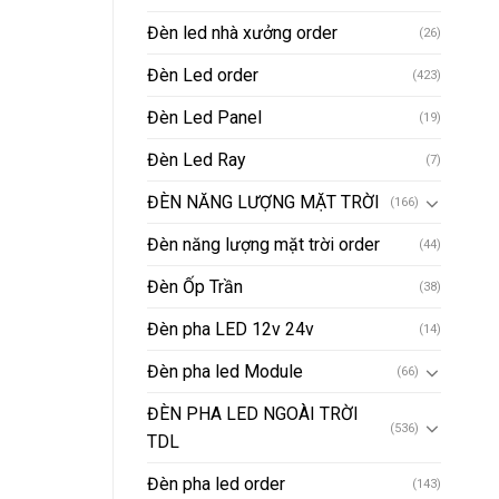
Đèn led nhà xưởng order
(26)
Đèn Led order
(423)
Đèn Led Panel
(19)
Đèn Led Ray
(7)
ĐÈN NĂNG LƯỢNG MẶT TRỜI
(166)
Đèn năng lượng mặt trời order
(44)
Đèn Ốp Trần
(38)
Đèn pha LED 12v 24v
(14)
Đèn pha led Module
(66)
ĐÈN PHA LED NGOÀI TRỜI
(536)
TDL
Đèn pha led order
(143)