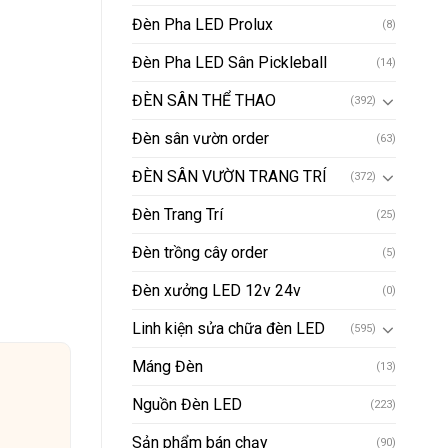
Đèn Pha LED Prolux
(8)
Đèn Pha LED Sân Pickleball
(14)
ĐÈN SÂN THỂ THAO
(392)
Đèn sân vườn order
(63)
ĐÈN SÂN VƯỜN TRANG TRÍ
(372)
Đèn Trang Trí
(25)
Đèn trồng cây order
(5)
Đèn xưởng LED 12v 24v
(0)
Linh kiện sửa chữa đèn LED
(595)
Máng Đèn
(13)
Nguồn Đèn LED
(223)
Sản phẩm bán chạy
(90)