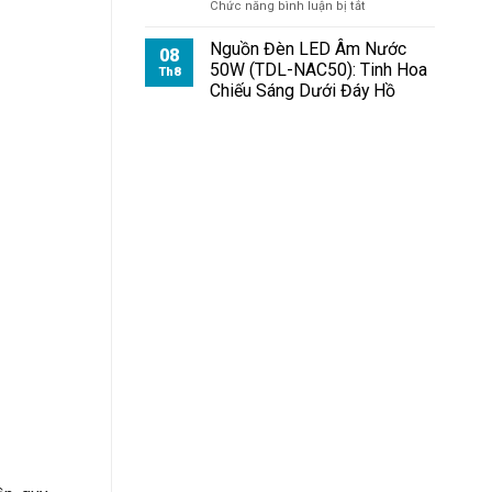
ở
Chức năng bình luận bị tắt
Đèn
Pha
Nguồn Đèn LED Âm Nước
08
Module
50W (TDL-NAC50): Tinh Hoa
Th8
100W
Chiếu Sáng Dưới Đáy Hồ
Cho
Bệnh
Viện