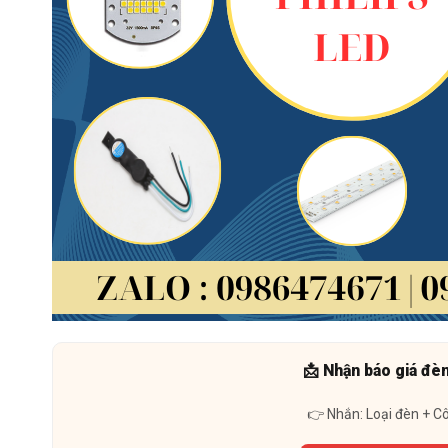
📩 Nhận báo giá đè
👉 Nhắn: Loại đèn + C