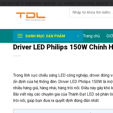
.bg{opacity: 0; transition: opacity 1s; -webkit-transition: opacity 1
Tìm
kiếm:
Trang chủ
GIỚ
DANH MỤC SẢN PHẨM
Driver LED Philips 150W Chính H
Trong lĩnh vực chiếu sáng LED công nghiệp, driver đóng vai
ổn định của hệ thống đèn. Driver LED Philips 150W là một 
nhiều hàng giả, hàng nhái, hàng trôi nổi. Điều này gây kh
Bài viết này, các chuyên gia của Thành Đạt LED sẽ phân tí
trôi nổi, giúp bạn đưa ra quyết định đúng đắn nhất.