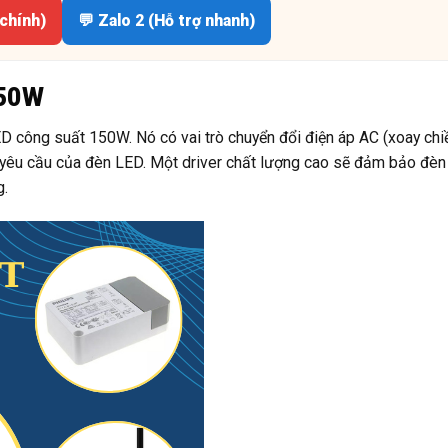
 chính)
💬 Zalo 2 (Hỗ trợ nhanh)
150W
D công suất 150W. Nó có vai trò chuyển đổi điện áp AC (xoay chi
i yêu cầu của đèn LED. Một driver chất lượng cao sẽ đảm bảo đè
g.