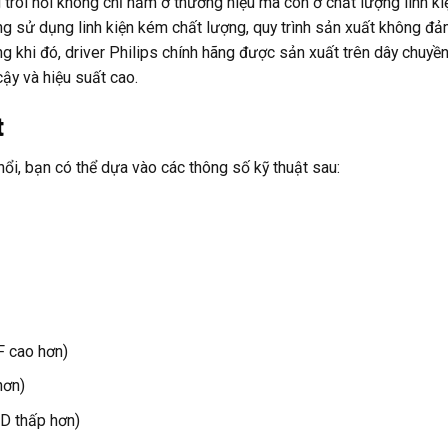
trôi nổi không chỉ nằm ở thương hiệu mà còn ở chất lượng linh ki
ờng sử dụng linh kiện kém chất lượng, quy trình sản xuất không đ
ng khi đó, driver Philips chính hãng được sản xuất trên dây chuyề
cậy và hiệu suất cao.
t
nổi, bạn có thể dựa vào các thông số kỹ thuật sau:
F cao hơn)
hơn)
D thấp hơn)