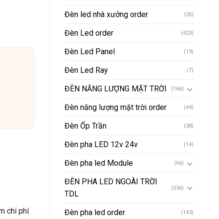
Đèn led nhà xưởng order
(26)
Đèn Led order
(423)
Đèn Led Panel
(19)
Đèn Led Ray
(7)
ĐÈN NĂNG LƯỢNG MẶT TRỜI
(166)
Đèn năng lượng mặt trời order
(44)
Đèn Ốp Trần
(38)
Đèn pha LED 12v 24v
(14)
Đèn pha led Module
(66)
ĐÈN PHA LED NGOÀI TRỜI
(536)
TDL
m chi phí
Đèn pha led order
(143)