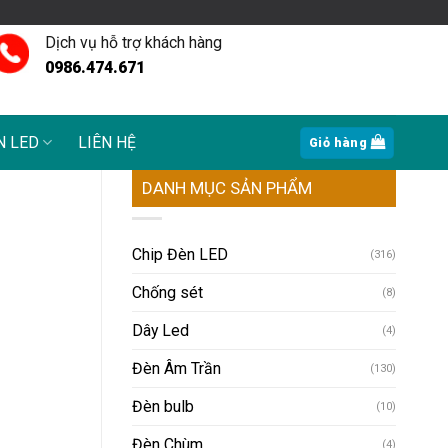
Dịch vụ hỗ trợ khách hàng
0986.474.671
N LED
LIÊN HỆ
Giỏ hàng
DANH MỤC SẢN PHẨM
Chip Đèn LED
(316)
Chống sét
(8)
Dây Led
(4)
Đèn Âm Trần
(130)
Đèn bulb
(10)
Đèn Chùm
(4)