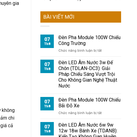
huyên gia
BÀI VIẾT MỚI
Đèn Pha Module 100W Chiếu
07
Công Trường
Th8
ở
Chức năng bình luận bị tắt
Đèn
Pha
Đèn LED Âm Nước 3w Đế
07
Module
Chôn (TDLAN-DC3): Giải
Th8
100W
Pháp Chiếu Sáng Vượt Trội
Chiếu
Cho Không Gian Nghệ Thuật
Công
Nước
Trường
Đèn Pha Module 100W Chiếu
07
Bãi Đỗ Xe
Th8
y không
ở
Chức năng bình luận bị tắt
iảm chi
Đèn
Pha
Đèn LED Âm Nước 6w 9w
 giá cả
07
Module
12w 18w Bánh Xe (TDANB):
Th8
100W
Kiến Tạo Không Gian Huyền