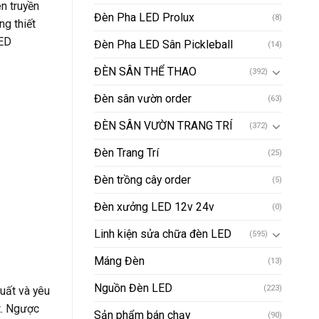
èn truyền
Đèn Pha LED Prolux
(8)
ng thiết
LED
Đèn Pha LED Sân Pickleball
(14)
ĐÈN SÂN THỂ THAO
(392)
Đèn sân vườn order
(63)
ĐÈN SÂN VƯỜN TRANG TRÍ
(372)
Đèn Trang Trí
(25)
Đèn trồng cây order
(5)
Đèn xưởng LED 12v 24v
(0)
Linh kiện sửa chữa đèn LED
(595)
Máng Đèn
(13)
Nguồn Đèn LED
(223)
xuất và yêu
t. Ngược
Sản phẩm bán chạy
(90)