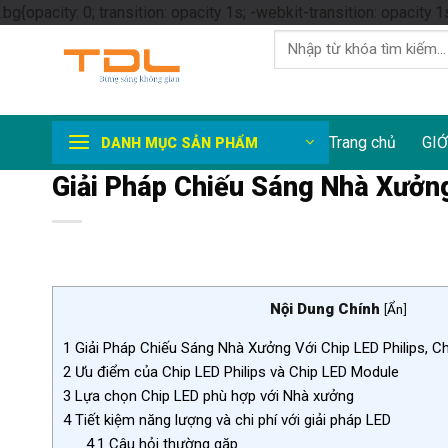
.bg{opacity: 0; transition: opacity 1s; -webkit-transition: opacity 1
Tìm
kiếm:
Trang chủ
GIỚ
DANH MỤC SẢN PHẨM
Giải Pháp Chiếu Sáng Nhà Xưởn
Nội Dung Chính
[
Ẩn
]
1
Giải Pháp Chiếu Sáng Nhà Xưởng Với Chip LED Philips, C
2
Ưu điểm của Chip LED Philips và Chip LED Module
3
Lựa chọn Chip LED phù hợp với Nhà xưởng
4
Tiết kiệm năng lượng và chi phí với giải pháp LED
4.1
Câu hỏi thường gặp