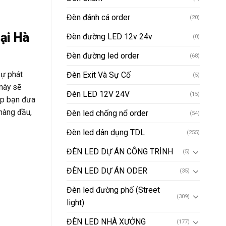
Đèn đánh cá order
(20)
ại Hà
Đèn đường LED 12v 24v
(0)
Đèn đường led order
(68)
sự phát
Đèn Exit Và Sự Cố
(5)
 này sẽ
Đèn LED 12V 24V
(15)
úp bạn đưa
hàng đầu,
Đèn led chống nổ order
(54)
Đèn led dân dụng TDL
(255)
ĐÈN LED DỰ ÁN CÔNG TRÌNH
(5)
ĐÈN LED DỰ ÁN ODER
(35)
Đèn led đường phố (Street
(309)
light)
ĐÈN LED NHÀ XƯỞNG
(177)