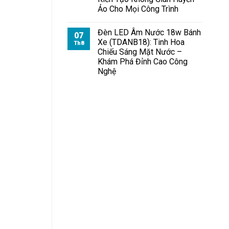
Chiếu
Ảo Cho Mọi Công Trình
Bãi
Đỗ
Xe
Đèn LED Âm Nước 18w Bánh
07
Xe (TDANB18): Tinh Hoa
Th8
Chiếu Sáng Mặt Nước –
Khám Phá Đỉnh Cao Công
Nghệ