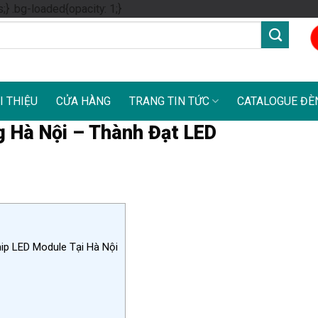
Skip
s;} .bg-loaded{opacity: 1;}
to
content
I THIỆU
CỬA HÀNG
TRANG TIN TỨC
CATALOGUE ĐÈ
g Hà Nội – Thành Đạt LED
hip LED Module Tại Hà Nội