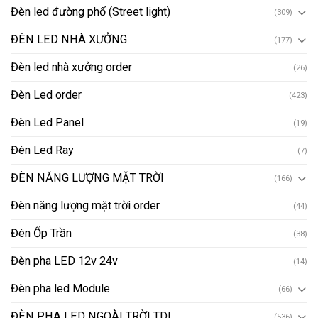
Đèn led đường phố (Street light)
(309)
ĐÈN LED NHÀ XƯỞNG
(177)
Đèn led nhà xưởng order
(26)
Đèn Led order
(423)
Đèn Led Panel
(19)
Đèn Led Ray
(7)
ĐÈN NĂNG LƯỢNG MẶT TRỜI
(166)
Đèn năng lượng mặt trời order
(44)
Đèn Ốp Trần
(38)
Đèn pha LED 12v 24v
(14)
Đèn pha led Module
(66)
ĐÈN PHA LED NGOÀI TRỜI TDL
(536)