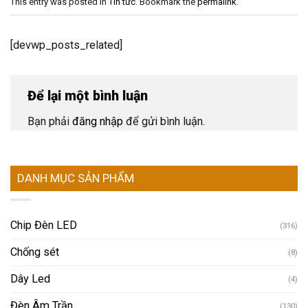
This entry was posted in
Tin tức
. Bookmark the
permalink
.
[devwp_posts_related]
Để lại một bình luận
Bạn phải
đăng nhập
để gửi bình luận.
DANH MỤC SẢN PHẨM
Chip Đèn LED
(316)
Chống sét
(8)
Dây Led
(4)
Đèn Âm Trần
(130)