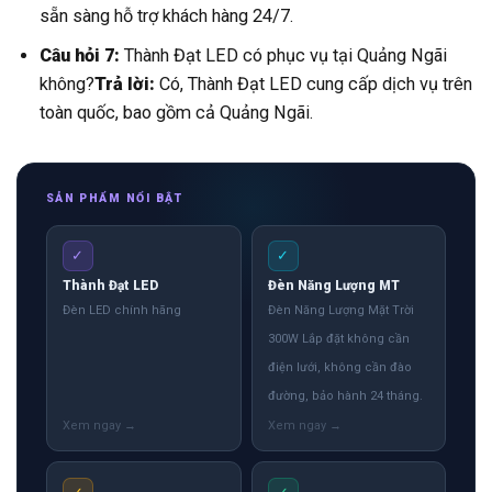
sẵn sàng hỗ trợ khách hàng 24/7.
Câu hỏi 7:
Thành Đạt LED có phục vụ tại Quảng Ngãi
không?
Trả lời:
Có, Thành Đạt LED cung cấp dịch vụ trên
toàn quốc, bao gồm cả Quảng Ngãi.
SẢN PHẨM NỔI BẬT
✓
✓
Thành Đạt LED
Đèn Năng Lượng MT
Đèn LED chính hãng
Đèn Năng Lượng Mặt Trời
300W Lắp đặt không cần
điện lưới, không cần đào
đường, bảo hành 24 tháng.