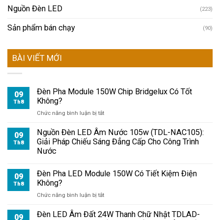
Nguồn Đèn LED
(223)
Sản phẩm bán chạy
(90)
BÀI VIẾT MỚI
Đèn Pha Module 150W Chip Bridgelux Có Tốt
09
Không?
Th8
ở
Chức năng bình luận bị tắt
Đèn
Pha
Nguồn Đèn LED Âm Nước 105w (TDL-NAC105):
09
Module
Giải Pháp Chiếu Sáng Đẳng Cấp Cho Công Trình
Th8
150W
Nước
Chip
Bridgelux
Đèn Pha LED Module 150W Có Tiết Kiệm Điện
Có
09
Không?
Tốt
Th8
Không?
ở
Chức năng bình luận bị tắt
Đèn
Pha
Đèn LED Âm Đất 24W Thanh Chữ Nhật TDLAD-
09