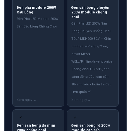
Đèn pha module 200W
Đèn sân bóng chuyền
Cầu Lông
200w module chống
chói
Đèn Pha LED Module 200W
Đèn Pha LED 200W Sân
Sân Cầu Lông Chống Chói
Bóng Chuyền Chống Chói
TDLF-MKH200-BCV — Chip
Bridgelux/Philips/Cree,
driver MEAN
WELL/Philips/Inventronics.
Chống chói UGR<19, ánh
sáng đồng đều toàn sân
18×9m, tiêu chuẩn thi đấu
FIVB quốc tế
✓
✓
Đèn sân bóng đá mini
Đèn sân bóng rổ 200w
200w chống chói
module cao cấp