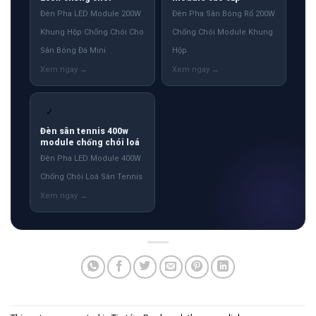
Đèn Pha LED Module 200W
Đèn Pha Sân Bóng Rổ 200W
Khung Hộp Chống Chói Cho
Chống Chói Module Khung
Sân Bóng Đá Mini
Hộp
✓
Đèn sân tennis 400w
module chống chói loá
Đèn Pha LED Module 400W
Chống Chói Loá Sân Tennis