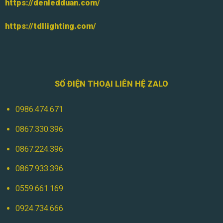
https://denledduan.com/
https://tdllighting.com/
SỐ ĐIỆN THOẠI LIÊN HỆ ZALO
0986.474.671
0867.330.396
0867.224.396
0867.933.396
0559.661.169
0924.734.666