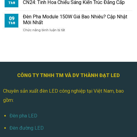
LED
CN24: Tinh Hoa Chiếu Sáng Kiến Trúc Đẳng Cấp
Th8
Module
150W
Đèn Pha Module 150W Giá Bao Nhiêu? Cập Nhật
Có
09
Mới Nhất
Tiết
Th8
Kiệm
ở
Chức năng bình luận bị tắt
Điện
Đèn
Không?
Pha
Module
150W
Giá
Bao
Nhiêu?
Cập
CÔNG TY TNHH TM VÀ DV THÀNH ĐẠT LED
Nhật
Mới
Chuyên sản xuất đèn LED công nghiệp tại Việt Nam, bao
Nhất
gồm:
Đèn pha LED
Đèn đường LED