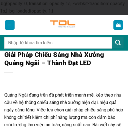
.bg{opacity: 0; transition: opacity 1s; -webkit-transition: opacity
Skip
1s;} .bg-loaded{opacity: 1;}
to
content
Tìm
kiếm:
Giải Pháp Chiếu Sáng Nhà Xưởng
Quảng Ngãi – Thành Đạt LED
Quảng Ngãi đang trên đà phát triển mạnh mẽ, kéo theo nhu
cầu về hệ thống chiếu sáng nhà xưởng hiện đại, hiệu quả
ngày càng tăng. Việc lựa chọn giải pháp chiếu sáng phù hợp
không chỉ tiết kiệm chi phí năng lượng mà còn đảm bảo
môi trường làm việc an toàn, năng suất cao. Bài viết này sẽ