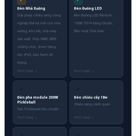
✓
✓
Đèn Nhà Xưởng
Đèn Đường LED
Giải pháp chiếu sáng công
Đèn Đường LED Module
nghiệp thế hệ mới cho nhà
150W TD14 Sáng Chuẩn,
xưởng, kho bãi, nhà máy
Bền Vượt Thời Gian
sản xuất. Chip SMD 2835
chống chói, driver hãng
lớn, IP65, bảo hành 24
tháng.
✓
✓
Đèn pha module 200W
Đèn chiếu cây 18w
Pickleball
Chiếu sáng cảnh quan
Sân Pickleball tiêu chuẩn
✓
✓