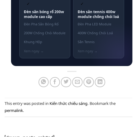
✓
✓
Đèn sân bóng rổ 200w
Đèn sân tennis 400w
module cao cấp
module chống chói loá
Đèn Pha Sân Bóng Rổ
Đèn Pha LED Module
200W Chống Chói Module
400W Chống Chói Loá
Khung Hộp
Sân Tennis
This entry was posted in
Kiến thức chiếu sáng
. Bookmark the
permalink
.