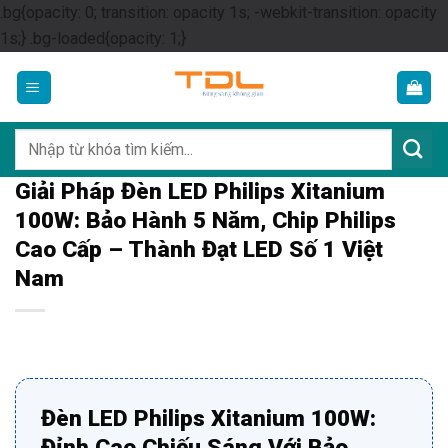
.bg{opacity: 0; transition: opacity 1s; -webkit-transition: opacity
Skip
1s;} .bg-loaded{opacity: 1;}
to
content
Tìm
kiếm:
Giải Pháp Đèn LED Philips Xitanium
100W: Bảo Hành 5 Năm, Chip Philips
Cao Cấp – Thành Đạt LED Số 1 Việt
Nam
Đèn LED Philips Xitanium 100W:
Đỉnh Cao Chiếu Sáng Với Bảo