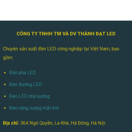
Module
100W
Cho
Sân
Vườn
CÔNG TY TNHH TM VÀ DV THÀNH ĐẠT LED
Chuyên sản xuất đèn LED công nghiệp tại Việt Nam, bao
gồm:
Đèn pha LED
Đèn đường LED
Đèn LED nhà xưởng
Đèn năng lượng mặt trời
Địa chỉ:
364 Ngô Quyền, La Khê, Hà Đông, Hà Nội