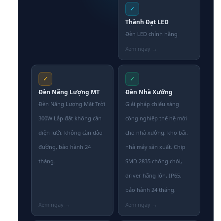
✓
Thành Đạt LED
Đèn LED chính hãng
✓
✓
Đèn Năng Lượng MT
Đèn Nhà Xưởng
Đèn Năng Lượng Mặt Trời
Giải pháp chiếu sáng
300W Lắp đặt không cần
công nghiệp thế hệ mới
điện lưới, không cần đào
cho nhà xưởng, kho bãi,
đường, bảo hành 24
nhà máy sản xuất. Chip
tháng.
SMD 2835 chống chói,
driver hãng lớn, IP65,
bảo hành 24 tháng.