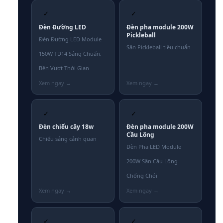
✓
✓
Đèn Đường LED
Đèn pha module 200W
Pickleball
Đèn Đường LED Module
Sân Pickleball tiêu chuẩn
150W TD14 Sáng Chuẩn,
Bền Vượt Thời Gian
✓
✓
Đèn chiếu cây 18w
Đèn pha module 200W
Cầu Lông
Chiếu sáng cảnh quan
Đèn Pha LED Module
200W Sân Cầu Lông
Chống Chói
✓
✓