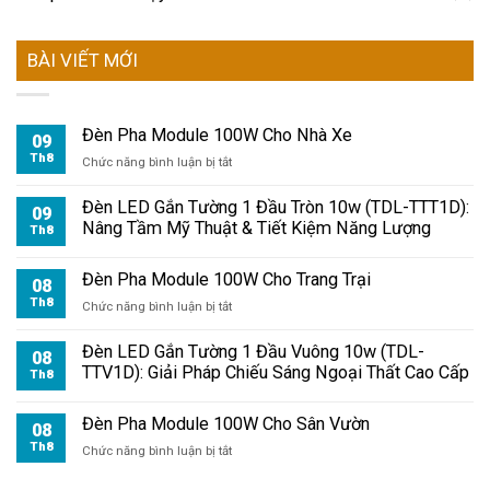
BÀI VIẾT MỚI
Đèn Pha Module 100W Cho Nhà Xe
09
Th8
ở
Chức năng bình luận bị tắt
Đèn
Pha
Đèn LED Gắn Tường 1 Đầu Tròn 10w (TDL-TTT1D):
09
Module
Nâng Tầm Mỹ Thuật & Tiết Kiệm Năng Lượng
Th8
100W
Cho
Đèn Pha Module 100W Cho Trang Trại
Nhà
08
Xe
Th8
ở
Chức năng bình luận bị tắt
Đèn
Pha
Đèn LED Gắn Tường 1 Đầu Vuông 10w (TDL-
08
Module
TTV1D): Giải Pháp Chiếu Sáng Ngoại Thất Cao Cấp
Th8
100W
Cho
Đèn Pha Module 100W Cho Sân Vườn
Trang
08
Trại
Th8
ở
Chức năng bình luận bị tắt
Đèn
Pha