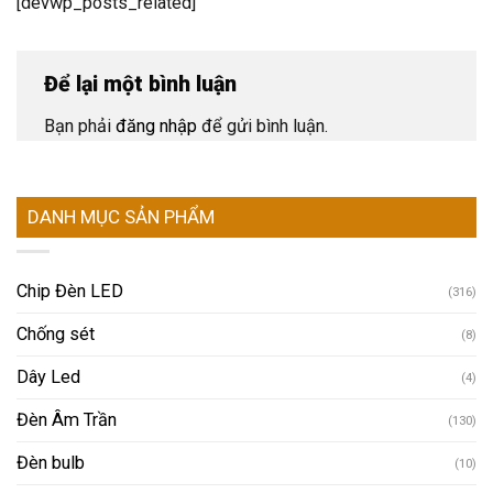
[devwp_posts_related]
Để lại một bình luận
Bạn phải
đăng nhập
để gửi bình luận.
DANH MỤC SẢN PHẨM
Chip Đèn LED
(316)
Chống sét
(8)
Dây Led
(4)
Đèn Âm Trần
(130)
Đèn bulb
(10)