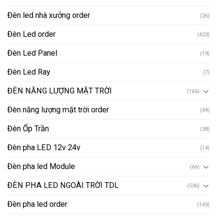
Đèn led nhà xưởng order
(26)
Đèn Led order
(423)
Đèn Led Panel
(19)
Đèn Led Ray
(7)
ĐÈN NĂNG LƯỢNG MẶT TRỜI
(166)
Đèn năng lượng mặt trời order
(44)
Đèn Ốp Trần
(38)
Đèn pha LED 12v 24v
(14)
Đèn pha led Module
(66)
ĐÈN PHA LED NGOÀI TRỜI TDL
(536)
Đèn pha led order
(143)