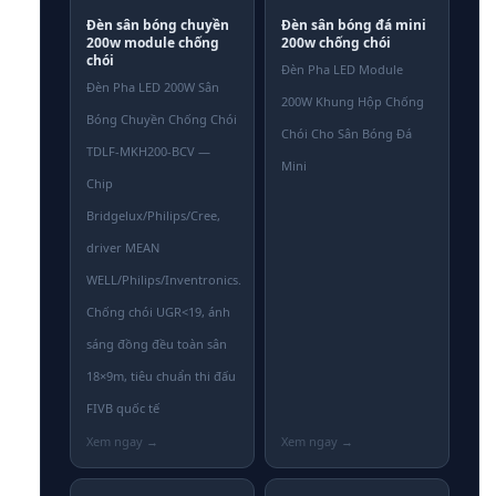
Đèn sân bóng chuyền
Đèn sân bóng đá mini
200w module chống
200w chống chói
chói
Đèn Pha LED Module
Đèn Pha LED 200W Sân
200W Khung Hộp Chống
Bóng Chuyền Chống Chói
Chói Cho Sân Bóng Đá
TDLF-MKH200-BCV —
Mini
Chip
Bridgelux/Philips/Cree,
driver MEAN
WELL/Philips/Inventronics.
Chống chói UGR<19, ánh
sáng đồng đều toàn sân
18×9m, tiêu chuẩn thi đấu
FIVB quốc tế