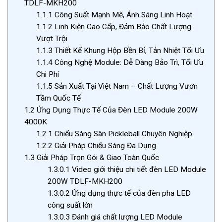
TDLF-MKH200
1.1.1
Công Suất Mạnh Mẽ, Ánh Sáng Linh Hoạt
1.1.2
Linh Kiện Cao Cấp, Đảm Bảo Chất Lượng
Vượt Trội
1.1.3
Thiết Kế Khung Hộp Bền Bỉ, Tản Nhiệt Tối Ưu
1.1.4
Công Nghệ Module: Dễ Dàng Bảo Trì, Tối Ưu
Chi Phí
1.1.5
Sản Xuất Tại Việt Nam – Chất Lượng Vươn
Tầm Quốc Tế
1.2
Ứng Dụng Thực Tế Của Đèn LED Module 200W
4000K
1.2.1
Chiếu Sáng Sân Pickleball Chuyên Nghiệp
1.2.2
Giải Pháp Chiếu Sáng Đa Dụng
1.3
Giải Pháp Trọn Gói & Giao Toàn Quốc
1.3.0.1
Video giới thiệu chi tiết đèn LED Module
200W TDLF-MKH200
1.3.0.2
Ứng dụng thực tế của đèn pha LED
công suất lớn
1.3.0.3
Đánh giá chất lượng LED Module