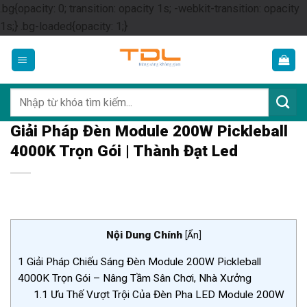
.bg{opacity: 0; transition: opacity 1s; -webkit-transition: opacity
Skip
1s;} .bg-loaded{opacity: 1;}
to
content
Tìm
kiếm:
Giải Pháp Đèn Module 200W Pickleball
4000K Trọn Gói | Thành Đạt Led
Nội Dung Chính
[
Ẩn
]
1
Giải Pháp Chiếu Sáng Đèn Module 200W Pickleball
4000K Trọn Gói – Nâng Tầm Sân Chơi, Nhà Xưởng
1.1
Ưu Thế Vượt Trội Của Đèn Pha LED Module 200W