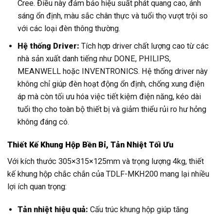
Cree. Điều này đảm bảo hiệu suất phát quang cao, ánh
sáng ổn định, màu sắc chân thực và tuổi thọ vượt trội so
với các loại đèn thông thường.
Hệ thống Driver:
Tích hợp driver chất lượng cao từ các
nhà sản xuất danh tiếng như DONE, PHILIPS,
MEANWELL hoặc INVENTRONICS. Hệ thống driver này
không chỉ giúp đèn hoạt động ổn định, chống xung điện
áp mà còn tối ưu hóa việc tiết kiệm điện năng, kéo dài
tuổi thọ cho toàn bộ thiết bị và giảm thiểu rủi ro hư hỏng
không đáng có.
Thiết Kế Khung Hộp Bền Bỉ, Tản Nhiệt Tối Ưu
Với kích thước 305×315×125mm và trọng lượng 4kg, thiết
kế khung hộp chắc chắn của TDLF-MKH200 mang lại nhiều
lợi ích quan trọng:
Tản nhiệt hiệu quả:
Cấu trúc khung hộp giúp tăng