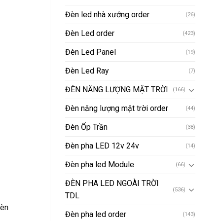
Đèn led nhà xưởng order
(26)
Đèn Led order
(423)
Đèn Led Panel
(19)
Đèn Led Ray
(7)
ĐÈN NĂNG LƯỢNG MẶT TRỜI
(166)
Đèn năng lượng mặt trời order
(44)
Đèn Ốp Trần
(38)
Đèn pha LED 12v 24v
(14)
Đèn pha led Module
(66)
ĐÈN PHA LED NGOÀI TRỜI
(536)
TDL
Đèn
Đèn pha led order
(143)