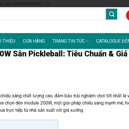
Skip
s;} .bg-loaded{opacity: 1;}
to
content
I THIỆU
CỬA HÀNG
TRANG TIN TỨC
CATALOGUE ĐÈ
W Sân Pickleball: Tiêu Chuẩn & Giá
 chiếu sáng chất lượng cao, đảm bảo trải nghiệm chơi tốt nhất là 
ệc lựa chọn đèn module 200W, một giải pháp chiếu sáng mạnh mẽ, h
mua trực tiếp từ nhà sản xuất với giá xưởng.