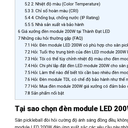
5.2
2. Nhiệt độ màu (Color Temperature)
5.3
3. Chỉ số hoàn màu (CRI)
5.4
4. Chống bụi, chống nước (IP Rating)
5.5
5. Nhà sản xuất và bảo hành
6
Giá xưởng đèn module 200W tại Thành Đạt LED
7
Những câu hỏi thường gặp (FAQ)
7.1
Hỏi: Đèn module LED 200W có phù hợp cho sân pick
7.2
Hỏi: Tuổi thọ trung bình của đèn LED module 200W 
7.3
Hỏi: Tôi có thể tùy chỉnh nhiệt độ màu cho đèn m
7.4
Hỏi: Chi phí lắp đặt đèn LED module 200W cho sân pi
7.5
Hỏi: Làm thế nào để biết tôi cần bao nhiêu đèn m
7.6
Hỏi: Đèn module TDL có chế độ bảo hành như thế 
7.7
Hỏi: Mua đèn module 200W giá xưởng có đảm bảo 
7.8
Sản phẩm nổi bật
Tại sao chọn đèn module LED 200
Sân pickleball đòi hỏi cường độ ánh sáng đồng đều, khôn
module LED 200W đáp ứng xuất sắc các yêu cầu này nhờ 