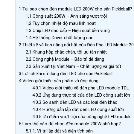
1
Tại sao chọn đèn module LED 200W cho sân Pickleball?
1.1
Công suất 200W – Ánh sáng vượt trội
1.2
Tùy chọn nhiệt độ màu linh hoạt
1.3
Chip LED cao cấp – Hiệu suất bền vững
1.4
Hệ thống Driver chất lượng cao
2
Thiết kế và tính năng nổi bật của Đèn Pha LED Module
2.1
Khung hộp chắc chắn, tối ưu tản nhiệt
2.2
Công nghệ Module – Bảo trì dễ dàng
2.3
Sản xuất tại Việt Nam – Chất lượng và giá tốt
3
Lợi ích khi sử dụng đèn LED cho sân Pickleball
4
Video giới thiệu sản phẩm và ứng dụng
4.0.1
Video giới thiệu về đèn pha LED module TDL
4.0.2
Ứng dụng thực tế của đèn LED công suất lớn
4.0.3
So sánh đèn LED và các loại đèn khác
4.0.4
Hướng dẫn lắp đặt đèn LED công suất lớn
4.0.5
Ưu điểm vượt trội của công nghệ LED module
5
Làm thế nào để chọn đèn module 200W phù hợp?
5.1
1. Vị trí lắp đặt và diện tích sân