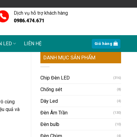
Dịch vụ hỗ trợ khách hàng
0986.474.671
N LED
LIÊN HỆ
Giỏ hàng
DANH MỤC SẢN PHẨM
Chip Đèn LED
(316)
Chống sét
(8)
Dây Led
vô cùng
(4)
iệu quả và
Đèn Âm Trần
(130)
Đèn bulb
(10)
Đèn Chùm
(4)