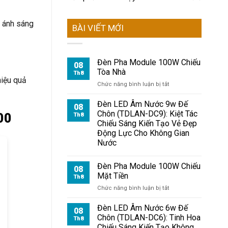
, ánh sáng
BÀI VIẾT MỚI
Đèn Pha Module 100W Chiếu
08
Tòa Nhà
Th8
hiệu quả
ở
Chức năng bình luận bị tắt
Đèn
Pha
Đèn LED Âm Nước 9w Đế
08
Module
Chôn (TDLAN-DC9): Kiệt Tác
00
Th8
100W
Chiếu Sáng Kiến Tạo Vẻ Đẹp
Chiếu
Động Lực Cho Không Gian
Tòa
Nước
Nhà
Đèn Pha Module 100W Chiếu
08
Mặt Tiền
Th8
ở
Chức năng bình luận bị tắt
Đèn
Pha
Đèn LED Âm Nước 6w Đế
08
Module
Chôn (TDLAN-DC6): Tinh Hoa
Th8
100W
Chiếu Sáng Kiến Tạo Không