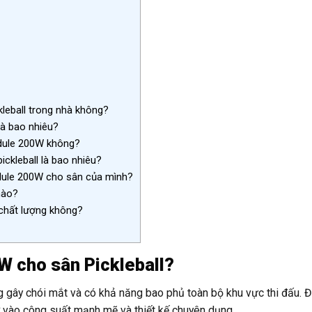
leball trong nhà không?
là bao nhiêu?
odule 200W không?
ckleball là bao nhiêu?
odule 200W cho sân của mình?
nào?
chất lượng không?
W cho sân Pickleball?
g gây chói mắt và có khả năng bao phủ toàn bộ khu vực thi đấu. 
vào công suất mạnh mẽ và thiết kế chuyên dụng.