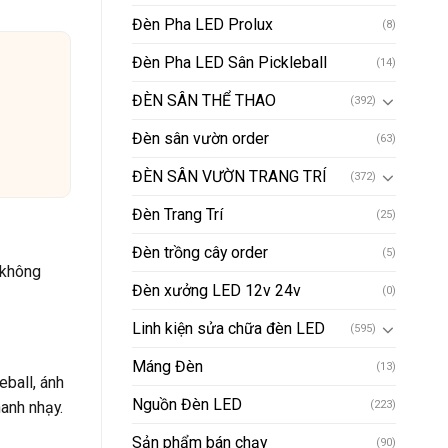
Đèn Pha LED Prolux
(8)
Đèn Pha LED Sân Pickleball
(14)
ĐÈN SÂN THỂ THAO
(392)
Đèn sân vườn order
(63)
ĐÈN SÂN VƯỜN TRANG TRÍ
(372)
Đèn Trang Trí
(25)
Đèn trồng cây order
(5)
 không
Đèn xưởng LED 12v 24v
(0)
Linh kiện sửa chữa đèn LED
(595)
Máng Đèn
(13)
eball, ánh
Nguồn Đèn LED
anh nhạy.
(223)
Sản phẩm bán chạy
(90)