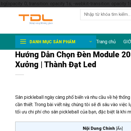
.bg{opacity: 0; transition: opacity 1s; -webkit-transition: opacity 1
Tìm
kiếm:
Trang chủ
GIỚ
DANH MỤC SẢN PHẨM
Hướng Dẫn Chọn Đèn Module 200
Xưởng | Thành Đạt Led
Sân pickleball ngày càng phổ biến và nhu cầu về hệ thống
cần thiết. Trong bài viết này, chúng tôi sẽ đi sâu vào vi
tối ưu chi phí cho sân pickleball của bạn, đặc biệt là khi 
Nội Dung Chính
[
Ẩn
]