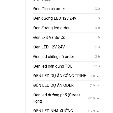
Đèn đánh cá order
(20)
Đèn đường LED 12v 24v
(0)
Đèn đường led order
(68)
Đèn Exit Và Sự Cố
(5)
Đèn LED 12V 24V
(15)
Đèn led chống nổ order
(54)
Đèn led dân dụng TDL
(255)
ĐÈN LED DỰ ÁN CÔNG TRÌNH
(5)
ĐÈN LED DỰ ÁN ODER
(35)
Đèn led đường phố (Street
(309)
light)
ĐÈN LED NHÀ XƯỞNG
(177)