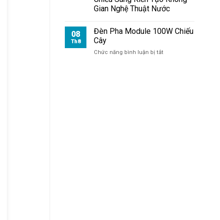
Chiếu
Gian Nghệ Thuật Nước
Mặt
Tiền
Đèn Pha Module 100W Chiếu
08
Cây
Th8
ở
Chức năng bình luận bị tắt
Đèn
Pha
Module
100W
Chiếu
Cây