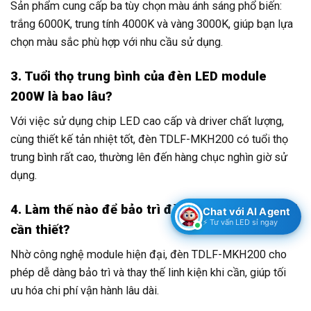
Sản phẩm cung cấp ba tùy chọn màu ánh sáng phổ biến:
trắng 6000K, trung tính 4000K và vàng 3000K, giúp bạn lựa
chọn màu sắc phù hợp với nhu cầu sử dụng.
3. Tuổi thọ trung bình của đèn LED module
200W là bao lâu?
Với việc sử dụng chip LED cao cấp và driver chất lượng,
cùng thiết kế tản nhiệt tốt, đèn TDLF-MKH200 có tuổi thọ
trung bình rất cao, thường lên đến hàng chục nghìn giờ sử
dụng.
4. Làm thế nào để bảo trì đèn LED 200W này khi
Chat với AI Agent
⚡ Tư vấn LED sỉ ngay
cần thiết?
Nhờ công nghệ module hiện đại, đèn TDLF-MKH200 cho
phép dễ dàng bảo trì và thay thế linh kiện khi cần, giúp tối
ưu hóa chi phí vận hành lâu dài.