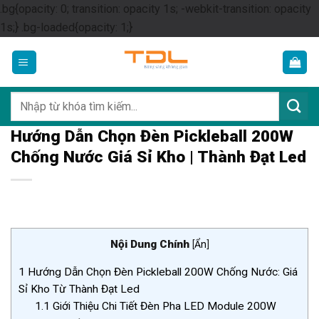
.bg{opacity: 0; transition: opacity 1s; -webkit-transition: opacity
Skip
1s;} .bg-loaded{opacity: 1;}
to
content
Tìm
kiếm:
Hướng Dẫn Chọn Đèn Pickleball 200W
Chống Nước Giá Sỉ Kho | Thành Đạt Led
Nội Dung Chính
[
Ẩn
]
1
Hướng Dẫn Chọn Đèn Pickleball 200W Chống Nước: Giá
Sỉ Kho Từ Thành Đạt Led
1.1
Giới Thiệu Chi Tiết Đèn Pha LED Module 200W