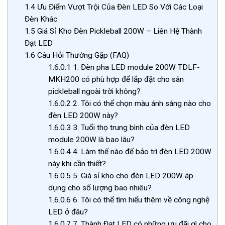
1.4
Ưu Điểm Vượt Trội Của Đèn LED So Với Các Loại
Đèn Khác
1.5
Giá Sỉ Kho Đèn Pickleball 200W – Liên Hệ Thành
Đạt LED
1.6
Câu Hỏi Thường Gặp (FAQ)
1.6.0.1
1. Đèn pha LED module 200W TDLF-
MKH200 có phù hợp để lắp đặt cho sân
pickleball ngoài trời không?
1.6.0.2
2. Tôi có thể chọn màu ánh sáng nào cho
đèn LED 200W này?
1.6.0.3
3. Tuổi thọ trung bình của đèn LED
module 200W là bao lâu?
1.6.0.4
4. Làm thế nào để bảo trì đèn LED 200W
này khi cần thiết?
1.6.0.5
5. Giá sỉ kho cho đèn LED 200W áp
dụng cho số lượng bao nhiêu?
1.6.0.6
6. Tôi có thể tìm hiểu thêm về công nghệ
LED ở đâu?
1.6.0.7
7. Thành Đạt LED có những ưu đãi gì cho