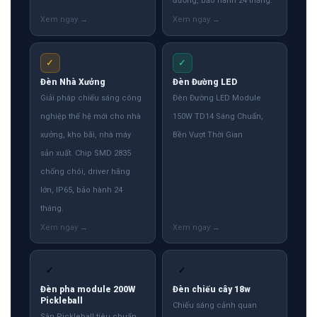
đường, bảo hành 24 tháng.
✓
✓
Đèn Nhà Xưởng
Đèn Đường LED
Giải pháp chiếu sáng công
Đèn Đường LED Module
nghiệp thế hệ mới cho nhà
150W TD14 Sáng Chuẩn,
xưởng, kho bãi, nhà máy
Bền Vượt Thời Gian
sản xuất. Chip SMD 2835
chống chói, driver hãng
lớn, IP65, bảo hành 24
tháng.
✓
✓
Đèn pha module 200W
Đèn chiếu cây 18w
Pickleball
Chiếu sáng cảnh quan
Sân Pickleball tiêu chuẩn