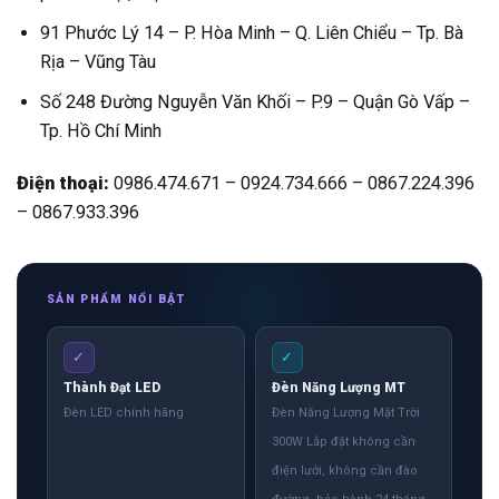
91 Phước Lý 14 – P. Hòa Minh – Q. Liên Chiểu – Tp. Bà
Rịa – Vũng Tàu
Số 248 Đường Nguyễn Văn Khối – P.9 – Quận Gò Vấp –
Tp. Hồ Chí Minh
Điện thoại:
0986.474.671 – 0924.734.666 – 0867.224.396
– 0867.933.396
SẢN PHẨM NỔI BẬT
✓
✓
Thành Đạt LED
Đèn Năng Lượng MT
Đèn LED chính hãng
Đèn Năng Lượng Mặt Trời
300W Lắp đặt không cần
điện lưới, không cần đào