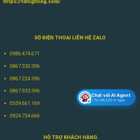
https://tdllighting.com/
SỐ ĐIỆN THOẠI LIÊN HỆ ZALO
0986.474.671
0867.330.396
0867.224.396
0867.933.396
Chat với AI Agent
⚡ Tư vấn LED sỉ ngay
0559.661.169
0924.734.666
HỖ TRỢ KHÁCH HÀNG