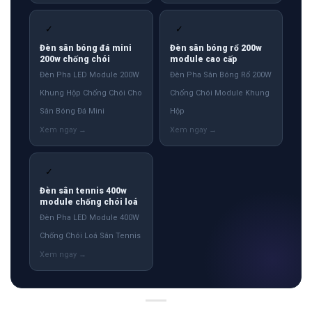
✓
✓
Đèn sân bóng đá mini
Đèn sân bóng rổ 200w
200w chống chói
module cao cấp
Đèn Pha LED Module 200W
Đèn Pha Sân Bóng Rổ 200W
Khung Hộp Chống Chói Cho
Chống Chói Module Khung
Sân Bóng Đá Mini
Hộp
✓
Đèn sân tennis 400w
module chống chói loá
Đèn Pha LED Module 400W
Chống Chói Loá Sân Tennis