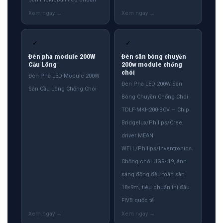
✓
✓
Đèn pha module 200W
Đèn sân bóng chuyền
Cầu Lông
200w module chống
chói
Đèn Pha LED Module 200W
Đèn Pha LED 200W Sân
Sân Cầu Lông Chống Chói
Bóng Chuyền Chống Chói
TDLF-MKH200-BCV — Chip
Bridgelux/Philips/Cree,
driver MEAN
WELL/Philips/Inventronics.
Chống chói UGR<19, ánh
sáng đồng đều toàn sân
18×9m, tiêu chuẩn thi đấu
FIVB quốc tế