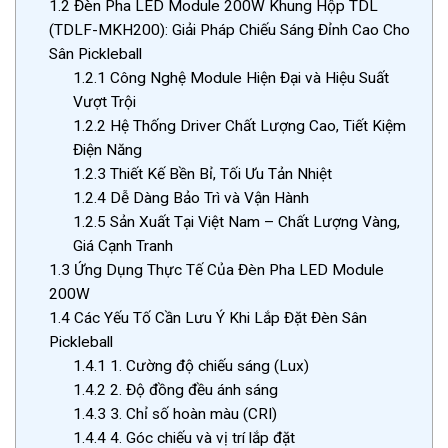
1.2
Đèn Pha LED Module 200W Khung Hộp TDL
(TDLF-MKH200): Giải Pháp Chiếu Sáng Đỉnh Cao Cho
Sân Pickleball
1.2.1
Công Nghệ Module Hiện Đại và Hiệu Suất
Vượt Trội
1.2.2
Hệ Thống Driver Chất Lượng Cao, Tiết Kiệm
Điện Năng
1.2.3
Thiết Kế Bền Bỉ, Tối Ưu Tản Nhiệt
1.2.4
Dễ Dàng Bảo Trì và Vận Hành
1.2.5
Sản Xuất Tại Việt Nam – Chất Lượng Vàng,
Giá Cạnh Tranh
1.3
Ứng Dụng Thực Tế Của Đèn Pha LED Module
200W
1.4
Các Yếu Tố Cần Lưu Ý Khi Lắp Đặt Đèn Sân
Pickleball
1.4.1
1. Cường độ chiếu sáng (Lux)
1.4.2
2. Độ đồng đều ánh sáng
1.4.3
3. Chỉ số hoàn màu (CRI)
1.4.4
4. Góc chiếu và vị trí lắp đặt