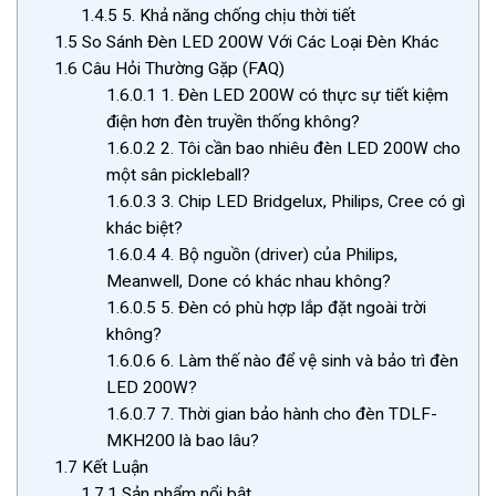
1.4.5
5. Khả năng chống chịu thời tiết
1.5
So Sánh Đèn LED 200W Với Các Loại Đèn Khác
1.6
Câu Hỏi Thường Gặp (FAQ)
1.6.0.1
1. Đèn LED 200W có thực sự tiết kiệm
điện hơn đèn truyền thống không?
1.6.0.2
2. Tôi cần bao nhiêu đèn LED 200W cho
một sân pickleball?
1.6.0.3
3. Chip LED Bridgelux, Philips, Cree có gì
khác biệt?
1.6.0.4
4. Bộ nguồn (driver) của Philips,
Meanwell, Done có khác nhau không?
1.6.0.5
5. Đèn có phù hợp lắp đặt ngoài trời
không?
1.6.0.6
6. Làm thế nào để vệ sinh và bảo trì đèn
LED 200W?
1.6.0.7
7. Thời gian bảo hành cho đèn TDLF-
MKH200 là bao lâu?
1.7
Kết Luận
1.7.1
Sản phẩm nổi bật