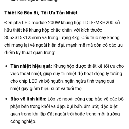
Thiết Kế Bền Bỉ, Tối Ưu Tản Nhiệt
Đèn pha LED module 200W khung hộp TDLF-MKH200 sở
hữu thiết kế khung hộp chắc chắn, với kích thước
305×315×125mm và trọng lượng 4kg. Cấu trúc này không
chỉ mang lại vẻ ngoài hiện đại, mạnh mẽ mà còn có các ưu
điểm kỹ thuật quan trọng:
Tản nhiệt hiệu quả:
Khung hộp được thiết kế tối ưu cho
việc thoát nhiệt, giúp duy trì nhiệt độ hoạt động lý tưởng
cho chip LED và bộ nguồn, ngăn ngừa tình trạng quá
nhiệt gây giảm hiệu suất và tuổi thọ.
Bảo vệ linh kiện:
Lớp vỏ ngoài cứng cáp bảo vệ các bộ
phận bên trong khỏi va đập, bụi bẩn, ẩm ướt, đặc biệt
quan trọng khi lắp đặt ngoài trời hoặc trong môi trường
công nghiệp.