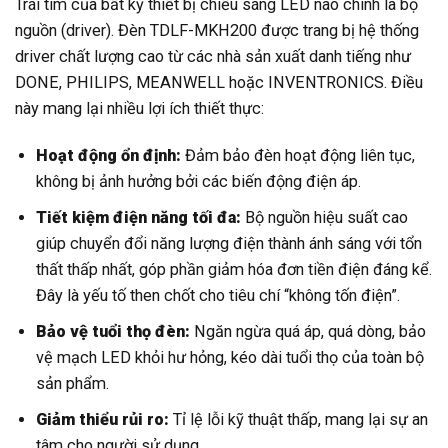
Trái tim của bất kỳ thiết bị chiếu sáng LED nào chính là bộ
nguồn (driver). Đèn TDLF-MKH200 được trang bị hệ thống
driver chất lượng cao từ các nhà sản xuất danh tiếng như
DONE, PHILIPS, MEANWELL hoặc INVENTRONICS. Điều
này mang lại nhiều lợi ích thiết thực:
Hoạt động ổn định:
Đảm bảo đèn hoạt động liên tục,
không bị ảnh hưởng bởi các biến động điện áp.
Tiết kiệm điện năng tối đa:
Bộ nguồn hiệu suất cao
giúp chuyển đổi năng lượng điện thành ánh sáng với tổn
thất thấp nhất, góp phần giảm hóa đơn tiền điện đáng kể.
Đây là yếu tố then chốt cho tiêu chí “không tốn điện”.
Bảo vệ tuổi thọ đèn:
Ngăn ngừa quá áp, quá dòng, bảo
vệ mạch LED khỏi hư hỏng, kéo dài tuổi thọ của toàn bộ
sản phẩm.
Giảm thiểu rủi ro:
Tỉ lệ lỗi kỹ thuật thấp, mang lại sự an
tâm cho người sử dụng.