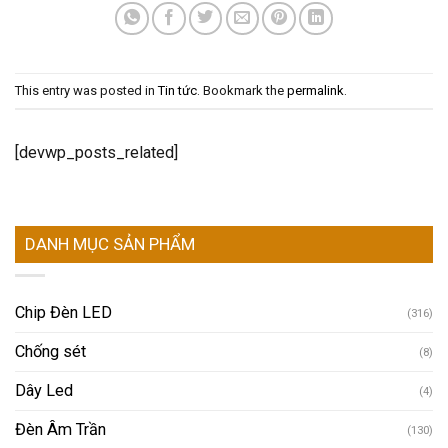
This entry was posted in
Tin tức
. Bookmark the
permalink
.
[devwp_posts_related]
DANH MỤC SẢN PHẨM
Chip Đèn LED
(316)
Chống sét
(8)
Dây Led
(4)
Đèn Âm Trần
(130)