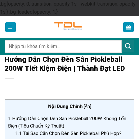
.bg{opacity: 0; transition: opacity 1s; -webkit-transition: opacity
Skip
1s;} .bg-loaded{opacity: 1;}
to
content
Tìm
kiếm:
Hướng Dẫn Chọn Đèn Sân Pickleball
200W Tiết Kiệm Điện | Thành Đạt LED
Nội Dung Chính
[
Ẩn
]
1
Hướng Dẫn Chọn Đèn Sân Pickleball 200W Không Tốn
Điện (Tiêu Chuẩn Kỹ Thuật)
1.1
Tại Sao Cần Chọn Đèn Sân Pickleball Phù Hợp?