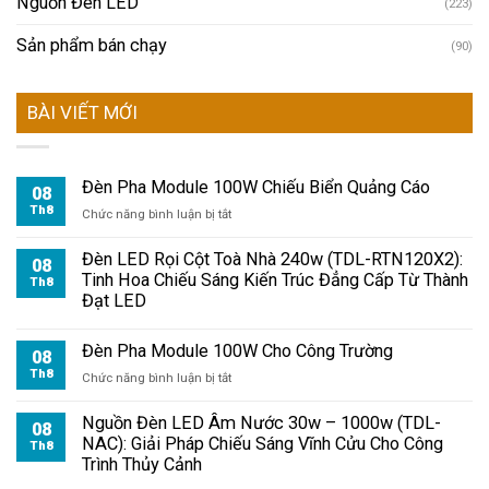
Nguồn Đèn LED
(223)
Sản phẩm bán chạy
(90)
BÀI VIẾT MỚI
Đèn Pha Module 100W Chiếu Biển Quảng Cáo
08
Th8
ở
Chức năng bình luận bị tắt
Đèn
Pha
Đèn LED Rọi Cột Toà Nhà 240w (TDL-RTN120X2):
08
Module
Tinh Hoa Chiếu Sáng Kiến Trúc Đẳng Cấp Từ Thành
Th8
100W
Đạt LED
Chiếu
Biển
Đèn Pha Module 100W Cho Công Trường
Quảng
08
Cáo
Th8
ở
Chức năng bình luận bị tắt
Đèn
Pha
Nguồn Đèn LED Âm Nước 30w – 1000w (TDL-
08
Module
NAC): Giải Pháp Chiếu Sáng Vĩnh Cửu Cho Công
Th8
100W
Trình Thủy Cảnh
Cho