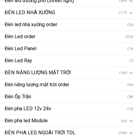
Đèn led đường phố (Street light)
(309)
ĐÈN LED NHÀ XƯỞNG
(177)
Đèn led nhà xưởng order
(26)
Đèn Led order
(423)
Đèn Led Panel
(19)
Đèn Led Ray
(7)
ĐÈN NĂNG LƯỢNG MẶT TRỜI
(166)
Đèn năng lượng mặt trời order
(44)
Đèn Ốp Trần
(38)
Đèn pha LED 12v 24v
(14)
Đèn pha led Module
(66)
ĐÈN PHA LED NGOÀI TRỜI TDL
(536)