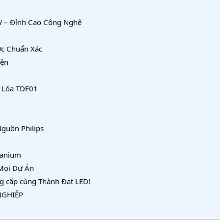
W – Đỉnh Cao Công Nghệ
ớc Chuẩn Xác
iện
 Lóa TDF01
Nguồn Philips
tanium
Mọi Dự Án
g cấp cùng Thành Đạt LED!
NGHIỆP