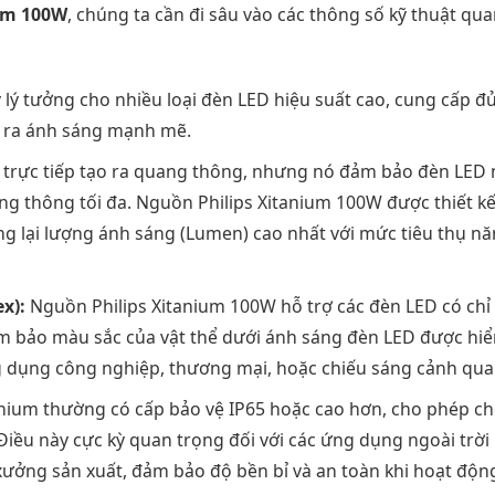
ium 100W
, chúng ta cần đi sâu vào các thông số kỹ thuật qua
lý tưởng cho nhiều loại đèn LED hiệu suất cao, cung cấp đ
o ra ánh sáng mạnh mẽ.
trực tiếp tạo ra quang thông, nhưng nó đảm bảo đèn LED
ng thông tối đa. Nguồn Philips Xitanium 100W được thiết k
ng lại lượng ánh sáng (Lumen) cao nhất với mức tiêu thụ n
x):
Nguồn Philips Xitanium 100W hỗ trợ các đèn LED có chỉ
ảm bảo màu sắc của vật thể dưới ánh sáng đèn LED được hiể
g dụng công nghiệp, thương mại, hoặc chiếu sáng cảnh qua
nium thường có cấp bảo vệ IP65 hoặc cao hơn, cho phép c
iều này cực kỳ quan trọng đối với các ứng dụng ngoài trời
ưởng sản xuất, đảm bảo độ bền bỉ và an toàn khi hoạt độn