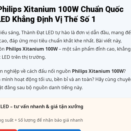
Philips Xitanium 100W Chuẩn Quốc
LED Khẳng Định Vị Thế Số 1
ếu sáng, Thành Đạt LED tự hào là đơn vị dẫn đầu, mang đ
ao, đáp ứng mọi tiêu chuẩn khắt khe nhất. Bài viết này,
uồn
Philips Xitanium 100W
– một sản phẩm đỉnh cao, khẳng
t LED trên thị trường.
ên nghiệp về cách đấu nối nguồn
Philips Xitanium 100W
?
mình hoạt động tối ưu, bền bỉ và an toàn? Hãy cùng chuyê
ật đằng sau bộ nguồn danh tiếng này.
 LED – tư vấn nhanh & giá tận xưởng
ng suất + Số lượng để nhận báo giá nhanh