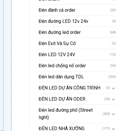
Đèn đánh cá order
(20)
Đèn đường LED 12v 24v
(0)
Đèn đường led order
(68)
Đèn Exit Và Sự Cố
(5)
Đèn LED 12V 24V
(15)
Đèn led chống nổ order
(54)
Đèn led dân dụng TDL
(255)
ĐÈN LED DỰ ÁN CÔNG TRÌNH
(5)
ĐÈN LED DỰ ÁN ODER
(35)
Đèn led đường phố (Street
(309)
light)
ĐÈN LED NHÀ XƯỞNG
(177)