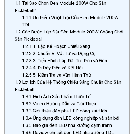
1.1
Tại Sao Chọn Đèn Module 200W Cho Sân
Pickleball?
1.1.1
Ưu Điểm Vượt Trội Của Đèn Module 200W
TDL
1.2
Các Bước Lắp Đặt Đèn Module 200W Chống Chói
Sân Pickleball
1.2.1
1. Lập Kế Hoạch Chiếu Sáng
1.2.2
2. Chuẩn Bị Vật Tư và Dụng Cụ
1.2.3
3. Tiến Hành Lắp Đặt Trụ Đèn và Đèn
1.2.4
4. Đi Dây Điện và Kết Nối
1.2.5
5. Kiểm Tra và Vận Hành Thử
1.3
Lợi Ích Của Hệ Thống Chiếu Sáng Chuẩn Cho Sân
Pickleball
1.3.1
Hình Ảnh Sản Phẩm Thực Tế
1.3.2
Video Hướng Dẫn và Giới Thiệu
1.3.3
Giới thiệu đèn pha LED công suất lớn
1.3.4
Ứng dụng đèn LED công nghiệp và sân bãi
1.3.5
Báo giá đèn LED nhà xưởng cạnh tranh
1.3.6
Review chi tiết đèn LED nhà xưởng TDL