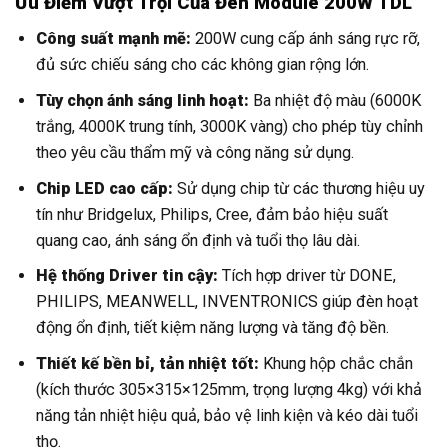
Ưu Điểm Vượt Trội Của Đèn Module 200W TDL
Công suất mạnh mẽ:
200W cung cấp ánh sáng rực rỡ,
đủ sức chiếu sáng cho các không gian rộng lớn.
Tùy chọn ánh sáng linh hoạt:
Ba nhiệt độ màu (6000K
trắng, 4000K trung tính, 3000K vàng) cho phép tùy chỉnh
theo yêu cầu thẩm mỹ và công năng sử dụng.
Chip LED cao cấp:
Sử dụng chip từ các thương hiệu uy
tín như Bridgelux, Philips, Cree, đảm bảo hiệu suất
quang cao, ánh sáng ổn định và tuổi thọ lâu dài.
Hệ thống Driver tin cậy:
Tích hợp driver từ DONE,
PHILIPS, MEANWELL, INVENTRONICS giúp đèn hoạt
động ổn định, tiết kiệm năng lượng và tăng độ bền.
Thiết kế bền bỉ, tản nhiệt tốt:
Khung hộp chắc chắn
(kích thước 305×315×125mm, trọng lượng 4kg) với khả
năng tản nhiệt hiệu quả, bảo vệ linh kiện và kéo dài tuổi
thọ.