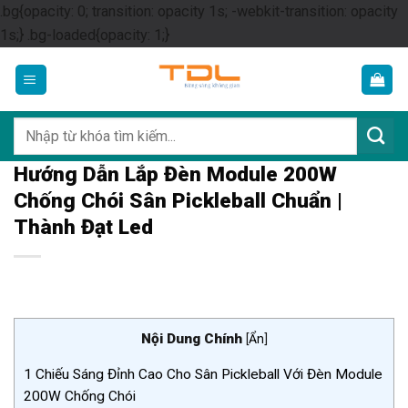
.bg{opacity: 0; transition: opacity 1s; -webkit-transition: opacity
Skip
1s;} .bg-loaded{opacity: 1;}
to
content
Tìm
kiếm:
Hướng Dẫn Lắp Đèn Module 200W
Chống Chói Sân Pickleball Chuẩn |
Thành Đạt Led
Nội Dung Chính
[
Ẩn
]
1
Chiếu Sáng Đỉnh Cao Cho Sân Pickleball Với Đèn Module
200W Chống Chói