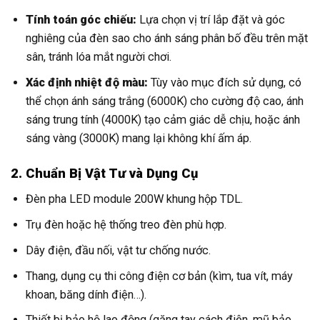
Tính toán góc chiếu:
Lựa chọn vị trí lắp đặt và góc
nghiêng của đèn sao cho ánh sáng phân bố đều trên mặt
sân, tránh lóa mắt người chơi.
Xác định nhiệt độ màu:
Tùy vào mục đích sử dụng, có
thể chọn ánh sáng trắng (6000K) cho cường độ cao, ánh
sáng trung tính (4000K) tạo cảm giác dễ chịu, hoặc ánh
sáng vàng (3000K) mang lại không khí ấm áp.
2. Chuẩn Bị Vật Tư và Dụng Cụ
Đèn pha LED module 200W khung hộp TDL.
Trụ đèn hoặc hệ thống treo đèn phù hợp.
Dây điện, đầu nối, vật tư chống nước.
Thang, dụng cụ thi công điện cơ bản (kìm, tua vít, máy
khoan, băng dính điện…).
Thiết bị bảo hộ lao động (găng tay cách điện, mũ bảo