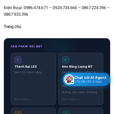
Điện thoại: 0986.474.671 – 0924.734.666 – 0867.224.396 –
0867.933.396
Trang chủ
SẢN PHẨM NỔI BẬT
✓
✓
Thành Đạt LED
Đèn Năng Lượng MT
Đèn LED chính hãng
Đèn Năng Lượng Mặt Trời
Chat với AI Agent
300W Lắp đặt không cần
⚡ Tư vấn LED sỉ ngay
điện lưới, không cần đào
đường, bảo hành 24 tháng.