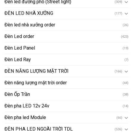
Đèn led đường phố (Street light)
(309)
ĐÈN LED NHÀ XƯỞNG
(177)
Đèn led nhà xưởng order
(26)
Đèn Led order
(423)
Đèn Led Panel
(19)
Đèn Led Ray
(7)
ĐÈN NĂNG LƯỢNG MẶT TRỜI
(166)
Đèn năng lượng mặt trời order
(44)
Đèn Ốp Trần
(38)
Đèn pha LED 12v 24v
(14)
Đèn pha led Module
(66)
ĐÈN PHA LED NGOÀI TRỜI TDL
(536)