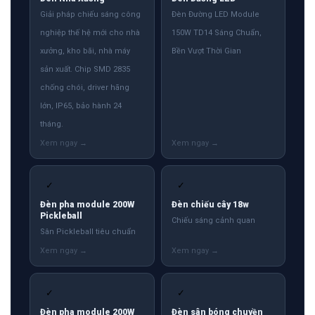
Giải pháp chiếu sáng công
Đèn Đường LED Module
nghiệp thế hệ mới cho nhà
150W TD14 Sáng Chuẩn,
xưởng, kho bãi, nhà máy
Bền Vượt Thời Gian
sản xuất. Chip SMD 2835
chống chói, driver hãng
lớn, IP65, bảo hành 24
tháng.
✓
✓
Đèn pha module 200W
Đèn chiếu cây 18w
Pickleball
Chiếu sáng cảnh quan
Sân Pickleball tiêu chuẩn
✓
✓
Đèn pha module 200W
Đèn sân bóng chuyền