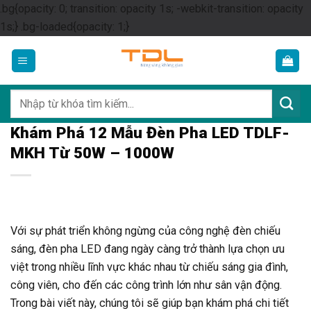
.bg{opacity: 0; transition: opacity 1s; -webkit-transition: opacity
Skip
1s;} .bg-loaded{opacity: 1;}
to
content
Tìm
kiếm:
Khám Phá 12 Mẫu Đèn Pha LED TDLF-
MKH Từ 50W – 1000W
Với sự phát triển không ngừng của công nghệ đèn chiếu
sáng, đèn pha LED đang ngày càng trở thành lựa chọn ưu
việt trong nhiều lĩnh vực khác nhau từ chiếu sáng gia đình,
công viên, cho đến các công trình lớn như sân vận động.
Trong bài viết này, chúng tôi sẽ giúp bạn khám phá chi tiết