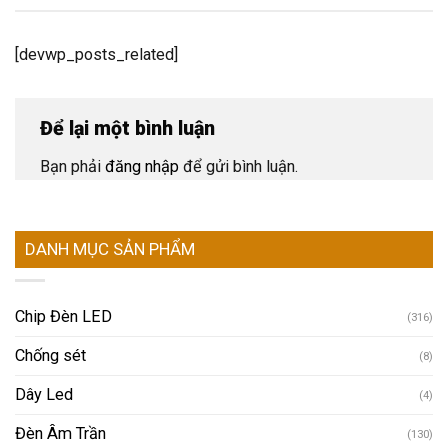
[devwp_posts_related]
Để lại một bình luận
Bạn phải
đăng nhập
để gửi bình luận.
DANH MỤC SẢN PHẨM
Chip Đèn LED
(316)
Chống sét
(8)
Dây Led
(4)
Đèn Âm Trần
(130)