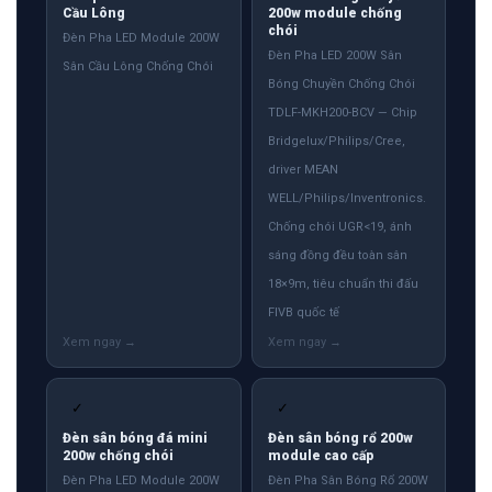
Cầu Lông
200w module chống
chói
Đèn Pha LED Module 200W
Đèn Pha LED 200W Sân
Sân Cầu Lông Chống Chói
Bóng Chuyền Chống Chói
TDLF-MKH200-BCV — Chip
Bridgelux/Philips/Cree,
driver MEAN
WELL/Philips/Inventronics.
Chống chói UGR<19, ánh
sáng đồng đều toàn sân
18×9m, tiêu chuẩn thi đấu
FIVB quốc tế
✓
✓
Đèn sân bóng đá mini
Đèn sân bóng rổ 200w
200w chống chói
module cao cấp
Đèn Pha LED Module 200W
Đèn Pha Sân Bóng Rổ 200W