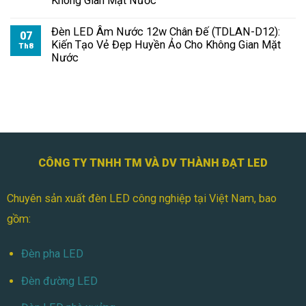
Không Gian Mặt Nước
Đèn LED Âm Nước 12w Chân Đế (TDLAN-D12):
07
Kiến Tạo Vẻ Đẹp Huyền Ảo Cho Không Gian Mặt
Th8
Nước
CÔNG TY TNHH TM VÀ DV THÀNH ĐẠT LED
Chuyên sản xuất đèn LED công nghiệp tại Việt Nam, bao
gồm:
Đèn pha LED
Đèn đường LED