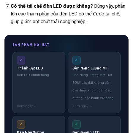
Có thể tái chế đèn LED được không?
Đúng vậy, phần
lớn các thành phần của đèn LED có thể được tái chế,
giúp giảm bớt chất thải công nghiệp.
SẢN PHẨM NỔI BẬT
✓
✓
Thành Đạt LED
Đèn Năng Lượng MT
Đèn LED chính hãng
Đèn Năng Lượng Mặt Trời
300W Lắp đặt không cần
điện lưới, không cần đào
đường, bảo hành 24 tháng.
✓
✓
Đèn Nhà Xưởng
Đèn Đường LED