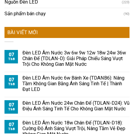
Nguồn Đèn LED
(223)
Sản phẩm bán chạy
(90)
BÀI VIẾT MỚI
Đèn LED Âm Nước 3w 6w 9w 12w 18w 24w 36w
07
Chân Đế (TDLAN-D): Giải Pháp Chiếu Sáng Vượt
Th8
Trội Cho Không Gian Mặt Nước
Đèn LED Âm Nước 6w Bánh Xe (TDANB6): Nâng
07
Tầm Không Gian Bằng Ánh Sáng Tinh Tế | Thành
Th8
Đạt LED
Đèn LED Âm Nước 24w Chân Đế (TDLAN-D24): Vũ
07
Điệu Ánh Sáng Tinh Tế Cho Không Gian Mặt Nước
Th8
Đèn LED Âm Nước 18w Chân Đế (TDLAN-D18):
07
Cường Độ Ánh Sáng Vượt Trội, Nâng Tầm Vẻ Đẹp
Th8