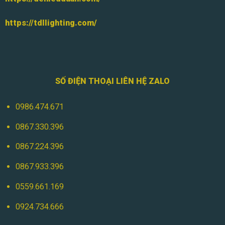
https://tdllighting.com/
SỐ ĐIỆN THOẠI LIÊN HỆ ZALO
0986.474.671
0867.330.396
0867.224.396
0867.933.396
0559.661.169
0924.734.666