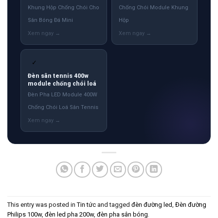
Khung Hộp Chống Chói Cho
Chống Chói Module Khung
Sân Bóng Đá Mini
Hộp
✓
Đèn sân tennis 400w
module chống chói loá
Đèn Pha LED Module 400W
Chống Chói Loá Sân Tennis
This entry was posted in
Tin tức
and tagged
đèn đường led
,
Đèn đường
Philips 100w
,
đèn led pha 200w
,
đèn pha sân bóng
.