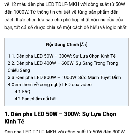
về 12 mẫu đèn pha LED TDLF-MKH với công suất từ 50W
đến 1000W. Từ thông tin chi tiết về từng sản phẩm đến
cách thức chọn lựa sao cho phù hợp nhất với nhu cầu của
bạn, tất cả sẽ được chia sẻ một cách dễ hiểu và logic nhất.
Nội Dung Chính
[
Ẩn
]
1
1. Đèn pha LED 50W – 300W: Sự Lựa Chọn Kinh Tế
2
2. Đèn pha LED 400W – 600W: Sự Sang Trọng Trong
Chiếu Sáng
3
3. Đèn pha LED 800W – 1000W: Sức Mạnh Tuyệt Đỉnh
4
Xem thêm về công nghệ LED qua video
4.1
FAQ
4.2
Sản phẩm nổi bật
1. Đèn pha LED 50W – 300W: Sự Lựa Chọn
Kinh Tế
Đèn pha LED TDLF-MKH với công suất từ 50W đến 300W