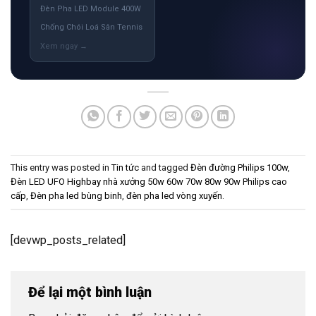
Đèn Pha LED Module 400W
Chống Chói Loá Sân Tennis
This entry was posted in
Tin tức
and tagged
Đèn đường Philips 100w
,
Đèn LED UFO Highbay nhà xưởng 50w 60w 70w 80w 90w Philips cao
cấp
,
Đèn pha led bùng binh
,
đèn pha led vòng xuyến
.
[devwp_posts_related]
Để lại một bình luận