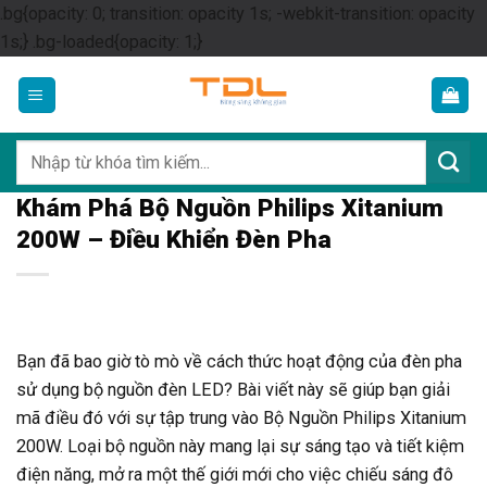
.bg{opacity: 0; transition: opacity 1s; -webkit-transition: opacity
Skip
1s;} .bg-loaded{opacity: 1;}
to
content
Tìm
kiếm:
Khám Phá Bộ Nguồn Philips Xitanium
200W – Điều Khiển Đèn Pha
Bạn đã bao giờ tò mò về cách thức hoạt động của đèn pha
sử dụng bộ nguồn đèn LED? Bài viết này sẽ giúp bạn giải
mã điều đó với sự tập trung vào Bộ Nguồn Philips Xitanium
200W. Loại bộ nguồn này mang lại sự sáng tạo và tiết kiệm
điện năng, mở ra một thế giới mới cho việc chiếu sáng đô