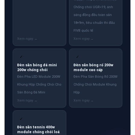
Chống chói UGR<19, ánh
sáng đồng đều toàn sân
18×9m, tiêu chuẩn thi đấu
FIVB quốc tế
✓
✓
Đèn sân bóng đá mini
Đèn sân bóng rổ 200w
200w chống chói
module cao cấp
Đèn Pha LED Module 200W
Đèn Pha Sân Bóng Rổ 200W
Khung Hộp Chống Chói Cho
Chống Chói Module Khung
Sân Bóng Đá Mini
Hộp
✓
Đèn sân tennis 400w
module chống chói loá