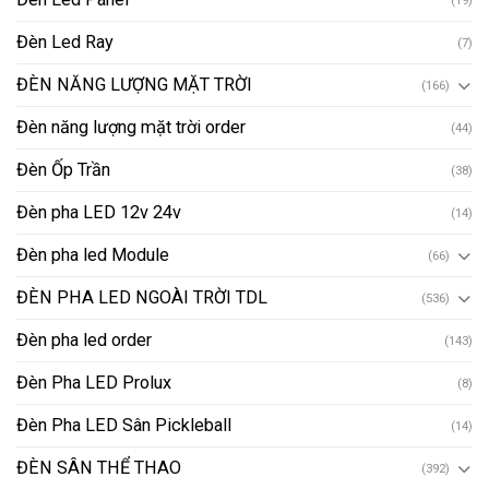
Đèn Led Ray
(7)
ĐÈN NĂNG LƯỢNG MẶT TRỜI
(166)
Đèn năng lượng mặt trời order
(44)
Đèn Ốp Trần
(38)
Đèn pha LED 12v 24v
(14)
Đèn pha led Module
(66)
ĐÈN PHA LED NGOÀI TRỜI TDL
(536)
Đèn pha led order
(143)
Đèn Pha LED Prolux
(8)
Đèn Pha LED Sân Pickleball
(14)
ĐÈN SÂN THỂ THAO
(392)