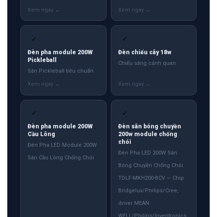
✓
✓
Đèn pha module 200W
Đèn chiếu cây 18w
Pickleball
Chiếu sáng cảnh quan
Sân Pickleball tiêu chuẩn
✓
✓
Đèn pha module 200W
Đèn sân bóng chuyền
Cầu Lông
200w module chống
chói
Đèn Pha LED Module 200W
Đèn Pha LED 200W Sân
Sân Cầu Lông Chống Chói
Bóng Chuyền Chống Chói
TDLF-MKH200-BCV — Chip
Bridgelux/Philips/Cree,
driver MEAN
WELL/Philips/Inventronics.