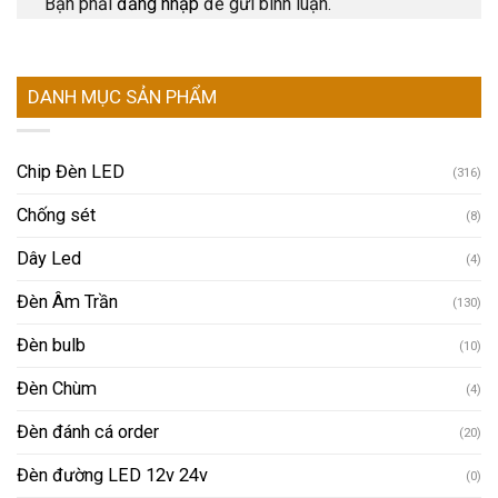
Bạn phải
đăng nhập
để gửi bình luận.
DANH MỤC SẢN PHẨM
Chip Đèn LED
(316)
Chống sét
(8)
Dây Led
(4)
Đèn Âm Trần
(130)
Đèn bulb
(10)
Đèn Chùm
(4)
Đèn đánh cá order
(20)
Đèn đường LED 12v 24v
(0)