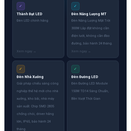
✓
✓
Thành Đạt LED
Đèn Năng Lượng MT
Đèn LED chính hãng
Đèn Năng Lượng Mặt Trời
300W Lắp đặt không cần
điện lưới, không cần đào
đường, bảo hành 24 tháng.
✓
✓
Đèn Nhà Xưởng
Đèn Đường LED
Giải pháp chiếu sáng công
Đèn Đường LED Module
nghiệp thế hệ mới cho nhà
150W TD14 Sáng Chuẩn,
xưởng, kho bãi, nhà máy
Bền Vượt Thời Gian
sản xuất. Chip SMD 2835
chống chói, driver hãng
lớn, IP65, bảo hành 24
tháng.