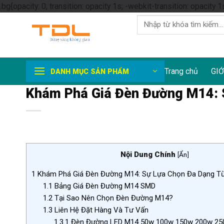
.bg{opacity: 0; transition: opacity 1s; -webkit-transition: opacity 1
Tìm
kiếm:
Trang chủ
GIỚ
DANH MỤC SẢN PHẨM
Khám Phá Giá Đèn Đường M14: 
Nội Dung Chính
[
Ẩn
]
1
Khám Phá Giá Đèn Đường M14: Sự Lựa Chọn Đa Dạng T
1.1
Bảng Giá Đèn Đường M14 SMD
1.2
Tại Sao Nên Chọn Đèn Đường M14?
1.3
Liên Hệ Đặt Hàng Và Tư Vấn
1.3.1
Đèn Đường LED M14 50w 100w 150w 200w 25