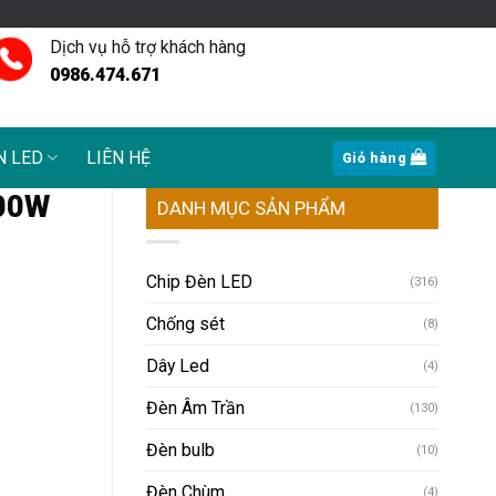
Dịch vụ hỗ trợ khách hàng
0986.474.671
N LED
LIÊN HỆ
Giỏ hàng
300W
DANH MỤC SẢN PHẨM
Chip Đèn LED
(316)
Chống sét
(8)
Dây Led
(4)
Đèn Âm Trần
(130)
Đèn bulb
(10)
Đèn Chùm
(4)