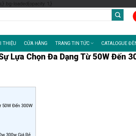
Skip
s;} .bg-loaded{opacity: 1;}
to
content
I THIỆU
CỬA HÀNG
TRANG TIN TỨC
CATALOGUE ĐÈ
Sự Lựa Chọn Đa Dạng Từ 50W Đến 
ừ 50W Đến 300W
0w 300w Giá Rẻ