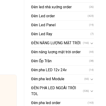
Đèn led nhà xưởng order
(26)
Đèn Led order
(423)
Đèn Led Panel
(19)
Đèn Led Ray
(7)
ĐÈN NĂNG LƯỢNG MẶT TRỜI
(166)
Đèn năng lượng mặt trời order
(44)
Đèn Ốp Trần
(38)
Đèn pha LED 12v 24v
(14)
Đèn pha led Module
(66)
ĐÈN PHA LED NGOÀI TRỜI
(536)
TDL
Đèn pha led order
(143)