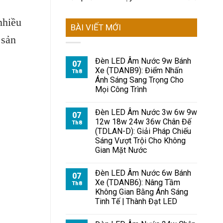
nhiều
BÀI VIẾT MỚI
 sản
Đèn LED Âm Nước 9w Bánh
07
Xe (TDANB9): Điểm Nhấn
Th8
Ánh Sáng Sang Trọng Cho
Mọi Công Trình
Đèn LED Âm Nước 3w 6w 9w
07
12w 18w 24w 36w Chân Đế
Th8
(TDLAN-D): Giải Pháp Chiếu
Sáng Vượt Trội Cho Không
Gian Mặt Nước
Đèn LED Âm Nước 6w Bánh
07
Xe (TDANB6): Nâng Tầm
Th8
Không Gian Bằng Ánh Sáng
Tinh Tế | Thành Đạt LED