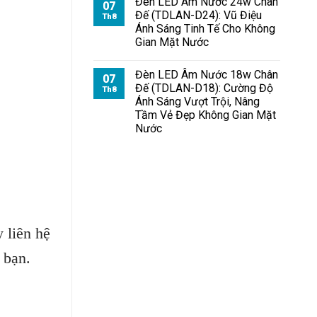
Đèn LED Âm Nước 24w Chân
07
Đế (TDLAN-D24): Vũ Điệu
Th8
Ánh Sáng Tinh Tế Cho Không
Gian Mặt Nước
Đèn LED Âm Nước 18w Chân
07
Đế (TDLAN-D18): Cường Độ
Th8
Ánh Sáng Vượt Trội, Nâng
Tầm Vẻ Đẹp Không Gian Mặt
Nước
 liên hệ
 bạn.