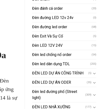
Đèn đánh cá order
(20)
Đèn đường LED 12v 24v
(0)
Đèn đường led order
(68)
Đèn Exit Và Sự Cố
(5)
Đèn LED 12V 24V
(15)
Đa
Đèn led chống nổ order
(54)
Đèn led dân dụng TDL
(255)
ĐÈN LED DỰ ÁN CÔNG TRÌNH
(5)
 Đèn
ĐÈN LED DỰ ÁN ODER
(35)
áp ứng
Đèn led đường phố (Street
(309)
14 là sự
light)
ĐÈN LED NHÀ XƯỞNG
(177)