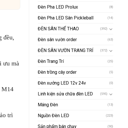
Đèn Pha LED Prolux
(8)
Đèn Pha LED Sân Pickleball
(14)
ĐÈN SÂN THỂ THAO
(392)
 đều,
Đèn sân vườn order
(63)
ĐÈN SÂN VƯỜN TRANG TRÍ
(372)
Đèn Trang Trí
(25)
i ưu mà
Đèn trồng cây order
(5)
Đèn xưởng LED 12v 24v
(0)
g M14
Linh kiện sửa chữa đèn LED
(595)
Máng Đèn
(13)
o trì
Nguồn Đèn LED
(223)
Sản phẩm bán chạy
(90)