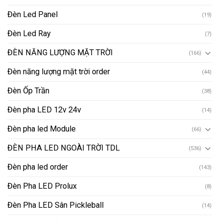
Đèn Led Panel
(19)
Đèn Led Ray
(7)
ĐÈN NĂNG LƯỢNG MẶT TRỜI
(166)
Đèn năng lượng mặt trời order
(44)
Đèn Ốp Trần
(38)
Đèn pha LED 12v 24v
(14)
Đèn pha led Module
(66)
ĐÈN PHA LED NGOÀI TRỜI TDL
(536)
Đèn pha led order
(143)
Đèn Pha LED Prolux
(8)
Đèn Pha LED Sân Pickleball
(14)