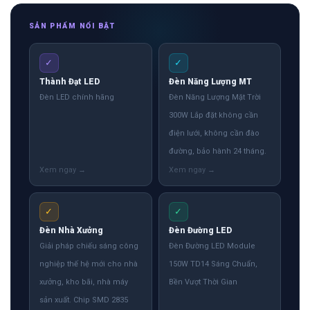
SẢN PHẨM NỔI BẬT
✓
✓
Thành Đạt LED
Đèn Năng Lượng MT
Đèn LED chính hãng
Đèn Năng Lượng Mặt Trời
300W Lắp đặt không cần
điện lưới, không cần đào
đường, bảo hành 24 tháng.
✓
✓
Đèn Nhà Xưởng
Đèn Đường LED
Giải pháp chiếu sáng công
Đèn Đường LED Module
nghiệp thế hệ mới cho nhà
150W TD14 Sáng Chuẩn,
xưởng, kho bãi, nhà máy
Bền Vượt Thời Gian
sản xuất. Chip SMD 2835