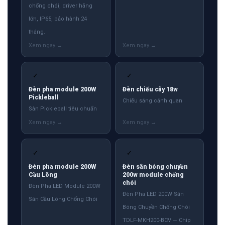
chống chói, driver hãng
lớn, IP65, bảo hành 24
tháng.
✓
✓
Đèn pha module 200W
Đèn chiếu cây 18w
Pickleball
Chiếu sáng cảnh quan
Sân Pickleball tiêu chuẩn
✓
✓
Đèn pha module 200W
Đèn sân bóng chuyền
Cầu Lông
200w module chống
chói
Đèn Pha LED Module 200W
Đèn Pha LED 200W Sân
Sân Cầu Lông Chống Chói
Bóng Chuyền Chống Chói
TDLF-MKH200-BCV — Chip