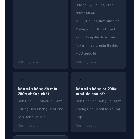
Bridgelux/Philips/Cree,
driver MEAN
WELL/Philips/Inventronics.
Chống chói UGR<19, ánh
sáng đồng đều toàn sân
18×9m, tiêu chuẩn thi đấu
FIVB quốc tế
✓
✓
Đèn sân bóng đá mini
Đèn sân bóng rổ 200w
200w chống chói
module cao cấp
Đèn Pha LED Module 200W
Đèn Pha Sân Bóng Rổ 200W
Khung Hộp Chống Chói Cho
Chống Chói Module Khung
Sân Bóng Đá Mini
Hộp