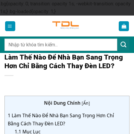
.bg{opacity: 0; transition: opacity 1s; -webkit-transition: opacity
Skip
1s;} .bg-loaded{opacity: 1;}
to
content
Tìm
kiếm:
Làm Thế Nào Để Nhà Bạn Sang Trọng
Hơn Chỉ Bằng Cách Thay Đèn LED?
Nội Dung Chính
[
Ẩn
]
1
Làm Thế Nào Để Nhà Bạn Sang Trọng Hơn Chỉ
Bằng Cách Thay Đèn LED?
1.1
Mục Lục