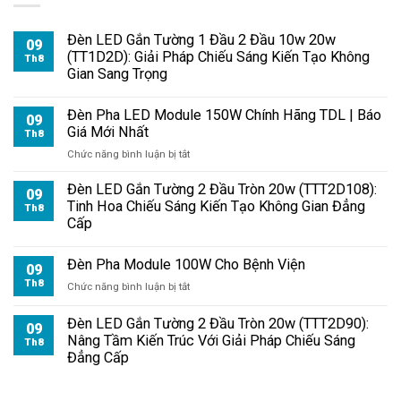
Đèn LED Gắn Tường 1 Đầu 2 Đầu 10w 20w
09
(TT1D2D): Giải Pháp Chiếu Sáng Kiến Tạo Không
Th8
Gian Sang Trọng
Đèn Pha LED Module 150W Chính Hãng TDL | Báo
09
Giá Mới Nhất
Th8
ở
Chức năng bình luận bị tắt
Đèn
Pha
Đèn LED Gắn Tường 2 Đầu Tròn 20w (TTT2D108):
09
LED
Tinh Hoa Chiếu Sáng Kiến Tạo Không Gian Đẳng
Th8
Module
Cấp
150W
Chính
Đèn Pha Module 100W Cho Bệnh Viện
Hãng
09
TDL
Th8
ở
Chức năng bình luận bị tắt
|
Đèn
Báo
Pha
Đèn LED Gắn Tường 2 Đầu Tròn 20w (TTT2D90):
09
Giá
Module
Nâng Tầm Kiến Trúc Với Giải Pháp Chiếu Sáng
Th8
Mới
100W
Đẳng Cấp
Nhất
Cho
Bệnh
Viện