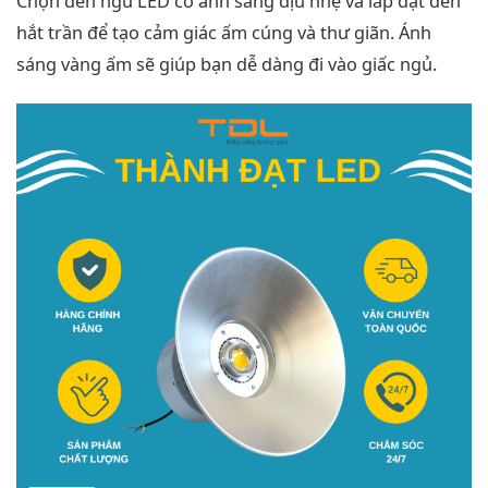
Chọn đèn ngủ LED có ánh sáng dịu nhẹ và lắp đặt đèn
hắt trần để tạo cảm giác ấm cúng và thư giãn. Ánh
sáng vàng ấm sẽ giúp bạn dễ dàng đi vào giấc ngủ.