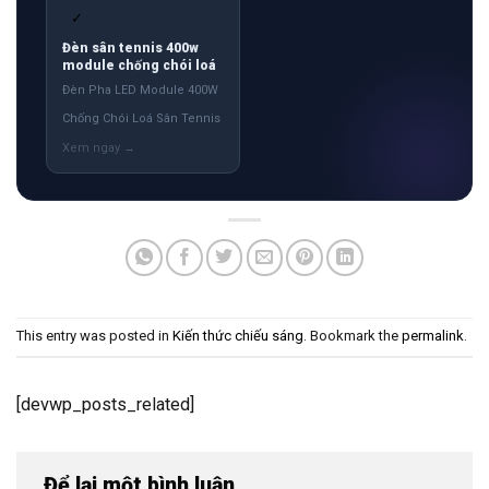
✓
Đèn sân tennis 400w
module chống chói loá
Đèn Pha LED Module 400W
Chống Chói Loá Sân Tennis
This entry was posted in
Kiến thức chiếu sáng
. Bookmark the
permalink
.
[devwp_posts_related]
Để lại một bình luận