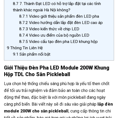
8.7
7. Thành Đạt LED có hỗ trợ lắp đặt tại các tỉnh
thành khác ngoài Hà Nội không?
8.7.1
Video giới thiệu sản phẩm đèn LED pha
8.7.2
Video hướng dẫn lắp đặt đèn LED cao áp
8.7.3
Video kiến thức về chip LED
8.7.4
Video ưu điểm của bộ nguồn LED
8.7.5
Video cấu tạo đèn pha LED khung hộp
9
Thông Tin Liên Hệ
9.1
Sản phẩm nổi bật
Giới Thiệu Đèn Pha LED Module 200W Khung
Hộp TDL Cho Sân Pickleball
Lựa chọn hệ thống chiếu sáng phù hợp là yếu tố then chốt
để tối ưu trải nghiệm và đảm bảo an toàn cho các hoạt
động thể thao, đặc biệt là với môn pickleball đang ngày
càng phổ biến. Bài viết này sẽ đi sâu vào giải pháp
lắp đèn
module 200W cho sân pickleball
, cung cấp thông tin chi
tiết về sản phẩm, báo giá trọn gói và những lợi ích vượt trội.