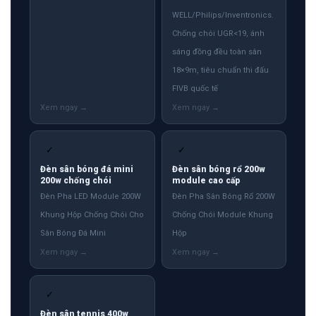
WELL/Philips/Inventronics.
Chống chói UGR<19, ánh
sáng đồng đều toàn sân
18×9m, tiêu chuẩn thi đấu
FIVB quốc tế
✓
✓
Đèn sân bóng đá mini
Đèn sân bóng rổ 200w
200w chống chói
module cao cấp
Đèn Pha LED Module 200W
Đèn Pha Sân Bóng Rổ 200W
Khung Hộp Chống Chói Cho
Chống Chói Module Khung
Sân Bóng Đá Mini
Hộp
✓
Đèn sân tennis 400w