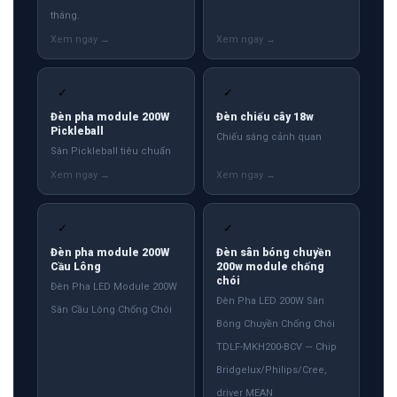
tháng.
✓
✓
Đèn pha module 200W
Đèn chiếu cây 18w
Pickleball
Chiếu sáng cảnh quan
Sân Pickleball tiêu chuẩn
✓
✓
Đèn pha module 200W
Đèn sân bóng chuyền
Cầu Lông
200w module chống
chói
Đèn Pha LED Module 200W
Đèn Pha LED 200W Sân
Sân Cầu Lông Chống Chói
Bóng Chuyền Chống Chói
TDLF-MKH200-BCV — Chip
Bridgelux/Philips/Cree,
driver MEAN