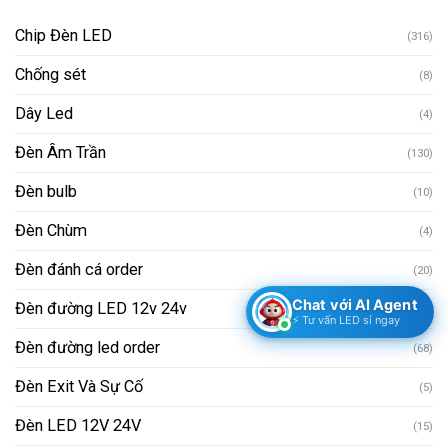
Chip Đèn LED
(316)
Chống sét
(8)
Dây Led
(4)
Đèn Âm Trần
(130)
Đèn bulb
(10)
Đèn Chùm
(4)
Đèn đánh cá order
(20)
Chat với AI Agent
Đèn đường LED 12v 24v
(0)
⚡ Tư vấn LED sỉ ngay
Đèn đường led order
(68)
Đèn Exit Và Sự Cố
(5)
Đèn LED 12V 24V
(15)