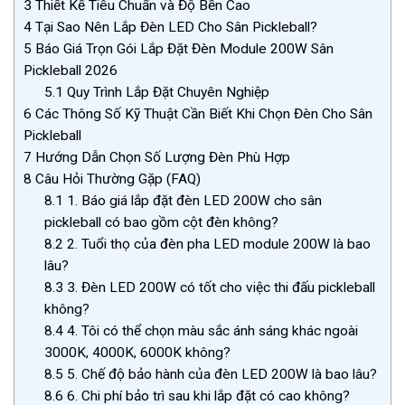
3
Thiết Kế Tiêu Chuẩn và Độ Bền Cao
4
Tại Sao Nên Lắp Đèn LED Cho Sân Pickleball?
5
Báo Giá Trọn Gói Lắp Đặt Đèn Module 200W Sân
Pickleball 2026
5.1
Quy Trình Lắp Đặt Chuyên Nghiệp
6
Các Thông Số Kỹ Thuật Cần Biết Khi Chọn Đèn Cho Sân
Pickleball
7
Hướng Dẫn Chọn Số Lượng Đèn Phù Hợp
8
Câu Hỏi Thường Gặp (FAQ)
8.1
1. Báo giá lắp đặt đèn LED 200W cho sân
pickleball có bao gồm cột đèn không?
8.2
2. Tuổi thọ của đèn pha LED module 200W là bao
lâu?
8.3
3. Đèn LED 200W có tốt cho việc thi đấu pickleball
không?
8.4
4. Tôi có thể chọn màu sắc ánh sáng khác ngoài
3000K, 4000K, 6000K không?
8.5
5. Chế độ bảo hành của đèn LED 200W là bao lâu?
8.6
6. Chi phí bảo trì sau khi lắp đặt có cao không?