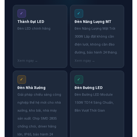
✓
✓
Thành Đạt LED
Đèn Năng Lượng MT
Đèn LED chính hãng
Đèn Năng Lượng Mặt Trời
300W Lắp đặt không cần
điện lưới, không cần đào
đường, bảo hành 24 tháng.
✓
✓
Đèn Nhà Xưởng
Đèn Đường LED
Giải pháp chiếu sáng công
Đèn Đường LED Module
nghiệp thế hệ mới cho nhà
150W TD14 Sáng Chuẩn,
xưởng, kho bãi, nhà máy
Bền Vượt Thời Gian
sản xuất. Chip SMD 2835
chống chói, driver hãng
lớn, IP65, bảo hành 24