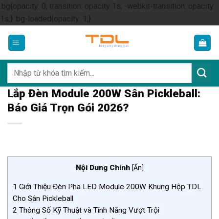
.bg{opacity: 0; transition: opacity 1s; -webkit-transition: opacity
Skip
1s;} .bg-loaded{opacity: 1;}
to
content
Tìm
kiếm:
Lắp Đèn Module 200W Sân Pickleball:
Báo Giá Trọn Gói 2026?
Nội Dung Chính
[
Ẩn
]
1
Giới Thiệu Đèn Pha LED Module 200W Khung Hộp TDL
Cho Sân Pickleball
2
Thông Số Kỹ Thuật và Tính Năng Vượt Trội