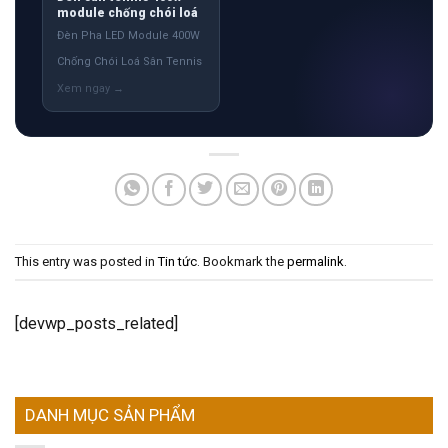
module chống chói loá
Đèn Pha LED Module 400W
Chống Chói Loá Sân Tennis
This entry was posted in
Tin tức
. Bookmark the
permalink
.
[devwp_posts_related]
DANH MỤC SẢN PHẨM