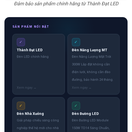
Đảm bảo sản phẩm chính hãng từ Thành Đạt LED
SẢN PHẨM NỔI BẬT
✓
✓
Thành Đạt LED
Đèn Năng Lượng MT
Đèn LED chính hãng
Đèn Năng Lượng Mặt Trời
300W Lắp đặt không cần
điện lưới, không cần đào
đường, bảo hành 24 tháng.
✓
✓
Đèn Nhà Xưởng
Đèn Đường LED
Giải pháp chiếu sáng công
Đèn Đường LED Module
nghiệp thế hệ mới cho nhà
150W TD14 Sáng Chuẩn,