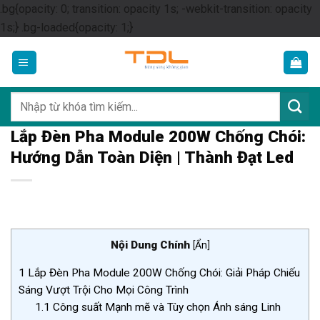
.bg{opacity: 0; transition: opacity 1s; -webkit-transition: opacity
Skip
1s;} .bg-loaded{opacity: 1;}
to
content
Tìm
kiếm:
Lắp Đèn Pha Module 200W Chống Chói:
Hướng Dẫn Toàn Diện | Thành Đạt Led
Nội Dung Chính
[
Ẩn
]
1
Lắp Đèn Pha Module 200W Chống Chói: Giải Pháp Chiếu
Sáng Vượt Trội Cho Mọi Công Trình
1.1
Công suất Mạnh mẽ và Tùy chọn Ánh sáng Linh