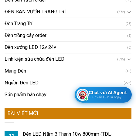
ĐÈN SÂN VƯỜN TRANG TRÍ
(372)
Đèn Trang Trí
(25)
Đèn trồng cây order
(5)
Đèn xưởng LED 12v 24v
(0)
Linh kiện sửa chữa đèn LED
(595)
Máng Đèn
(13)
Nguồn Đèn LED
(223)
Chat với AI Agent
Sản phẩm bán chạy
(90)
⚡ Tư vấn LED sỉ ngay
BÀI VIẾT MỚI
Đèn LED Nấm 3 Thanh 10w 800mm (TDL-
11