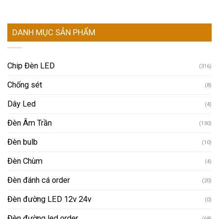
DANH MỤC SẢN PHẨM
Chip Đèn LED
(316)
Chống sét
(8)
Dây Led
(4)
Đèn Âm Trần
(130)
Đèn bulb
(10)
Đèn Chùm
(4)
Đèn đánh cá order
(20)
Đèn đường LED 12v 24v
(0)
Đèn đường led order
(68)