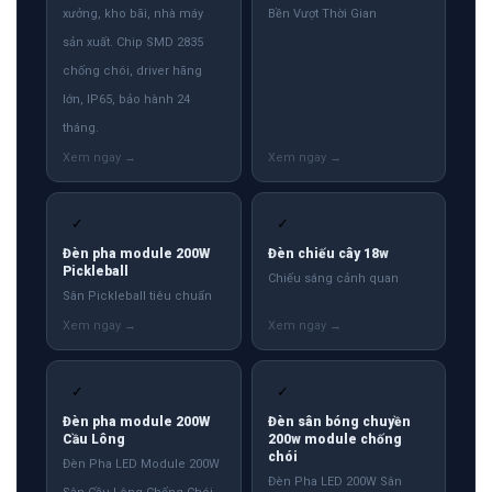
xưởng, kho bãi, nhà máy
Bền Vượt Thời Gian
sản xuất. Chip SMD 2835
chống chói, driver hãng
lớn, IP65, bảo hành 24
tháng.
✓
✓
Đèn pha module 200W
Đèn chiếu cây 18w
Pickleball
Chiếu sáng cảnh quan
Sân Pickleball tiêu chuẩn
✓
✓
Đèn pha module 200W
Đèn sân bóng chuyền
Cầu Lông
200w module chống
chói
Đèn Pha LED Module 200W
Đèn Pha LED 200W Sân