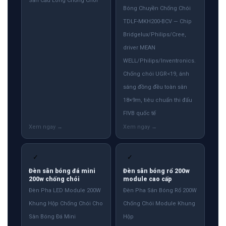
Sân Cầu Lông Chống Chói
Bóng Chuyền Chống Chói
TDLF-MKH200-BCV — Chip
Bridgelux/Philips/Cree,
driver MEAN
WELL/Philips/Inventronics.
Chống chói UGR<19, ánh
sáng đồng đều toàn sân
18×9m, tiêu chuẩn thi đấu
FIVB quốc tế
✓
✓
Đèn sân bóng đá mini
Đèn sân bóng rổ 200w
200w chống chói
module cao cấp
Đèn Pha LED Module 200W
Đèn Pha Sân Bóng Rổ 200W
Khung Hộp Chống Chói Cho
Chống Chói Module Khung
Sân Bóng Đá Mini
Hộp