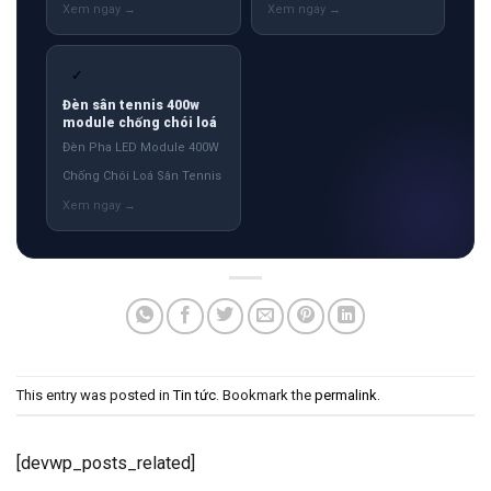
✓
Đèn sân tennis 400w
module chống chói loá
Đèn Pha LED Module 400W
Chống Chói Loá Sân Tennis
This entry was posted in
Tin tức
. Bookmark the
permalink
.
[devwp_posts_related]