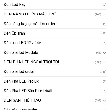
Đèn Led Ray
(7)
ĐÈN NĂNG LƯỢNG MẶT TRỜI
(166)
Đèn năng lượng mặt trời order
(44)
Đèn Ốp Trần
(38)
Đèn pha LED 12v 24v
(14)
Đèn pha led Module
(66)
ĐÈN PHA LED NGOÀI TRỜI TDL
(536)
Đèn pha led order
(143)
Đèn Pha LED Prolux
(8)
Đèn Pha LED Sân Pickleball
(14)
ĐÈN SÂN THỂ THAO
(392)
Đèn sân vườn order
(63)