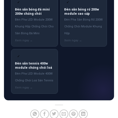
✓
✓
Đèn sân bóng đá mini
Đèn sân bóng rổ 200w
200w chống chói
module cao cấp
Đèn Pha LED Module 200W
Đèn Pha Sân Bóng Rổ 200W
Khung Hộp Chống Chói Cho
Chống Chói Module Khung
Sân Bóng Đá Mini
Hộp
✓
Đèn sân tennis 400w
module chống chói loá
Đèn Pha LED Module 400W
Chống Chói Loá Sân Tennis