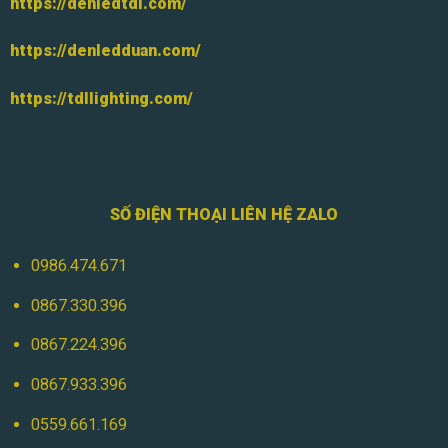
https://denledtdl.com/
https://denledduan.com/
https://tdllighting.com/
SỐ ĐIỆN THOẠI LIÊN HỆ ZALO
0986.474.671
0867.330.396
0867.224.396
0867.933.396
0559.661.169