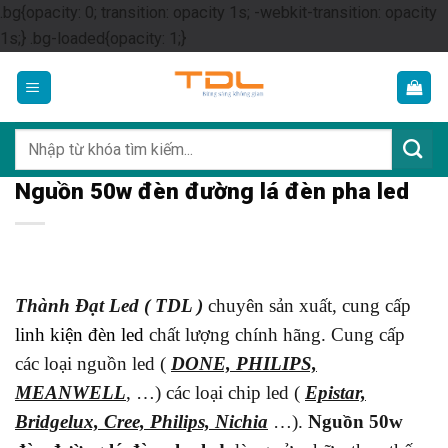
.bg{opacity: 0; transition: opacity 1s; -webkit-transition: opacity
Skip
1s;} .bg-loaded{opacity: 1;}
to
content
Tìm
kiếm:
Nguồn 50w đèn đường lá đèn pha led
Thành Đạt Led ( TDL )
chuyên sản xuất, cung cấp
linh kiện đèn led
chất lượng chính hãng. Cung cấp
các loại nguồn led (
DONE, PHILIPS,
MEANWELL
, …) các loại chip led (
Epistar,
Bridgelux, Cree, Philips, Nichia
…).
Nguồn 50w