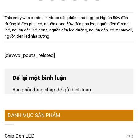
This entry was posted in
Video sản phẩm
and tagged
Nguồn 50w đèn
đường lá đèn pha led
,
nguồn done 50w đèn pha led
,
nguồn đèn đường
led
,
nguồn đèn led done
,
nguồn đèn led đường
,
nguồn đèn led meanwell
,
nguồn đèn led nhà xưởng
.
[devwp_posts_related]
Để lại một bình luận
Bạn phải
đăng nhập
để gửi bình luận.
DANH MỤC SẢN PHẨM
Chip Đèn LED
(316)