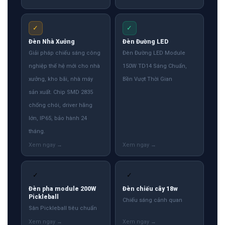
✓
✓
Đèn Nhà Xưởng
Đèn Đường LED
Giải pháp chiếu sáng công
Đèn Đường LED Module
nghiệp thế hệ mới cho nhà
150W TD14 Sáng Chuẩn,
xưởng, kho bãi, nhà máy
Bền Vượt Thời Gian
sản xuất. Chip SMD 2835
chống chói, driver hãng
lớn, IP65, bảo hành 24
tháng.
✓
✓
Đèn pha module 200W
Đèn chiếu cây 18w
Pickleball
Chiếu sáng cảnh quan
Sân Pickleball tiêu chuẩn