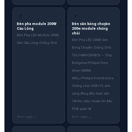
✓
✓
Đèn pha module 200W
Đèn sân bóng chuyền
Cầu Lông
200w module chống
chói
Đèn Pha LED Module 200W
Đèn Pha LED 200W Sân
Sân Cầu Lông Chống Chói
Bóng Chuyền Chống Chói
TDLF-MKH200-BCV — Chip
Bridgelux/Philips/Cree,
driver MEAN
WELL/Philips/Inventronics.
Chống chói UGR<19, ánh
sáng đồng đều toàn sân
18×9m, tiêu chuẩn thi đấu
FIVB quốc tế