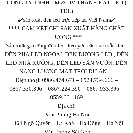
CÔNG TY TNHH TM & DV THÀNH ĐẠT LED (
TDL)
✔️sản xuất đèn led trực tiếp tại Việt Nam✔️
**** CAM KẾT CHỈ SẢN XUẤT HÀNG CHẤT
LƯỢNG ***
Sản xuất gia công đèn led theo yêu cầu các mẫu đèn :
ĐÈN PHA LED NGOÀI, ĐÈN ĐƯỜNG LED , ĐÈN
LED NHÀ XƯỞNG, ĐÈN LED SÂN VƯỜN, ĐÈN
NĂNG LƯỢNG MẶT TRỜI DỰ ÁN …
Điện thoại: 0986.474.671 – 0924.734.666 –
0867.330.396 – 0867.224.396 – 0867.933.396 –
0559.661.169
Địa chỉ:
– Văn Phòng Hà Nội :
+ 364 Ngô Quyền – La Khê – Hà Đông – Hà Nội.
– Văn Phòng Sài Gòn :