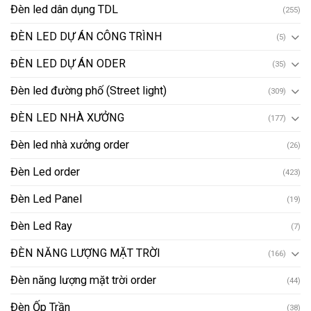
Đèn led dân dụng TDL
(255)
ĐÈN LED DỰ ÁN CÔNG TRÌNH
(5)
ĐÈN LED DỰ ÁN ODER
(35)
Đèn led đường phố (Street light)
(309)
ĐÈN LED NHÀ XƯỞNG
(177)
Đèn led nhà xưởng order
(26)
Đèn Led order
(423)
Đèn Led Panel
(19)
Đèn Led Ray
(7)
ĐÈN NĂNG LƯỢNG MẶT TRỜI
(166)
Đèn năng lượng mặt trời order
(44)
Đèn Ốp Trần
(38)