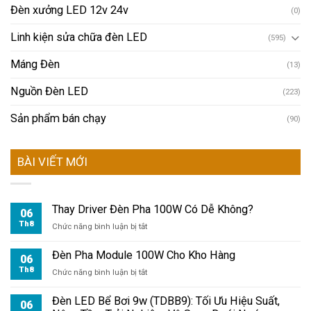
Đèn xưởng LED 12v 24v
(0)
Linh kiện sửa chữa đèn LED
(595)
Máng Đèn
(13)
Nguồn Đèn LED
(223)
Sản phẩm bán chạy
(90)
BÀI VIẾT MỚI
Thay Driver Đèn Pha 100W Có Dễ Không?
06
Th8
ở
Chức năng bình luận bị tắt
Thay
Driver
Đèn Pha Module 100W Cho Kho Hàng
06
Đèn
Th8
ở
Chức năng bình luận bị tắt
Pha
Đèn
100W
Pha
Đèn LED Bể Bơi 9w (TDBB9): Tối Ưu Hiệu Suất,
Có
06
Module