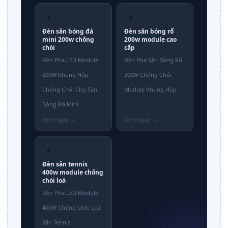
✓
✓
Đèn sân bóng đá
Đèn sân bóng rổ
mini 200w chống
200w module cao
chói
cấp
Đèn Pha LED Module
Đèn Pha Sân Bóng Rổ
200W Khung Hộp
200W Chống Chói
Chống Chói Cho Sân
Module Khung Hộp
Bóng Đá Mini
✓
Đèn sân tennis
400w module chống
chói loá
Đèn Pha LED Module
400W Chống Chói Loá
Sân Tennis