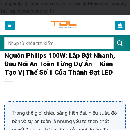
.bg{opacity: 0; transition: opacity 1s; -webkit-transition: opacity
Skip
1s;} .bg-loaded{opacity: 1;}
to
content
Tìm
kiếm:
Nguồn Philips 100W: Lắp Đặt Nhanh,
Đấu Nối An Toàn Từng Dự Án – Kiến
Tạo Vị Thế Số 1 Của Thành Đạt LED
Trong thế giới chiếu sáng hiện đại, hiệu suất, độ
bền và sự an toàn là những yếu tố then chốt
quyết định sự thành công của mọi dự án. Tại