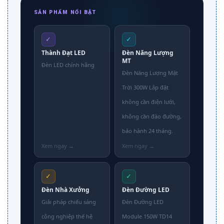
SẢN PHẨM NỔI BẬT
✓
✓
Thành Đạt LED
Đèn Năng Lượng
MT
Đèn LED chính hãng
Đèn Năng Lượng Mặt
Trời 300W Lắp đặt
không cần điện lưới,
không cần đào đường,
bảo hành 24 tháng.
✓
✓
Đèn Nhà Xưởng
Đèn Đường LED
Giải pháp chiếu sáng
Đèn Đường LED
công nghiệp thế hệ
Module 150W TD14