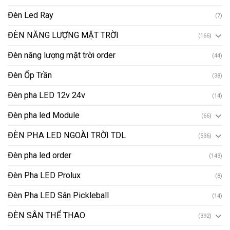
Đèn Led Ray
(7)
ĐÈN NĂNG LƯỢNG MẶT TRỜI
(166)
Đèn năng lượng mặt trời order
(44)
Đèn Ốp Trần
(38)
Đèn pha LED 12v 24v
(14)
Đèn pha led Module
(66)
ĐÈN PHA LED NGOÀI TRỜI TDL
(536)
Đèn pha led order
(143)
Đèn Pha LED Prolux
(8)
Đèn Pha LED Sân Pickleball
(14)
ĐÈN SÂN THỂ THAO
(392)