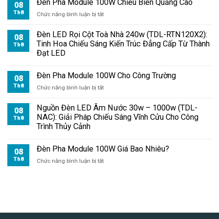
Đèn Pha Module 100W Chiếu Biển Quảng Cáo
08
Th8
ở
Chức năng bình luận bị tắt
Đèn
Pha
Đèn LED Rọi Cột Toà Nhà 240w (TDL-RTN120X2):
08
Module
Tinh Hoa Chiếu Sáng Kiến Trúc Đẳng Cấp Từ Thành
Th8
100W
Đạt LED
Chiếu
Biển
Đèn Pha Module 100W Cho Công Trường
Quảng
08
Cáo
Th8
ở
Chức năng bình luận bị tắt
Đèn
Pha
Nguồn Đèn LED Âm Nước 30w – 1000w (TDL-
08
Module
NAC): Giải Pháp Chiếu Sáng Vĩnh Cửu Cho Công
Th8
100W
Trình Thủy Cảnh
Cho
Công
Đèn Pha Module 100W Giá Bao Nhiêu?
Trường
08
Th8
ở
Chức năng bình luận bị tắt
Đèn
Pha
Module
100W
Giá
Bao