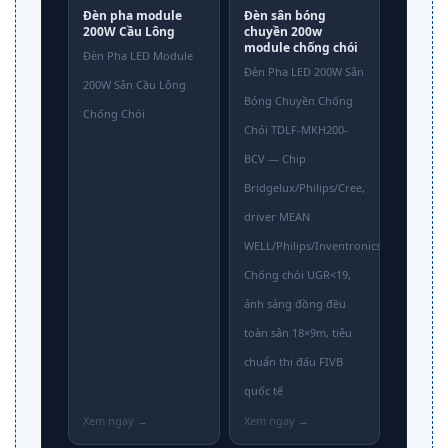
Đèn pha module
Đèn sân bóng
200W Cầu Lông
chuyền 200w
module chống chói
Đèn Pha LED Module
Đèn Pha LED 200W Sân
200W Sân Cầu Lông
Bóng Chuyền Chống
Chống Chói
Chói TDLF-MKH200-
BCV — Chip
Bridgelux/Philips/Cree,
driver MEAN
WELL/Philips/Inventronics.
Chống chói UGR<19,
ánh sáng đồng đều
toàn sân 18×9m, tiêu
chuẩn thi đấu FIVB
quốc tế