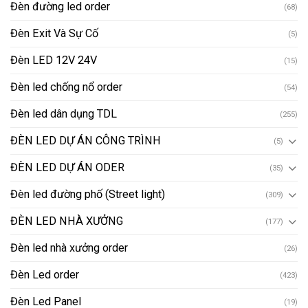
Đèn đường led order
(68)
Đèn Exit Và Sự Cố
(5)
Đèn LED 12V 24V
(15)
Đèn led chống nổ order
(54)
Đèn led dân dụng TDL
(255)
ĐÈN LED DỰ ÁN CÔNG TRÌNH
(5)
ĐÈN LED DỰ ÁN ODER
(35)
Đèn led đường phố (Street light)
(309)
ĐÈN LED NHÀ XƯỞNG
(177)
Đèn led nhà xưởng order
(26)
Đèn Led order
(423)
Đèn Led Panel
(19)