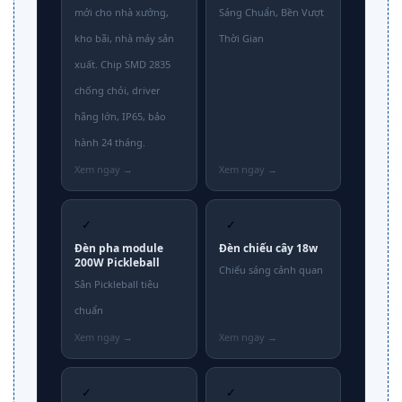
mới cho nhà xưởng,
Sáng Chuẩn, Bền Vượt
kho bãi, nhà máy sản
Thời Gian
xuất. Chip SMD 2835
chống chói, driver
hãng lớn, IP65, bảo
hành 24 tháng.
✓
✓
Đèn pha module
Đèn chiếu cây 18w
200W Pickleball
Chiếu sáng cảnh quan
Sân Pickleball tiêu
chuẩn
✓
✓