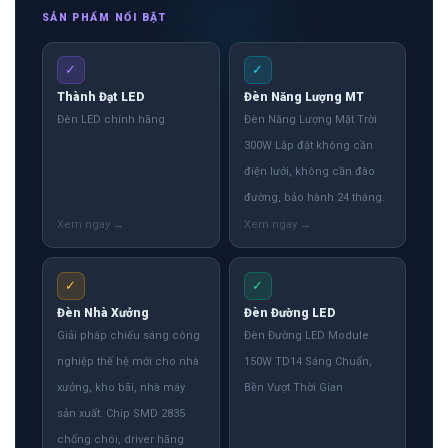
SẢN PHẨM NỔI BẬT
✓
✓
Thành Đạt LED
Đèn Năng Lượng MT
Đèn LED chính hãng
Đèn Năng Lượng Mặt Trời
300W Lắp đặt không cần
điện lưới, không cần đào
đường, bảo hành 24 tháng.
✓
✓
Đèn Nhà Xưởng
Đèn Đường LED
Giải pháp chiếu sáng công
Đèn Đường LED Module
nghiệp thế hệ mới cho nhà
150W TD14 Sáng Chuẩn,
xưởng, kho bãi, nhà máy
Bền Vượt Thời Gian
sản xuất. Chip SMD 2835
chống chói, driver hãng