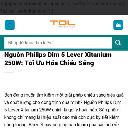
.bg{opacity: 0; transition: opacity 1s; -webkit-transition: opacity
Skip
1s;} .bg-loaded{opacity: 1;}
to
content
Tìm
kiếm:
Nguồn Philips Dim 5 Lever Xitanium
250W: Tối Ưu Hóa Chiếu Sáng
Bạn đang muốn tìm kiếm một giải pháp chiếu sáng hiệu quả
và chất lượng cho công trình của mình? Nguồn Philips Dim
5 Lever Xitanium 250W chính là gợi ý hoàn hảo. Sản phẩm
không chỉ mang lại hiệu suất cao mà còn cực kỳ tiết kiệm
năng lượng. Bài viết này sẽ giúp bạn khám phá sâu hơn về