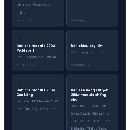
lớn, IP65, bảo hành 24
tháng.
✓
✓
Đèn pha module 200W
Đèn chiếu cây 18w
Pickleball
Chiếu sáng cảnh quan
Sân Pickleball tiêu chuẩn
✓
✓
Đèn pha module 200W
Đèn sân bóng chuyền
Cầu Lông
200w module chống
chói
Đèn Pha LED Module 200W
Đèn Pha LED 200W Sân
Sân Cầu Lông Chống Chói
Bóng Chuyền Chống Chói
TDLF-MKH200-BCV — Chip
Bridgelux/Philips/Cree,