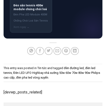
Đèn sân tennis 400w
module chống chói loá
Đèn Pha LED Module 400W
Chống Chói Loá Sân Tennis
This entry was posted in
Tin tức
and tagged
đèn đường led
,
đèn led
tennis
,
Đèn LED UFO Highbay nhà xưởng 50w 60w 70w 80w 90w Philips
cao cấp
,
đèn pha led vòng xuyến
.
[devwp_posts_related]