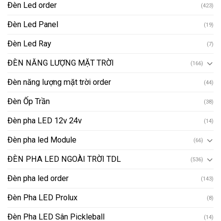
Đèn Led order
(423)
Đèn Led Panel
(19)
Đèn Led Ray
(7)
ĐÈN NĂNG LƯỢNG MẶT TRỜI
(166)
Đèn năng lượng mặt trời order
(44)
Đèn Ốp Trần
(38)
Đèn pha LED 12v 24v
(14)
Đèn pha led Module
(66)
ĐÈN PHA LED NGOÀI TRỜI TDL
(536)
Đèn pha led order
(143)
Đèn Pha LED Prolux
(8)
Đèn Pha LED Sân Pickleball
(14)