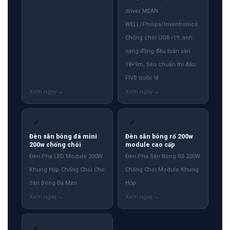
driver MEAN
WELL/Philips/Inventronics.
Chống chói UGR<19, ánh
sáng đồng đều toàn sân
18×9m, tiêu chuẩn thi đấu
FIVB quốc tế
✓
✓
Đèn sân bóng đá mini
Đèn sân bóng rổ 200w
200w chống chói
module cao cấp
Đèn Pha LED Module 200W
Đèn Pha Sân Bóng Rổ 200W
Khung Hộp Chống Chói Cho
Chống Chói Module Khung
Sân Bóng Đá Mini
Hộp
✓