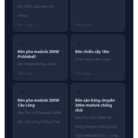
lớn, IP65, bảo hành 24
tháng.
✓
✓
Đèn pha module 200W
Đèn chiếu cây 18w
Pickleball
Chiếu sáng cảnh quan
Sân Pickleball tiêu chuẩn
✓
✓
Đèn pha module 200W
Đèn sân bóng chuyền
Cầu Lông
200w module chống
chói
Đèn Pha LED Module 200W
Đèn Pha LED 200W Sân
Sân Cầu Lông Chống Chói
Bóng Chuyền Chống Chói
TDLF-MKH200-BCV — Chip