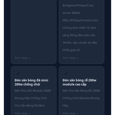
Bridgelux/Philips/Cree,
driver MEAN
WELL/Philips/Inventronics.
Chống chói UGR<19, ánh
sáng đồng đều toàn sân
18×9m, tiêu chuẩn thi đấu
FIVB quốc tế
✓
✓
Đèn sân bóng đá mini
Đèn sân bóng rổ 200w
200w chống chói
module cao cấp
Đèn Pha LED Module 200W
Đèn Pha Sân Bóng Rổ 200W
Khung Hộp Chống Chói
Chống Chói Module Khung
Cho Sân Bóng Đá Mini
Hộp