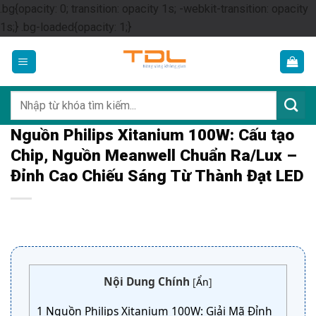
.bg{opacity: 0; transition: opacity 1s; -webkit-transition: opacity
Skip
1s;} .bg-loaded{opacity: 1;}
to
content
Tìm
kiếm:
Nguồn Philips Xitanium 100W: Cấu tạo
Chip, Nguồn Meanwell Chuẩn Ra/Lux –
Đỉnh Cao Chiếu Sáng Từ Thành Đạt LED
Nội Dung Chính
[
Ẩn
]
1
Nguồn Philips Xitanium 100W: Giải Mã Đỉnh