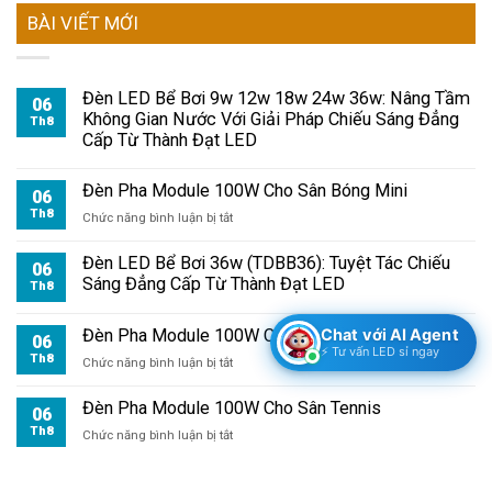
BÀI VIẾT MỚI
Đèn LED Bể Bơi 9w 12w 18w 24w 36w: Nâng Tầm
06
Không Gian Nước Với Giải Pháp Chiếu Sáng Đẳng
Th8
Cấp Từ Thành Đạt LED
Đèn Pha Module 100W Cho Sân Bóng Mini
06
Th8
ở
Chức năng bình luận bị tắt
Đèn
Pha
Đèn LED Bể Bơi 36w (TDBB36): Tuyệt Tác Chiếu
06
Module
Sáng Đẳng Cấp Từ Thành Đạt LED
Th8
100W
Cho
Chat với AI Agent
Đèn Pha Module 100W Cho Sân Cầu Lông
Sân
06
⚡ Tư vấn LED sỉ ngay
Bóng
Th8
ở
Chức năng bình luận bị tắt
Mini
Đèn
Pha
Đèn Pha Module 100W Cho Sân Tennis
06
Module
Th8
ở
Chức năng bình luận bị tắt
100W
Đèn
Cho
Pha
Sân