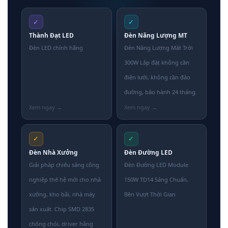
✓
✓
Thành Đạt LED
Đèn Năng Lượng MT
Đèn LED chính hãng
Đèn Năng Lượng Mặt Trời
300W Lắp đặt không cần
điện lưới, không cần đào
đường, bảo hành 24 tháng.
✓
✓
Đèn Nhà Xưởng
Đèn Đường LED
Giải pháp chiếu sáng công
Đèn Đường LED Module
nghiệp thế hệ mới cho nhà
150W TD14 Sáng Chuẩn,
xưởng, kho bãi, nhà máy
Bền Vượt Thời Gian
sản xuất. Chip SMD 2835
chống chói, driver hãng