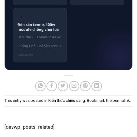
✓
Đèn sân tennis 400w
module chống chói loá
Đèn Pha LED Module 400W
Chống Chói Loá Sân Tennis
This entry was posted in
Kiến thức chiếu sáng
. Bookmark the
permalink
.
[devwp_posts_related]