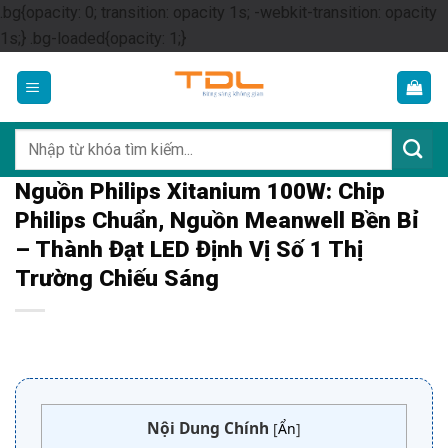
.bg{opacity: 0; transition: opacity 1s; -webkit-transition: opacity
Skip
1s;} .bg-loaded{opacity: 1;}
to
content
Tìm
kiếm:
Nguồn Philips Xitanium 100W: Chip
Philips Chuẩn, Nguồn Meanwell Bền Bỉ
– Thành Đạt LED Định Vị Số 1 Thị
Trường Chiếu Sáng
Nội Dung Chính
[
Ẩn
]