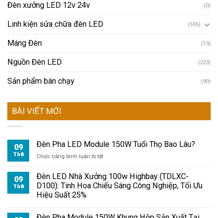
Đèn xưởng LED 12v 24v
(0)
Linh kiện sửa chữa đèn LED
(595)
Máng Đèn
(13)
Nguồn Đèn LED
(223)
Sản phẩm bán chạy
(90)
BÀI VIẾT MỚI
Đèn Pha LED Module 150W Tuổi Thọ Bao Lâu?
09
Th8
ở
Chức năng bình luận bị tắt
Đèn
Pha
Đèn LED Nhà Xưởng 100w Highbay (TDLXC-
09
LED
D100): Tinh Hoa Chiếu Sáng Công Nghiệp, Tối Ưu
Th8
Module
Hiệu Suất 25%
150W
Tuổi
Đèn Pha Module 150W Khung Hộp Sản Xuất Tại
Thọ