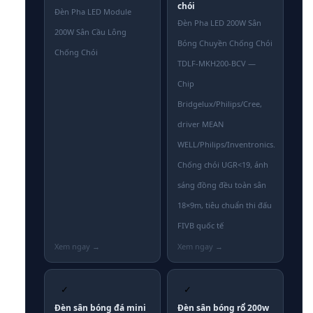
chói
Đèn Pha LED Module
Đèn Pha LED 200W Sân
200W Sân Cầu Lông
Bóng Chuyền Chống Chói
Chống Chói
TDLF-MKH200-BCV —
Chip
Bridgelux/Philips/Cree,
driver MEAN
WELL/Philips/Inventronics.
Chống chói UGR<19, ánh
sáng đồng đều toàn sân
18×9m, tiêu chuẩn thi đấu
FIVB quốc tế
✓
✓
Đèn sân bóng đá mini
Đèn sân bóng rổ 200w