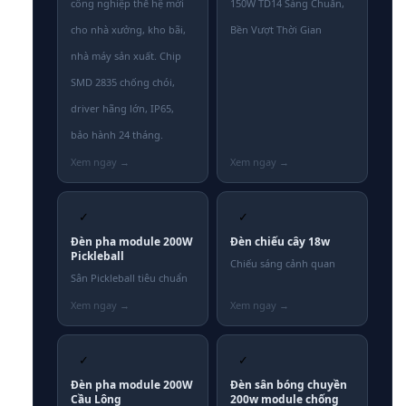
công nghiệp thế hệ mới
150W TD14 Sáng Chuẩn,
cho nhà xưởng, kho bãi,
Bền Vượt Thời Gian
nhà máy sản xuất. Chip
SMD 2835 chống chói,
driver hãng lớn, IP65,
bảo hành 24 tháng.
✓
✓
Đèn pha module 200W
Đèn chiếu cây 18w
Pickleball
Chiếu sáng cảnh quan
Sân Pickleball tiêu chuẩn
✓
✓
Đèn pha module 200W
Đèn sân bóng chuyền
Cầu Lông
200w module chống