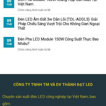
09
Việt Nam
Bao
Th8
Lâu?
ở
Chức năng bình luận bị tắt
Đèn
Pha
Đèn LED Âm Đất 3w Dẫn Lỗi (TDL-ADDL3): Giải
09
Module
Pháp Chiếu Sáng Vượt Trội Cho Không Gian Ngoại
Th8
150W
Thất
Khung
Hộp
Đèn Pha LED Module 150W Công Suất Thực Bao
Sản
09
Nhiêu?
Xuất
Th8
Tại
ở
Chức năng bình luận bị tắt
Việt
Đèn
Nam
Pha
LED
Module
150W
Công
Suất
Thực
CÔNG TY TNHH TM VÀ DV THÀNH ĐẠT LED
Bao
Nhiêu?
Chuyên sản xuất đèn LED công nghiệp tại Việt Nam, bao
gồm: