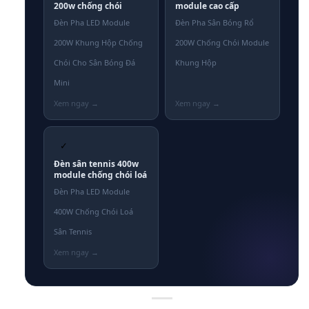
200w chống chói
module cao cấp
Đèn Pha LED Module
Đèn Pha Sân Bóng Rổ
200W Khung Hộp Chống
200W Chống Chói Module
Chói Cho Sân Bóng Đá
Khung Hộp
Mini
✓
Đèn sân tennis 400w
module chống chói loá
Đèn Pha LED Module
400W Chống Chói Loá
Sân Tennis