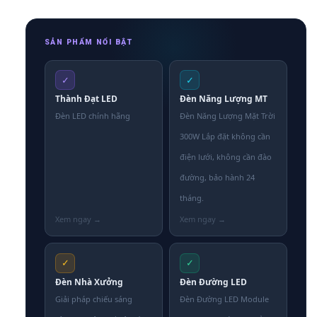
SẢN PHẨM NỔI BẬT
✓
✓
Thành Đạt LED
Đèn Năng Lượng MT
Đèn LED chính hãng
Đèn Năng Lượng Mặt Trời
300W Lắp đặt không cần
điện lưới, không cần đào
đường, bảo hành 24
tháng.
✓
✓
Đèn Nhà Xưởng
Đèn Đường LED
Giải pháp chiếu sáng
Đèn Đường LED Module