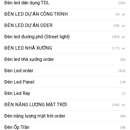
Đèn led dân dụng TDL
(255)
ĐÈN LED DỰ ÁN CÔNG TRÌNH
(5)
ĐÈN LED DỰ ÁN ODER
(35)
Đèn led đường phố (Street light)
(309)
ĐÈN LED NHÀ XƯỞNG
(177)
Đèn led nhà xưởng order
(26)
Đèn Led order
(423)
Đèn Led Panel
(19)
Đèn Led Ray
(7)
ĐÈN NĂNG LƯỢNG MẶT TRỜI
(166)
Đèn năng lượng mặt trời order
(44)
Đèn Ốp Trần
(38)