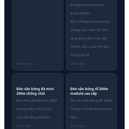
Bridgelux/Philips/Cree,
driver MEAN
WELL/Philips/Inventronics.
Chống chói UGR<19, ánh
sáng đồng đều toàn sân
18×9m, tiêu chuẩn thi đấu
FIVB quốc tế
✓
✓
Đèn sân bóng đá mini
Đèn sân bóng rổ 200w
200w chống chói
module cao cấp
Đèn Pha LED Module 200W
Đèn Pha Sân Bóng Rổ 200W
Khung Hộp Chống Chói
Chống Chói Module Khung
Cho Sân Bóng Đá Mini
Hộp