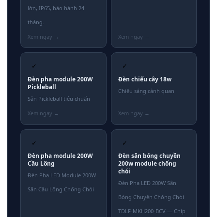
lớn, IP65, bảo hành 24
tháng.
✓
✓
Đèn pha module 200W
Đèn chiếu cây 18w
Pickleball
Chiếu sáng cảnh quan
Sân Pickleball tiêu chuẩn
✓
✓
Đèn pha module 200W
Đèn sân bóng chuyền
Cầu Lông
200w module chống
chói
Đèn Pha LED Module 200W
Đèn Pha LED 200W Sân
Sân Cầu Lông Chống Chói
Bóng Chuyền Chống Chói
TDLF-MKH200-BCV — Chip