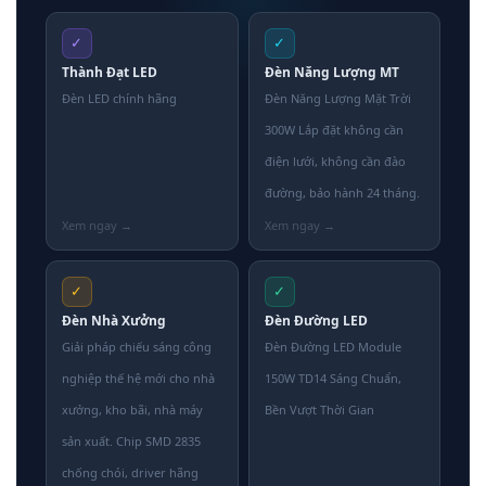
✓
✓
Thành Đạt LED
Đèn Năng Lượng MT
Đèn LED chính hãng
Đèn Năng Lượng Mặt Trời
300W Lắp đặt không cần
điện lưới, không cần đào
đường, bảo hành 24 tháng.
✓
✓
Đèn Nhà Xưởng
Đèn Đường LED
Giải pháp chiếu sáng công
Đèn Đường LED Module
nghiệp thế hệ mới cho nhà
150W TD14 Sáng Chuẩn,
xưởng, kho bãi, nhà máy
Bền Vượt Thời Gian
sản xuất. Chip SMD 2835
chống chói, driver hãng