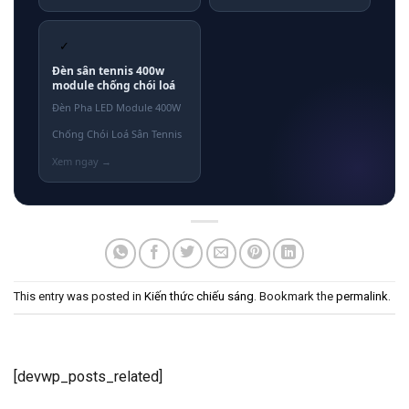
✓
Đèn sân tennis 400w
module chống chói loá
Đèn Pha LED Module 400W
Chống Chói Loá Sân Tennis
This entry was posted in
Kiến thức chiếu sáng
. Bookmark the
permalink
.
[devwp_posts_related]