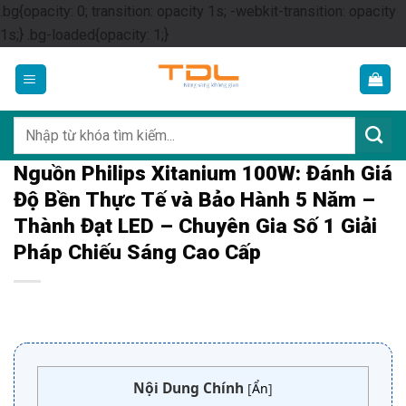
.bg{opacity: 0; transition: opacity 1s; -webkit-transition: opacity
Skip
1s;} .bg-loaded{opacity: 1;}
to
content
Tìm
kiếm:
Nguồn Philips Xitanium 100W: Đánh Giá
Độ Bền Thực Tế và Bảo Hành 5 Năm –
Thành Đạt LED – Chuyên Gia Số 1 Giải
Pháp Chiếu Sáng Cao Cấp
Nội Dung Chính
[
Ẩn
]