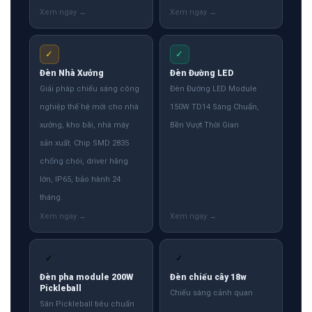
✓
✓
Đèn Nhà Xưởng
Đèn Đường LED
Giải pháp chiếu sáng công
Đèn Đường LED Module
nghiệp thế hệ mới cho nhà
150W TD14 Sáng Chuẩn,
xưởng, kho bãi, nhà máy
Bền Vượt Thời Gian
sản xuất. Chip SMD 2835
chống chói, driver hãng
lớn, IP65, bảo hành 24
tháng.
✓
✓
Đèn pha module 200W
Đèn chiếu cây 18w
Pickleball
Chiếu sáng cảnh quan
Sân Pickleball tiêu chuẩn