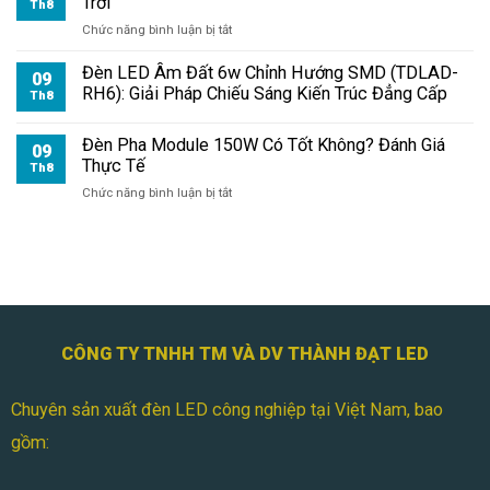
Trời
Có
Th8
Đáng
ở
Chức năng bình luận bị tắt
Mua?
Đèn
Pha
Đèn LED Âm Đất 6w Chỉnh Hướng SMD (TDLAD-
09
LED
RH6): Giải Pháp Chiếu Sáng Kiến Trúc Đẳng Cấp
Th8
Module
150W
Đèn Pha Module 150W Có Tốt Không? Đánh Giá
Chống
09
Thực Tế
Chói
Th8
Cho
ở
Chức năng bình luận bị tắt
Ngoài
Đèn
Trời
Pha
Module
150W
Có
Tốt
Không?
Đánh
CÔNG TY TNHH TM VÀ DV THÀNH ĐẠT LED
Giá
Thực
Chuyên sản xuất đèn LED công nghiệp tại Việt Nam, bao
Tế
gồm: