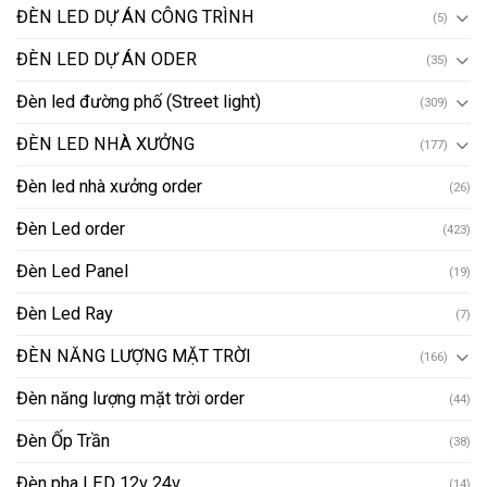
ĐÈN LED DỰ ÁN CÔNG TRÌNH
(5)
ĐÈN LED DỰ ÁN ODER
(35)
Đèn led đường phố (Street light)
(309)
ĐÈN LED NHÀ XƯỞNG
(177)
Đèn led nhà xưởng order
(26)
Đèn Led order
(423)
Đèn Led Panel
(19)
Đèn Led Ray
(7)
ĐÈN NĂNG LƯỢNG MẶT TRỜI
(166)
Đèn năng lượng mặt trời order
(44)
Đèn Ốp Trần
(38)
Đèn pha LED 12v 24v
(14)