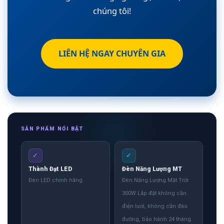
chúng tôi!
LIÊN HỆ NGAY CHUYÊN GIA
SẢN PHẨM NỔI BẬT
✓
✓
Thành Đạt LED
Đèn Năng Lượng MT
Đèn LED chính hãng
Đèn Năng Lượng Mặt Trời
300W Lắp đặt không cần
điện lưới, không cần đào
đường, bảo hành 24 tháng.