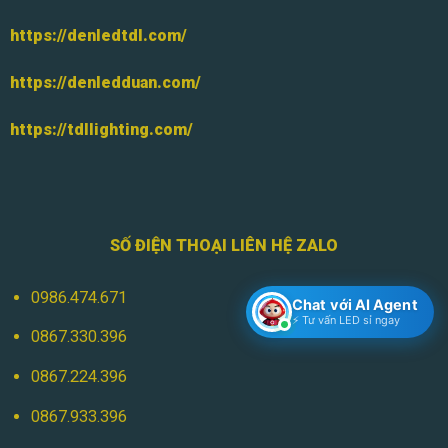
https://denledtdl.com/
https://denledduan.com/
https://tdllighting.com/
SỐ ĐIỆN THOẠI LIÊN HỆ ZALO
0986.474.671
Chat với AI Agent
⚡ Tư vấn LED sỉ ngay
0867.330.396
0867.224.396
0867.933.396