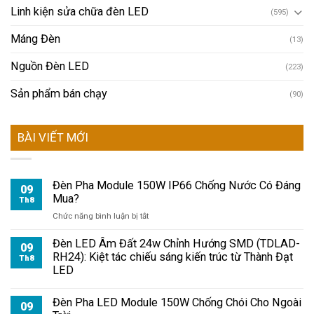
Linh kiện sửa chữa đèn LED
(595)
Máng Đèn
(13)
Nguồn Đèn LED
(223)
Sản phẩm bán chạy
(90)
BÀI VIẾT MỚI
Đèn Pha Module 150W IP66 Chống Nước Có Đáng
09
Mua?
Th8
ở
Chức năng bình luận bị tắt
Đèn
Pha
Đèn LED Âm Đất 24w Chỉnh Hướng SMD (TDLAD-
09
Module
RH24): Kiệt tác chiếu sáng kiến trúc từ Thành Đạt
Th8
150W
LED
IP66
Chống
Đèn Pha LED Module 150W Chống Chói Cho Ngoài
Nước
09