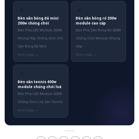
✓
✓
Đèn sân bóng đá mini
Đèn sân bóng rổ 200w
200w chống chói
module cao cấp
Đèn Pha LED Module 200W
Đèn Pha Sân Bóng Rổ 200W
Khung Hộp Chống Chói Cho
Chống Chói Module Khung
Sân Bóng Đá Mini
Hộp
✓
Đèn sân tennis 400w
module chống chói loá
Đèn Pha LED Module 400W
Chống Chói Loá Sân Tennis