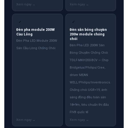
✓
✓
Đèn pha module 200W
Đèn sân bóng chuyền
Cầu Lông
200w module chống
chói
Đèn Pha LED Module 200W
Đèn Pha LED 200W Sân
Sân Cầu Lông Chống Chói
Bóng Chuyền Chống Chói
TDLF-MKH200-BCV — Chip
Bridgelux/Philips/Cree,
driver MEAN
WELL/Philips/Inventronics.
Chống chói UGR<19, ánh
sáng đồng đều toàn sân
18×9m, tiêu chuẩn thi đấu
FIVB quốc tế