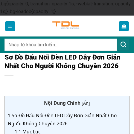
.bg{opacity: 0; transition: opacity 1s; -webkit-transition: opacity
Skip
1s;} .bg-loaded{opacity: 1;}
to
content
Tìm
kiếm:
Sơ Đồ Đấu Nối Đèn LED Dây Đơn Giản
Nhất Cho Người Không Chuyên 2026
Nội Dung Chính
[
Ẩn
]
1
Sơ Đồ Đấu Nối Đèn LED Dây Đơn Giản Nhất Cho
Người Không Chuyên 2026
1.1
Mục Lục