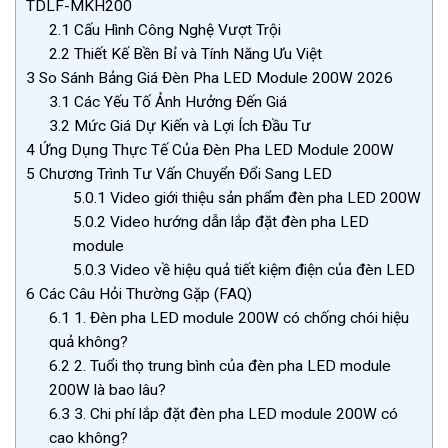
TDLF-MKH200
2.1
Cấu Hình Công Nghệ Vượt Trội
2.2
Thiết Kế Bền Bỉ và Tính Năng Ưu Việt
3
So Sánh Bảng Giá Đèn Pha LED Module 200W 2026
3.1
Các Yếu Tố Ảnh Hưởng Đến Giá
3.2
Mức Giá Dự Kiến và Lợi Ích Đầu Tư
4
Ứng Dụng Thực Tế Của Đèn Pha LED Module 200W
5
Chương Trình Tư Vấn Chuyển Đổi Sang LED
5.0.1
Video giới thiệu sản phẩm đèn pha LED 200W
5.0.2
Video hướng dẫn lắp đặt đèn pha LED
module
5.0.3
Video về hiệu quả tiết kiệm điện của đèn LED
6
Các Câu Hỏi Thường Gặp (FAQ)
6.1
1. Đèn pha LED module 200W có chống chói hiệu
quả không?
6.2
2. Tuổi thọ trung bình của đèn pha LED module
200W là bao lâu?
6.3
3. Chi phí lắp đặt đèn pha LED module 200W có
cao không?