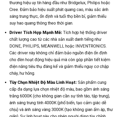
thương hiệu uy tín hàng đầu như Bridgelux, Philips hoặc
Cree. Đảm bảo hiệu suất phát quang cao, màu sắc ánh
sáng trung thực, ổn định và tuổi thọ bền bỉ, giảm thiểu
suy hao quang thông theo thời gian.
Driver Tích Hợp Mạnh Mẽ:
Tích hợp hệ thống driver
chất lượng cao từ các nhà sản xuất danh tiếng như
DONE, PHILIPS, MEANWELL hoặc INVENTRONICS.
Các driver này không chỉ đảm bảo nguồn điện ổn định
cho đèn hoạt động hiệu quả mà còn góp phần tiết kiệm
điện năng tiêu thụ đáng kể và giảm thiểu nguy cơ chập
cháy, hư hỏng.
Tùy Chọn Nhiệt Độ Màu Linh Hoạt:
Sản phẩm cung
cấp đa dạng lựa chọn nhiệt độ màu, bao gồm ánh sáng
trắng 6000K (cho không gian cần sự tỉnh táo, tập trung),
ánh sáng trung tính 4000K (phổ biến, tạo cảm giác dễ
chịu) và ánh sáng vàng 3000K (tạo không gian ấm áp, thư
giãn). Sự linh hoạt này cho phép người dùng tùy chỉnh