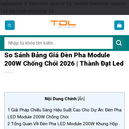
.bg{opacity: 0; transition: opacity 1s; -webkit-transition: opacity
Skip
1s;} .bg-loaded{opacity: 1;}
to
content
Tìm
kiếm:
So Sánh Bảng Giá Đèn Pha Module
200W Chống Chói 2026 | Thành Đạt Led
Nội Dung Chính
[
Ẩn
]
1
Giải Pháp Chiếu Sáng Hiệu Suất Cao Cho Dự Án: Đèn Pha
LED Module 200W Chống Chói
2
Tổng Quan Về Đèn Pha LED Module 200W Khung Hộp