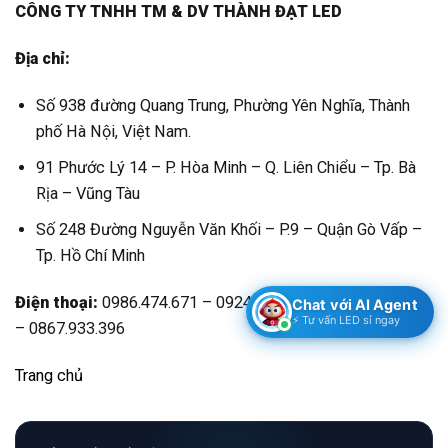
CÔNG TY TNHH TM & DV THÀNH ĐẠT LED
Địa chỉ:
Số 938 đường Quang Trung, Phường Yên Nghĩa, Thành
phố Hà Nội, Việt Nam.
91 Phước Lý 14 – P. Hòa Minh – Q. Liên Chiểu – Tp. Bà
Rịa – Vũng Tàu
Số 248 Đường Nguyễn Văn Khối – P.9 – Quận Gò Vấp –
Tp. Hồ Chí Minh
Điện thoại:
0986.474.671 – 0924.734.666 – 0867.224.396
Chat với AI Agent
⚡ Tư vấn LED sỉ ngay
– 0867.933.396
Trang chủ