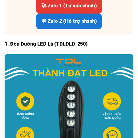
🚀 Zalo 1 (Tư vấn chính)
💬 Zalo 2 (Hỗ trợ nhanh)
1. Đèn Đường LED Lá (TDLDLD-250)