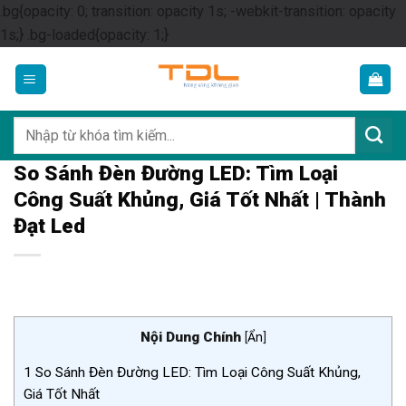
.bg{opacity: 0; transition: opacity 1s; -webkit-transition: opacity
Skip
1s;} .bg-loaded{opacity: 1;}
to
content
Tìm
kiếm:
So Sánh Đèn Đường LED: Tìm Loại
Công Suất Khủng, Giá Tốt Nhất | Thành
Đạt Led
Nội Dung Chính
[
Ẩn
]
1
So Sánh Đèn Đường LED: Tìm Loại Công Suất Khủng,
Giá Tốt Nhất