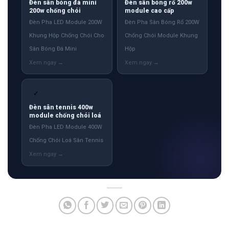
Đèn sân bóng đá mini
Đèn sân bóng rổ 200w
200w chống chói
module cao cấp
Đèn Pha LED Module 200W
Đèn Pha Sân Bóng Rổ 200W
Khung Hộp Chống Chói Cho
Chống Chói Module Khung
Sân Bóng Đá Mini
Hộp
✓
Đèn sân tennis 400w
module chống chói loá
Đèn Pha LED Module 400W
Chống Chói Loá Sân Tennis