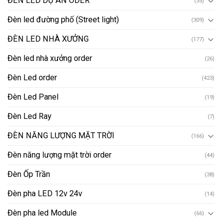
ĐÈN LED DỰ ÁN ODER
(35)
Đèn led đường phố (Street light)
(309)
ĐÈN LED NHÀ XƯỞNG
(177)
Đèn led nhà xưởng order
(26)
Đèn Led order
(423)
Đèn Led Panel
(19)
Đèn Led Ray
(7)
ĐÈN NĂNG LƯỢNG MẶT TRỜI
(166)
Đèn năng lượng mặt trời order
(44)
Đèn Ốp Trần
(38)
Đèn pha LED 12v 24v
(14)
Đèn pha led Module
(66)