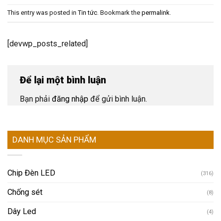
This entry was posted in
Tin tức
. Bookmark the
permalink
.
[devwp_posts_related]
Để lại một bình luận
Bạn phải
đăng nhập
để gửi bình luận.
DANH MỤC SẢN PHẨM
Chip Đèn LED
(316)
Chống sét
(8)
Dây Led
(4)