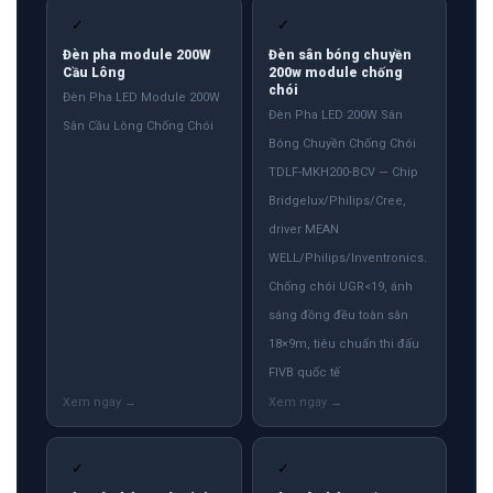
✓
✓
Đèn pha module 200W
Đèn sân bóng chuyền
Cầu Lông
200w module chống
chói
Đèn Pha LED Module 200W
Đèn Pha LED 200W Sân
Sân Cầu Lông Chống Chói
Bóng Chuyền Chống Chói
TDLF-MKH200-BCV — Chip
Bridgelux/Philips/Cree,
driver MEAN
WELL/Philips/Inventronics.
Chống chói UGR<19, ánh
sáng đồng đều toàn sân
18×9m, tiêu chuẩn thi đấu
FIVB quốc tế
✓
✓