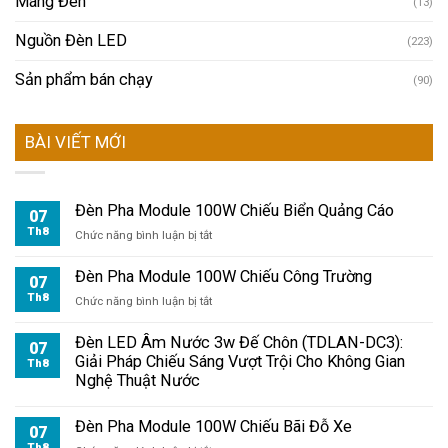
Máng Đèn
(13)
Nguồn Đèn LED
(223)
Sản phẩm bán chạy
(90)
BÀI VIẾT MỚI
Đèn Pha Module 100W Chiếu Biển Quảng Cáo
07
Th8
ở
Chức năng bình luận bị tắt
Đèn
Pha
Đèn Pha Module 100W Chiếu Công Trường
07
Module
Th8
ở
Chức năng bình luận bị tắt
100W
Đèn
Chiếu
Pha
Đèn LED Âm Nước 3w Đế Chôn (TDLAN-DC3):
Biển
07
Module
Giải Pháp Chiếu Sáng Vượt Trội Cho Không Gian
Quảng
Th8
100W
Nghệ Thuật Nước
Cáo
Chiếu
Công
Đèn Pha Module 100W Chiếu Bãi Đỗ Xe
Trường
07
Th8