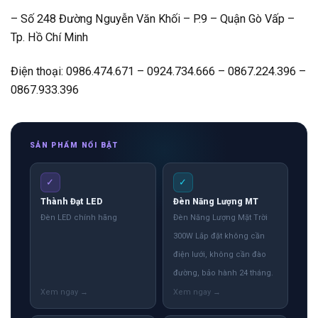
– Số 248 Đường Nguyễn Văn Khối – P.9 – Quận Gò Vấp –
Tp. Hồ Chí Minh
Điện thoại: 0986.474.671 – 0924.734.666 – 0867.224.396 –
0867.933.396
SẢN PHẨM NỔI BẬT
✓
✓
Thành Đạt LED
Đèn Năng Lượng MT
Đèn LED chính hãng
Đèn Năng Lượng Mặt Trời
300W Lắp đặt không cần
điện lưới, không cần đào
đường, bảo hành 24 tháng.