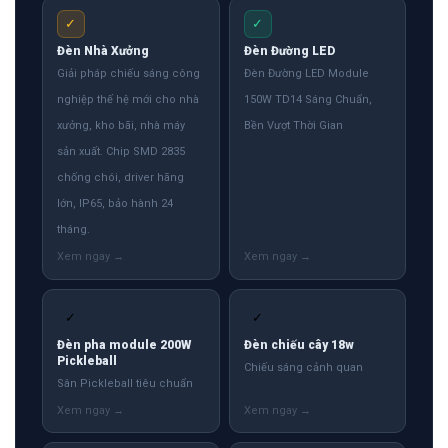
✓
✓
Đèn Nhà Xưởng
Đèn Đường LED
Giải pháp chiếu sáng công
Đèn Đường LED Module
nghiệp thế hệ mới cho nhà
150W TD14 Sáng Chuẩn,
xưởng, kho bãi, nhà máy
Bền Vượt Thời Gian
sản xuất. Chip SMD 2835
chống chói, driver hãng
lớn, IP65, bảo hành 24
tháng.
✓
✓
Đèn pha module 200W
Đèn chiếu cây 18w
Pickleball
Chiếu sáng cảnh quan
Sân Pickleball tiêu chuẩn