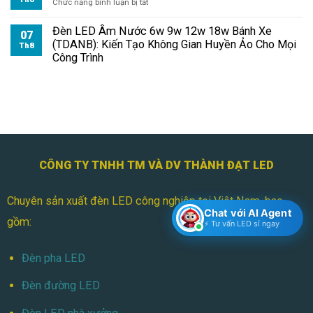
ở
Chức năng bình luận bị tắt
Đèn
Pha
Đèn LED Âm Nước 6w 9w 12w 18w Bánh Xe
07
Module
(TDANB): Kiến Tạo Không Gian Huyền Ảo Cho Mọi
Th8
100W
Công Trình
Chiếu
Bãi
Đỗ
Xe
CÔNG TY TNHH TM VÀ DV THÀNH ĐẠT LED
Chuyên sản xuất đèn LED công nghiệp tại Việt Nam, bao
Chat với AI Agent
gồm:
⚡ Tư vấn LED sỉ ngay
Đèn pha LED
Đèn đường LED