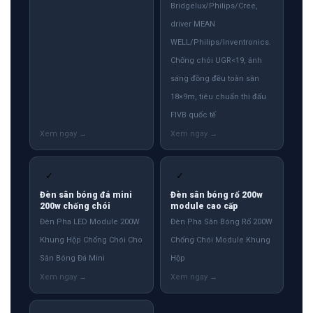
Bridgelux/Philips/Cree,
driver MEAN
WELL/Philips/Inventronics.
Chống chói UGR<19, ánh
sáng đồng đều toàn sân
18×9m, tiêu chuẩn thi đấu
FIVB quốc tế
✓
✓
Đèn sân bóng đá mini
Đèn sân bóng rổ 200w
200w chống chói
module cao cấp
Đèn Pha LED Module 200W
Đèn Pha Sân Bóng Rổ 200W
Khung Hộp Chống Chói Cho
Chống Chói Module Khung
Sân Bóng Đá Mini
Hộp