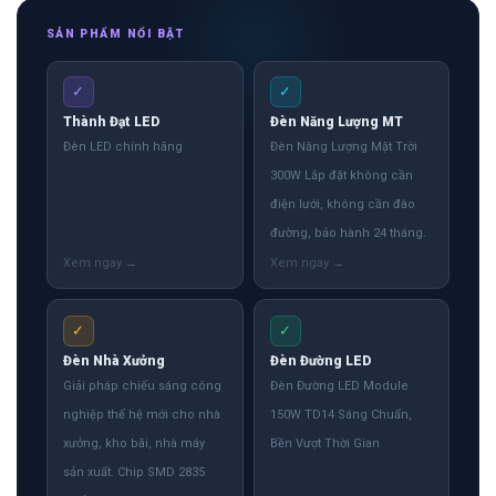
SẢN PHẨM NỔI BẬT
✓
✓
Thành Đạt LED
Đèn Năng Lượng MT
Đèn LED chính hãng
Đèn Năng Lượng Mặt Trời
300W Lắp đặt không cần
điện lưới, không cần đào
đường, bảo hành 24 tháng.
✓
✓
Đèn Nhà Xưởng
Đèn Đường LED
Giải pháp chiếu sáng công
Đèn Đường LED Module
nghiệp thế hệ mới cho nhà
150W TD14 Sáng Chuẩn,
xưởng, kho bãi, nhà máy
Bền Vượt Thời Gian
sản xuất. Chip SMD 2835