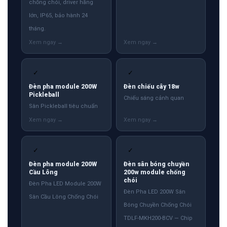
chống chói, driver hãng
lớn, IP65, bảo hành 24
tháng.
✓
✓
Đèn pha module 200W
Đèn chiếu cây 18w
Pickleball
Chiếu sáng cảnh quan
Sân Pickleball tiêu chuẩn
✓
✓
Đèn pha module 200W
Đèn sân bóng chuyền
Cầu Lông
200w module chống
chói
Đèn Pha LED Module 200W
Đèn Pha LED 200W Sân
Sân Cầu Lông Chống Chói
Bóng Chuyền Chống Chói
TDLF-MKH200-BCV — Chip