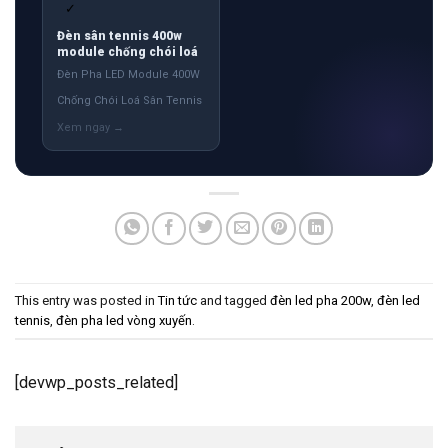
✓
Đèn sân tennis 400w
module chống chói loá
Đèn Pha LED Module 400W
Chống Chói Loá Sân Tennis
This entry was posted in
Tin tức
and tagged
đèn led pha 200w
,
đèn led
tennis
,
đèn pha led vòng xuyến
.
[devwp_posts_related]