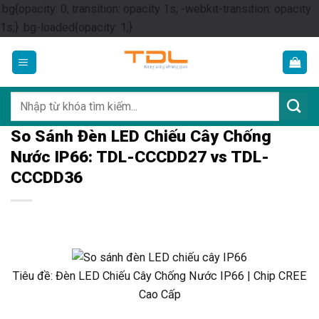
.bg{opacity: 0; transition: opacity 1s; -webkit-transition: opacity
Skip
1s;} .bg-loaded{opacity: 1;}
to
content
Tìm
kiếm:
So Sánh Đèn LED Chiếu Cây Chống
Nước IP66: TDL-CCCDD27 vs TDL-
CCCDD36
Tiêu đề: Đèn LED Chiếu Cây Chống Nước IP66 | Chip CREE
Cao Cấp