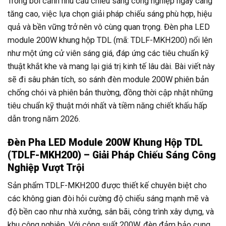
Trong bối cảnh nhu cầu chiếu sáng công nghiệp ngày càng
tăng cao, việc lựa chọn giải pháp chiếu sáng phù hợp, hiệu
quả và bền vững trở nên vô cùng quan trọng. Đèn pha LED
module 200W khung hộp TDL (mã: TDLF-MKH200) nổi lên
như một ứng cử viên sáng giá, đáp ứng các tiêu chuẩn kỹ
thuật khắt khe và mang lại giá trị kinh tế lâu dài. Bài viết này
sẽ đi sâu phân tích, so sánh đèn module 200W phiên bản
chống chói và phiên bản thường, đồng thời cập nhật những
tiêu chuẩn kỹ thuật mới nhất và tiềm năng chiết khấu hấp
dẫn trong năm 2026.
Đèn Pha LED Module 200W Khung Hộp TDL
(TDLF-MKH200) – Giải Pháp Chiếu Sáng Công
Nghiệp Vượt Trội
Sản phẩm TDLF-MKH200 được thiết kế chuyên biệt cho
các không gian đòi hỏi cường độ chiếu sáng mạnh mẽ và
độ bền cao như nhà xưởng, sân bãi, công trình xây dựng, và
khu công nghiệp. Với công suất 200W, đèn đảm bảo cung