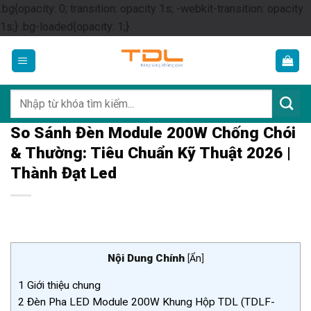
.bg{opacity: 0; transition: opacity 1s; -webkit-transition: opacity
Skip
1s;} .bg-loaded{opacity: 1;}
to
content
Tìm
kiếm:
So Sánh Đèn Module 200W Chống Chói
& Thường: Tiêu Chuẩn Kỹ Thuật 2026 |
Thành Đạt Led
Nội Dung Chính
[
Ẩn
]
1
Giới thiệu chung
2
Đèn Pha LED Module 200W Khung Hộp TDL (TDLF-