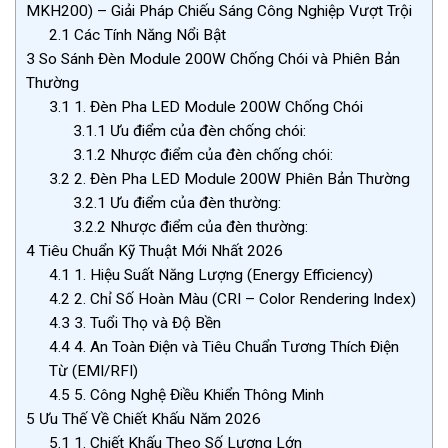
MKH200) – Giải Pháp Chiếu Sáng Công Nghiệp Vượt Trội
2.1
Các Tính Năng Nổi Bật
3
So Sánh Đèn Module 200W Chống Chói và Phiên Bản
Thường
3.1
1. Đèn Pha LED Module 200W Chống Chói
3.1.1
Ưu điểm của đèn chống chói:
3.1.2
Nhược điểm của đèn chống chói:
3.2
2. Đèn Pha LED Module 200W Phiên Bản Thường
3.2.1
Ưu điểm của đèn thường:
3.2.2
Nhược điểm của đèn thường:
4
Tiêu Chuẩn Kỹ Thuật Mới Nhất 2026
4.1
1. Hiệu Suất Năng Lượng (Energy Efficiency)
4.2
2. Chỉ Số Hoàn Màu (CRI – Color Rendering Index)
4.3
3. Tuổi Thọ và Độ Bền
4.4
4. An Toàn Điện và Tiêu Chuẩn Tương Thích Điện
Từ (EMI/RFI)
4.5
5. Công Nghệ Điều Khiển Thông Minh
5
Ưu Thế Về Chiết Khấu Năm 2026
5.1
1. Chiết Khấu Theo Số Lượng Lớn