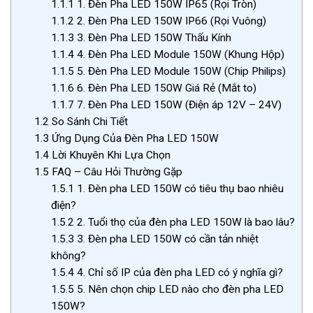
1.1.1
1. Đèn Pha LED 150W IP65 (Rọi Tròn)
1.1.2
2. Đèn Pha LED 150W IP66 (Rọi Vuông)
1.1.3
3. Đèn Pha LED 150W Thấu Kính
1.1.4
4. Đèn Pha LED Module 150W (Khung Hộp)
1.1.5
5. Đèn Pha LED Module 150W (Chip Philips)
1.1.6
6. Đèn Pha LED 150W Giá Rẻ (Mắt to)
1.1.7
7. Đèn Pha LED 150W (Điện áp 12V – 24V)
1.2
So Sánh Chi Tiết
1.3
Ứng Dụng Của Đèn Pha LED 150W
1.4
Lời Khuyên Khi Lựa Chọn
1.5
FAQ – Câu Hỏi Thường Gặp
1.5.1
1. Đèn pha LED 150W có tiêu thụ bao nhiêu
điện?
1.5.2
2. Tuổi thọ của đèn pha LED 150W là bao lâu?
1.5.3
3. Đèn pha LED 150W có cần tản nhiệt
không?
1.5.4
4. Chỉ số IP của đèn pha LED có ý nghĩa gì?
1.5.5
5. Nên chọn chip LED nào cho đèn pha LED
150W?