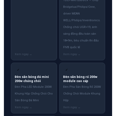
TDLF-MKH200-BCV — Chip
Bridgelux/Philips/Cree,
driver MEAN
WELL/Philips/Inventronics.
Chống chói UGR<19, ánh
sáng đồng đều toàn sân
18×9m, tiêu chuẩn thi đấu
FIVB quốc tế
✓
✓
Đèn sân bóng đá mini
Đèn sân bóng rổ 200w
200w chống chói
module cao cấp
Đèn Pha LED Module 200W
Đèn Pha Sân Bóng Rổ 200W
Khung Hộp Chống Chói Cho
Chống Chói Module Khung
Sân Bóng Đá Mini
Hộp