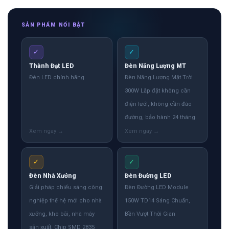
SẢN PHẨM NỔI BẬT
✓
✓
Thành Đạt LED
Đèn Năng Lượng MT
Đèn LED chính hãng
Đèn Năng Lượng Mặt Trời
300W Lắp đặt không cần
điện lưới, không cần đào
đường, bảo hành 24 tháng.
✓
✓
Đèn Nhà Xưởng
Đèn Đường LED
Giải pháp chiếu sáng công
Đèn Đường LED Module
nghiệp thế hệ mới cho nhà
150W TD14 Sáng Chuẩn,
xưởng, kho bãi, nhà máy
Bền Vượt Thời Gian
sản xuất. Chip SMD 2835