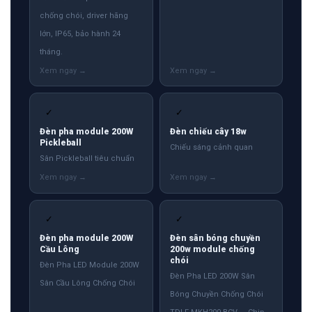
chống chói, driver hãng
lớn, IP65, bảo hành 24
tháng.
✓
✓
Đèn pha module 200W
Đèn chiếu cây 18w
Pickleball
Chiếu sáng cảnh quan
Sân Pickleball tiêu chuẩn
✓
✓
Đèn pha module 200W
Đèn sân bóng chuyền
Cầu Lông
200w module chống
chói
Đèn Pha LED Module 200W
Đèn Pha LED 200W Sân
Sân Cầu Lông Chống Chói
Bóng Chuyền Chống Chói