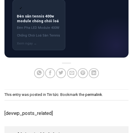
✓
Đèn sân tennis 400w
module chống chói loá
Đèn Pha LED Module 400W
Chống Chói Loá Sân Tennis
This entry was posted in
Tin tức
. Bookmark the
permalink
.
[devwp_posts_related]