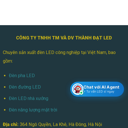
Đèn
Và
Pha
Ứng
LED
Dụng
Module
Có
Tốt
Không?
Ưu
CÔNG TY TNHH TM VÀ DV THÀNH ĐẠT LED
Nhược
Điểm
Chuyên sản xuất đèn LED công nghiệp tại Việt Nam, bao
Cần
Biết
gồm:
Đèn pha LED
Đèn đường LED
Chat với AI Agent
⚡ Tư vấn LED sỉ ngay
Đèn LED nhà xưởng
Đèn năng lượng mặt trời
Địa chỉ:
364 Ngô Quyền, La Khê, Hà Đông, Hà Nội