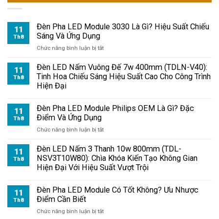
Đèn Pha LED Module 3030 Là Gì? Hiệu Suất Chiếu
11
Sáng Và Ứng Dụng
Th8
ở
Chức năng bình luận bị tắt
Đèn
Pha
Đèn LED Nấm Vuông Đế 7w 400mm (TDLN-V40):
11
LED
Tinh Hoa Chiếu Sáng Hiệu Suất Cao Cho Công Trình
Th8
Module
Hiện Đại
3030
Là
Đèn Pha LED Module Philips OEM Là Gì? Đặc
Gì?
11
Điểm Và Ứng Dụng
Hiệu
Th8
Suất
ở
Chức năng bình luận bị tắt
Chiếu
Đèn
Sáng
Pha
Đèn LED Nấm 3 Thanh 10w 800mm (TDL-
11
Và
LED
NSV3T10W80): Chìa Khóa Kiến Tạo Không Gian
Th8
Ứng
Module
Hiện Đại Với Hiệu Suất Vượt Trội
Dụng
Philips
OEM
Đèn Pha LED Module Có Tốt Không? Ưu Nhược
Là
11
Điểm Cần Biết
Gì?
Th8
Đặc
ở
Chức năng bình luận bị tắt
Điểm