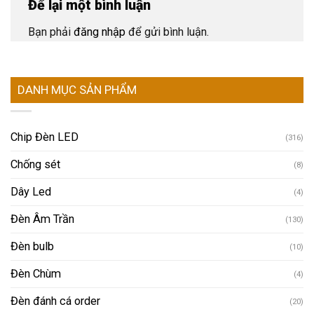
Để lại một bình luận
Bạn phải
đăng nhập
để gửi bình luận.
DANH MỤC SẢN PHẨM
Chip Đèn LED
(316)
Chống sét
(8)
Dây Led
(4)
Đèn Âm Trần
(130)
Đèn bulb
(10)
Đèn Chùm
(4)
Đèn đánh cá order
(20)