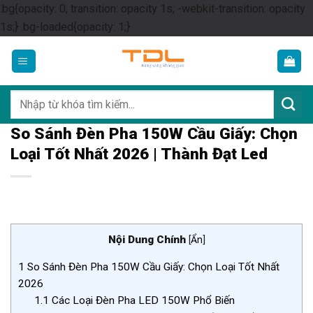
.bg{opacity: 0; transition: opacity 1s; -webkit-transition: opacity
Skip
1s;} .bg-loaded{opacity: 1;}
to
content
Tìm
kiếm:
So Sánh Đèn Pha 150W Cầu Giấy: Chọn
Loại Tốt Nhất 2026 | Thành Đạt Led
Nội Dung Chính
[
Ẩn
]
1
So Sánh Đèn Pha 150W Cầu Giấy: Chọn Loại Tốt Nhất
2026
1.1
Các Loại Đèn Pha LED 150W Phổ Biến