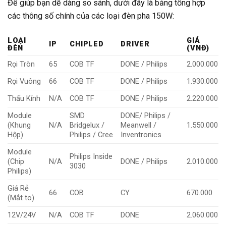
Để giúp bạn dễ dàng so sánh, dưới đây là bảng tổng hợp
các thông số chính của các loại đèn pha 150W:
LOẠI
GIÁ
IP
CHIPLED
DRIVER
ĐÈN
(VNĐ)
Rọi Tròn
65
COB TF
DONE / Philips
2.000.000
Rọi Vuông
66
COB TF
DONE / Philips
1.930.000
Thấu Kính
N/A
COB TF
DONE / Philips
2.220.000
Module
SMD
DONE/ Philips /
(Khung
N/A
Bridgelux /
Meanwell /
1.550.000
Hộp)
Philips / Cree
Inventronics
Module
Philips Inside
(Chip
N/A
DONE / Philips
2.010.000
3030
Philips)
Giá Rẻ
66
COB
CY
670.000
(Mắt to)
12V/24V
N/A
COB TF
DONE
2.060.000