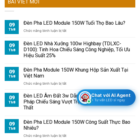
BÀI VIẾT MỚI
Đèn Pha LED Module 150W Tuổi Thọ Bao Lâu?
09
Th8
ở
Chức năng bình luận bị tắt
Đèn
Pha
Đèn LED Nhà Xưởng 100w Highbay (TDLXC-
09
LED
D100): Tinh Hoa Chiếu Sáng Công Nghiệp, Tối Ưu
Th8
Module
Hiệu Suất 25%
150W
Tuổi
Đèn Pha Module 150W Khung Hộp Sản Xuất Tại
Thọ
09
Việt Nam
Bao
Th8
Lâu?
ở
Chức năng bình luận bị tắt
Đèn
Pha
Chat với AI Agent
Đèn LED Âm Đất 3w Dẫn Lỗi (TDL-ADDL3): Giải
09
Module
⚡ Tư vấn LED sỉ ngay
Pháp Chiếu Sáng Vượt Trội Cho Không Gian Ngoại
Th8
150W
Thất
Khung
Hộp
Đèn Pha LED Module 150W Công Suất Thực Bao
Sản
09
Nhiêu?
Xuất
Th8
Tại
ở
Chức năng bình luận bị tắt
Việt