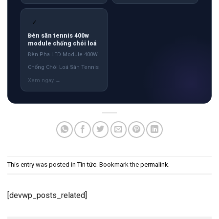
✓
Đèn sân tennis 400w
module chống chói loá
Đèn Pha LED Module 400W
Chống Chói Loá Sân Tennis
This entry was posted in
Tin tức
. Bookmark the
permalink
.
[devwp_posts_related]