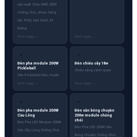
sản xuất. Chip SMD 2835
chống chói, driver hãng
lớn, IP65, bảo hành 24
tháng.
✓
✓
Đèn pha module 200W
Đèn chiếu cây 18w
Pickleball
Chiếu sáng cảnh quan
Sân Pickleball tiêu chuẩn
✓
✓
Đèn pha module 200W
Đèn sân bóng chuyền
Cầu Lông
200w module chống
chói
Đèn Pha LED Module 200W
Đèn Pha LED 200W Sân
Sân Cầu Lông Chống Chói
Bóng Chuyền Chống Chói