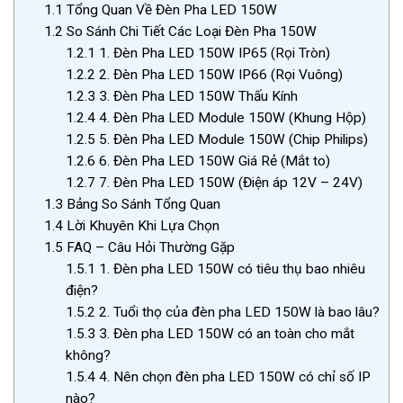
1.1
Tổng Quan Về Đèn Pha LED 150W
1.2
So Sánh Chi Tiết Các Loại Đèn Pha 150W
1.2.1
1. Đèn Pha LED 150W IP65 (Rọi Tròn)
1.2.2
2. Đèn Pha LED 150W IP66 (Rọi Vuông)
1.2.3
3. Đèn Pha LED 150W Thấu Kính
1.2.4
4. Đèn Pha LED Module 150W (Khung Hộp)
1.2.5
5. Đèn Pha LED Module 150W (Chip Philips)
1.2.6
6. Đèn Pha LED 150W Giá Rẻ (Mắt to)
1.2.7
7. Đèn Pha LED 150W (Điện áp 12V – 24V)
1.3
Bảng So Sánh Tổng Quan
1.4
Lời Khuyên Khi Lựa Chọn
1.5
FAQ – Câu Hỏi Thường Gặp
1.5.1
1. Đèn pha LED 150W có tiêu thụ bao nhiêu
điện?
1.5.2
2. Tuổi thọ của đèn pha LED 150W là bao lâu?
1.5.3
3. Đèn pha LED 150W có an toàn cho mắt
không?
1.5.4
4. Nên chọn đèn pha LED 150W có chỉ số IP
nào?