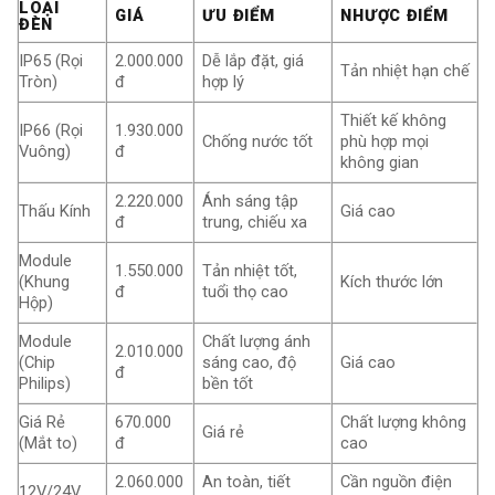
LOẠI
GIÁ
ƯU ĐIỂM
NHƯỢC ĐIỂM
ĐÈN
IP65 (Rọi
2.000.000
Dễ lắp đặt, giá
Tản nhiệt hạn chế
Tròn)
đ
hợp lý
Thiết kế không
IP66 (Rọi
1.930.000
Chống nước tốt
phù hợp mọi
Vuông)
đ
không gian
2.220.000
Ánh sáng tập
Thấu Kính
Giá cao
đ
trung, chiếu xa
Module
1.550.000
Tản nhiệt tốt,
(Khung
Kích thước lớn
đ
tuổi thọ cao
Hộp)
Module
Chất lượng ánh
2.010.000
(Chip
sáng cao, độ
Giá cao
đ
Philips)
bền tốt
Giá Rẻ
670.000
Chất lượng không
Giá rẻ
(Mắt to)
đ
cao
2.060.000
An toàn, tiết
Cần nguồn điện
12V/24V