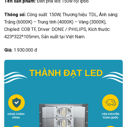
Tên sản phẩm:
Đèn pha led 150w rọi ip66
Thông số:
Công suất: 150W, Thương hiệu: TDL, Ánh sáng:
Trắng (6000K) – Trung tính (4000K) – Vàng (3000K),
Chipled: COB TF, Driver: DONE / PHILIPS, Kích thước:
423*322*105mm, Sản xuất tại Việt Nam.
Giá:
1.930.000 đ