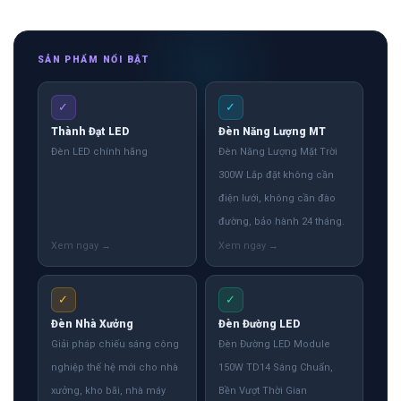
SẢN PHẨM NỔI BẬT
✓
✓
Thành Đạt LED
Đèn Năng Lượng MT
Đèn LED chính hãng
Đèn Năng Lượng Mặt Trời
300W Lắp đặt không cần
điện lưới, không cần đào
đường, bảo hành 24 tháng.
✓
✓
Đèn Nhà Xưởng
Đèn Đường LED
Giải pháp chiếu sáng công
Đèn Đường LED Module
nghiệp thế hệ mới cho nhà
150W TD14 Sáng Chuẩn,
xưởng, kho bãi, nhà máy
Bền Vượt Thời Gian