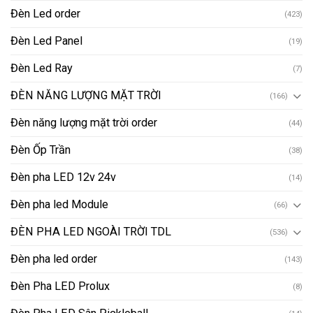
Đèn Led order
(423)
Đèn Led Panel
(19)
Đèn Led Ray
(7)
ĐÈN NĂNG LƯỢNG MẶT TRỜI
(166)
Đèn năng lượng mặt trời order
(44)
Đèn Ốp Trần
(38)
Đèn pha LED 12v 24v
(14)
Đèn pha led Module
(66)
ĐÈN PHA LED NGOÀI TRỜI TDL
(536)
Đèn pha led order
(143)
Đèn Pha LED Prolux
(8)