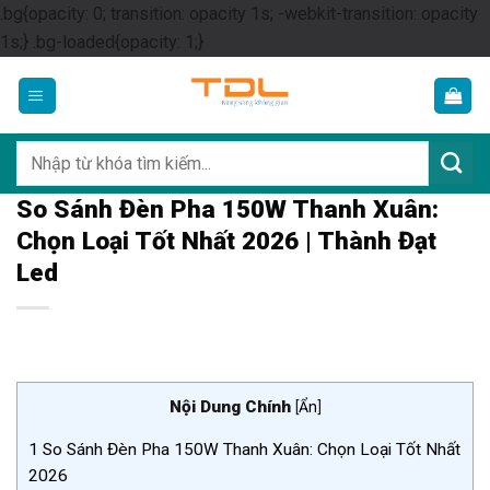
.bg{opacity: 0; transition: opacity 1s; -webkit-transition: opacity
Skip
1s;} .bg-loaded{opacity: 1;}
to
content
Tìm
kiếm:
So Sánh Đèn Pha 150W Thanh Xuân:
Chọn Loại Tốt Nhất 2026 | Thành Đạt
Led
Nội Dung Chính
[
Ẩn
]
1
So Sánh Đèn Pha 150W Thanh Xuân: Chọn Loại Tốt Nhất
2026