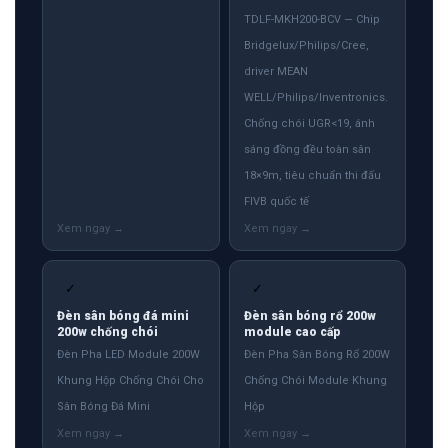
TDLF-MKH200-BCV — Chip
Bridgelux/Philips/Cree,
driver MEAN
WELL/Philips/Inventronics.
Chống chói UGR<19, ánh
sáng đồng đều toàn sân
18×9m, tiêu chuẩn thi đấu
FIVB quốc tế
✓
✓
Đèn sân bóng đá mini
Đèn sân bóng rổ 200w
200w chống chói
module cao cấp
Đèn Pha LED Module 200W
Đèn Pha Sân Bóng Rổ 200W
Khung Hộp Chống Chói Cho
Chống Chói Module Khung
Sân Bóng Đá Mini
Hộp