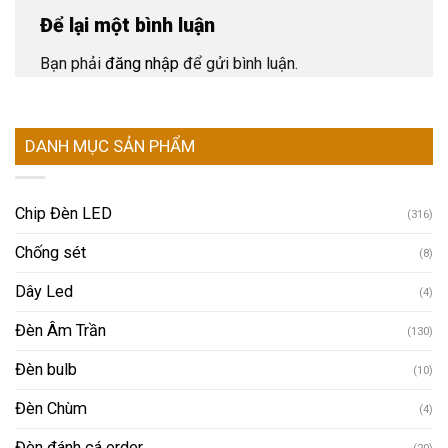
Để lại một bình luận
Bạn phải
đăng nhập
để gửi bình luận.
DANH MỤC SẢN PHẨM
Chip Đèn LED
(316)
Chống sét
(8)
Dây Led
(4)
Đèn Âm Trần
(130)
Đèn bulb
(10)
Đèn Chùm
(4)
Đèn đánh cá order