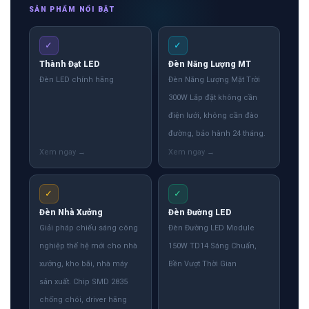
SẢN PHẨM NỔI BẬT
✓
✓
Thành Đạt LED
Đèn Năng Lượng MT
Đèn LED chính hãng
Đèn Năng Lượng Mặt Trời
300W Lắp đặt không cần
điện lưới, không cần đào
đường, bảo hành 24 tháng.
✓
✓
Đèn Nhà Xưởng
Đèn Đường LED
Giải pháp chiếu sáng công
Đèn Đường LED Module
nghiệp thế hệ mới cho nhà
150W TD14 Sáng Chuẩn,
xưởng, kho bãi, nhà máy
Bền Vượt Thời Gian
sản xuất. Chip SMD 2835
chống chói, driver hãng