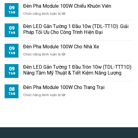
Đèn Pha Module 100W Chiếu Khuôn Viên
09
Th8
ở
Chức năng bình luận bị tắt
Đèn
Pha
Đèn LED Gắn Tường 1 Đầu 10w (TDL-TT1D): Giải
09
Module
Pháp Tối Ưu Cho Công Trình Hiện Đại
Th8
100W
Chiếu
Đèn Pha Module 100W Cho Nhà Xe
Khuôn
09
Viên
Th8
ở
Chức năng bình luận bị tắt
Đèn
Pha
Đèn LED Gắn Tường 1 Đầu Tròn 10w (TDL-TTT1D):
09
Module
Nâng Tầm Mỹ Thuật & Tiết Kiệm Năng Lượng
Th8
100W
Cho
Đèn Pha Module 100W Cho Trang Trại
Nhà
08
Xe
Th8
ở
Chức năng bình luận bị tắt
Đèn
Pha
Module
100W
Cho
Trang
Trại