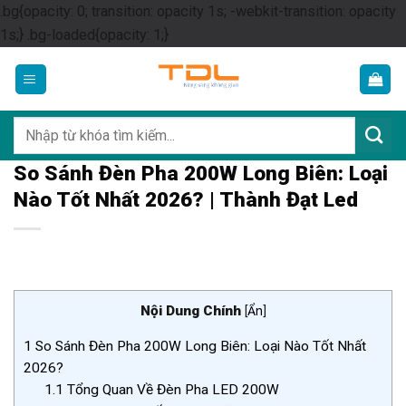
.bg{opacity: 0; transition: opacity 1s; -webkit-transition: opacity
Skip
1s;} .bg-loaded{opacity: 1;}
to
content
Tìm
kiếm:
So Sánh Đèn Pha 200W Long Biên: Loại
Nào Tốt Nhất 2026? | Thành Đạt Led
Nội Dung Chính
[
Ẩn
]
1
So Sánh Đèn Pha 200W Long Biên: Loại Nào Tốt Nhất
2026?
1.1
Tổng Quan Về Đèn Pha LED 200W