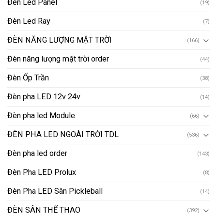
Đèn Led Panel
(19)
Đèn Led Ray
(7)
ĐÈN NĂNG LƯỢNG MẶT TRỜI
(166)
Đèn năng lượng mặt trời order
(44)
Đèn Ốp Trần
(38)
Đèn pha LED 12v 24v
(14)
Đèn pha led Module
(66)
ĐÈN PHA LED NGOÀI TRỜI TDL
(536)
Đèn pha led order
(143)
Đèn Pha LED Prolux
(8)
Đèn Pha LED Sân Pickleball
(14)
ĐÈN SÂN THỂ THAO
(392)