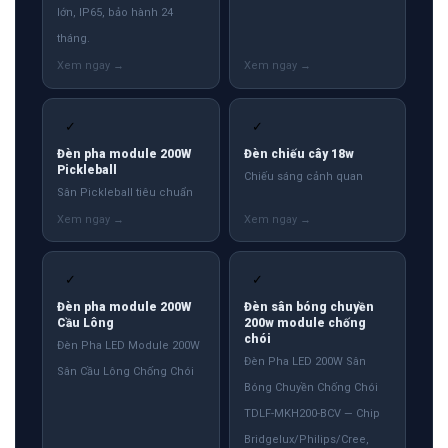
lớn, IP65, bảo hành 24
tháng.
✓
✓
Đèn pha module 200W
Đèn chiếu cây 18w
Pickleball
Chiếu sáng cảnh quan
Sân Pickleball tiêu chuẩn
✓
✓
Đèn pha module 200W
Đèn sân bóng chuyền
Cầu Lông
200w module chống
chói
Đèn Pha LED Module 200W
Đèn Pha LED 200W Sân
Sân Cầu Lông Chống Chói
Bóng Chuyền Chống Chói
TDLF-MKH200-BCV — Chip
Bridgelux/Philips/Cree,