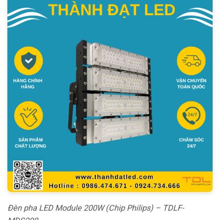
Đèn pha LED Module 200W (Chip Philips) – TDLF-