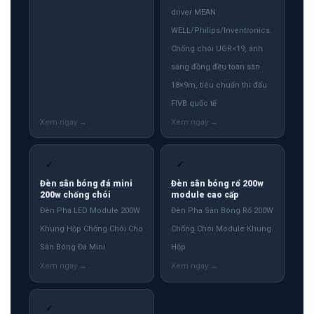
driver MEAN
WELL/Philips/Inventronics.
Chống chói UGR<19, ánh
sáng đồng đều toàn sân
18×9m, tiêu chuẩn thi đấu
FIVB quốc tế
✓
✓
Đèn sân bóng đá mini
Đèn sân bóng rổ 200w
200w chống chói
module cao cấp
Đèn Pha LED Module 200W
Đèn Pha Sân Bóng Rổ 200W
Khung Hộp Chống Chói Cho
Chống Chói Module Khung
Sân Bóng Đá Mini
Hộp
✓