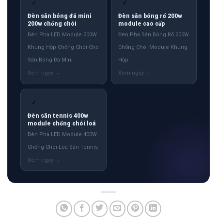
✓
✓
Đèn sân bóng đá mini
Đèn sân bóng rổ 200w
200w chống chói
module cao cấp
Đèn Pha LED Module 200W
Đèn Pha Sân Bóng Rổ 200W
Khung Hộp Chống Chói Cho
Chống Chói Module Khung
Sân Bóng Đá Mini
Hộp
✓
Đèn sân tennis 400w
module chống chói loá
Đèn Pha LED Module 400W
Chống Chói Loá Sân Tennis