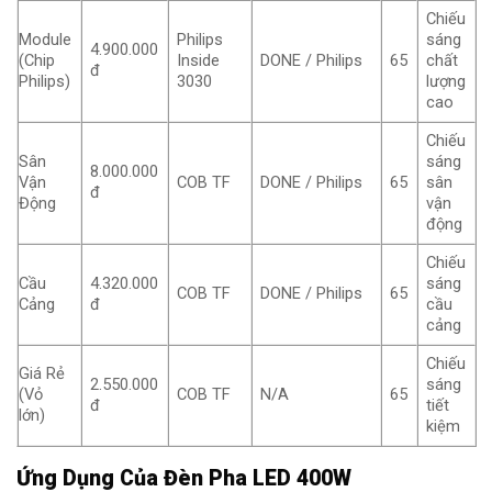
Chiếu
Module
Philips
sáng
4.900.000
(Chip
Inside
DONE / Philips
65
chất
đ
Philips)
3030
lượng
cao
Chiếu
Sân
sáng
8.000.000
Vận
COB TF
DONE / Philips
65
sân
đ
Động
vận
động
Chiếu
Cầu
4.320.000
sáng
COB TF
DONE / Philips
65
Cảng
đ
cầu
cảng
Chiếu
Giá Rẻ
2.550.000
sáng
(Vỏ
COB TF
N/A
65
đ
tiết
lớn)
kiệm
Ứng Dụng Của Đèn Pha LED 400W