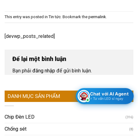
This entry was posted in
Tin tức
. Bookmark the
permalink
.
[devwp_posts_related]
Để lại một bình luận
Bạn phải
đăng nhập
để gửi bình luận.
Chat với AI Agent
DANH MỤC SẢN PHẨM
⚡ Tư vấn LED sỉ ngay
Chip Đèn LED
(316)
Chống sét
(8)