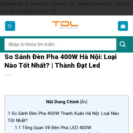
.bg{opacity: 0; transition: opacity 1s; -webkit-transition: opacity
Skip
1s;} .bg-loaded{opacity: 1;}
to
content
Tìm
kiếm:
So Sánh Đèn Pha 400W Hà Nội: Loại
Nào Tốt Nhất? | Thành Đạt Led
Nội Dung Chính
[
Ẩn
]
1
So Sánh Đèn Pha 400W Thanh Xuân Hà Nội: Loại Nào
Tốt Nhất?
1.1
Tổng Quan Về Đèn Pha LED 400W