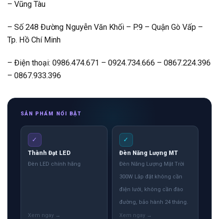
– Vũng Tàu
– Số 248 Đường Nguyễn Văn Khối – P.9 – Quận Gò Vấp –
Tp. Hồ Chí Minh
– Điện thoại: 0986.474.671 – 0924.734.666 – 0867.224.396
– 0867.933.396
SẢN PHẨM NỔI BẬT
✓
✓
Thành Đạt LED
Đèn Năng Lượng MT
Đèn LED chính hãng
Đèn Năng Lượng Mặt Trời
300W Lắp đặt không cần
điện lưới, không cần đào
đường, bảo hành 24 tháng.