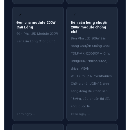
✓
✓
Đèn pha module 200W
Đèn sân bóng chuyền
Cầu Lông
200w module chống
chói
Đèn Pha LED Module 200W
Đèn Pha LED 200W Sân
Sân Cầu Lông Chống Chói
Bóng Chuyền Chống Chói
TDLF-MKH200-BCV — Chip
Bridgelux/Philips/Cree,
driver MEAN
WELL/Philips/Inventronics.
Chống chói UGR<19, ánh
sáng đồng đều toàn sân
18×9m, tiêu chuẩn thi đấu
FIVB quốc tế