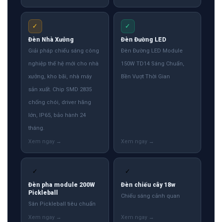
✓
✓
Đèn Nhà Xưởng
Đèn Đường LED
Giải pháp chiếu sáng công
Đèn Đường LED Module
nghiệp thế hệ mới cho nhà
150W TD14 Sáng Chuẩn,
xưởng, kho bãi, nhà máy
Bền Vượt Thời Gian
sản xuất. Chip SMD 2835
chống chói, driver hãng
lớn, IP65, bảo hành 24
tháng.
✓
✓
Đèn pha module 200W
Đèn chiếu cây 18w
Pickleball
Chiếu sáng cảnh quan
Sân Pickleball tiêu chuẩn