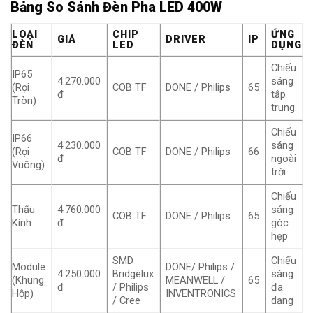
Bảng So Sánh Đèn Pha LED 400W
LOẠI
CHIP
ỨNG
GIÁ
DRIVER
IP
ĐÈN
LED
DỤNG
Chiếu
IP65
4.270.000
sáng
(Rọi
COB TF
DONE / Philips
65
đ
tập
Tròn)
trung
Chiếu
IP66
4.230.000
sáng
(Rọi
COB TF
DONE / Philips
66
đ
ngoài
Vuông)
trời
Chiếu
Thấu
4.760.000
sáng
COB TF
DONE / Philips
65
Kính
đ
góc
hẹp
SMD
Chiếu
Module
DONE/ Philips /
4.250.000
Bridgelux
sáng
(Khung
MEANWELL /
65
đ
/ Philips
đa
Hộp)
INVENTRONICS
/ Cree
dạng