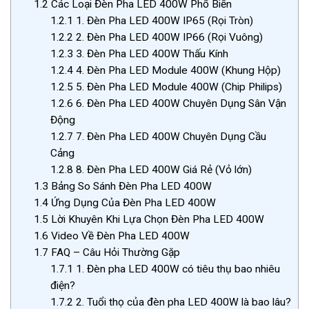
1.2
Các Loại Đèn Pha LED 400W Phổ Biến
1.2.1
1. Đèn Pha LED 400W IP65 (Rọi Tròn)
1.2.2
2. Đèn Pha LED 400W IP66 (Rọi Vuông)
1.2.3
3. Đèn Pha LED 400W Thấu Kính
1.2.4
4. Đèn Pha LED Module 400W (Khung Hộp)
1.2.5
5. Đèn Pha LED Module 400W (Chip Philips)
1.2.6
6. Đèn Pha LED 400W Chuyên Dụng Sân Vận
Động
1.2.7
7. Đèn Pha LED 400W Chuyên Dụng Cầu
Cảng
1.2.8
8. Đèn Pha LED 400W Giá Rẻ (Vỏ lớn)
1.3
Bảng So Sánh Đèn Pha LED 400W
1.4
Ứng Dụng Của Đèn Pha LED 400W
1.5
Lời Khuyên Khi Lựa Chọn Đèn Pha LED 400W
1.6
Video Về Đèn Pha LED 400W
1.7
FAQ – Câu Hỏi Thường Gặp
1.7.1
1. Đèn pha LED 400W có tiêu thụ bao nhiêu
điện?
1.7.2
2. Tuổi thọ của đèn pha LED 400W là bao lâu?