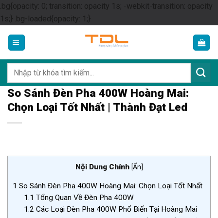
.bg{opacity: 0; transition: opacity 1s; -webkit-transition: opacity
Skip
1s;} .bg-loaded{opacity: 1;}
to
content
Tìm
kiếm:
So Sánh Đèn Pha 400W Hoàng Mai:
Chọn Loại Tốt Nhất | Thành Đạt Led
Nội Dung Chính
[
Ẩn
]
1
So Sánh Đèn Pha 400W Hoàng Mai: Chọn Loại Tốt Nhất
1.1
Tổng Quan Về Đèn Pha 400W
1.2
Các Loại Đèn Pha 400W Phổ Biến Tại Hoàng Mai