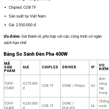
Chipled: COB TF
Sản xuất tại Việt Nam
Giá: 2.550.000 đ
Ưu điểm:
Giá thành rẻ, phù hợp với các công trình có ngân
sách hạn chế.
Bảng So Sánh Đèn Pha 400W
MÃ
ƯU
SẢN
GIÁ
CHIPLED
DRIVER
IP
ĐIỂM
PHẨM
Ánh
TDFR-
4.270.000
sáng
COB TF
DONE / Philips
65
C5400
đ
tập
trung
Chốn
TDFR-
4.230.000
DONE /
COB TF
66
nước
C6400
đ
PHILIPS