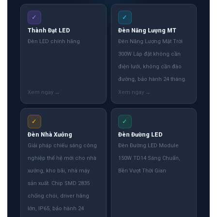
✓
✓
Thành Đạt LED
Đèn Năng Lượng MT
Đèn LED chính hãng
Đèn Năng Lượng Mặt Trời
300W Lắp đặt không cần
điện lưới, không cần đào
đường, bảo hành 24 tháng.
✓
✓
Đèn Nhà Xưởng
Đèn Đường LED
Giải pháp chiếu sáng công
Đèn Đường LED Module
nghiệp thế hệ mới cho nhà
150W TD14 Sáng Chuẩn,
xưởng, kho bãi, nhà máy
Bền Vượt Thời Gian
sản xuất. Chip SMD 2835
chống chói, driver hãng
lớn, IP65, bảo hành 24