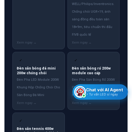
WELL/Philips/Inventronics.
Chống chói UGR<19, ánh
sáng đồng đều toàn sân
18×9m, tiêu chuẩn thi đấu
FIVB quốc tế
✓
✓
Đèn sân bóng đá mini
Đèn sân bóng rổ 200w
200w chống chói
module cao cấp
Đèn Pha LED Module 200W
Đèn Pha Sân Bóng Rổ 200W
Khung Hộp Chống Chói Cho
Chống Chói Module Khung
Chat với AI Agent
⚡ Tư vấn LED sỉ ngay
Sân Bóng Đá Mini
Hộp
✓
Đèn sân tennis 400w