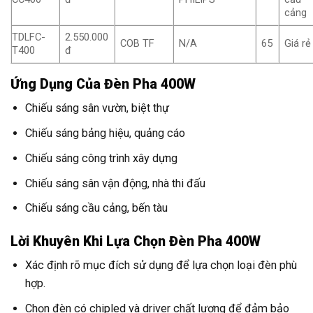
cảng
TDLFC-
2.550.000
COB TF
N/A
65
Giá rẻ
T400
đ
Ứng Dụng Của Đèn Pha 400W
Chiếu sáng sân vườn, biệt thự
Chiếu sáng bảng hiệu, quảng cáo
Chiếu sáng công trình xây dựng
Chiếu sáng sân vận động, nhà thi đấu
Chiếu sáng cầu cảng, bến tàu
Lời Khuyên Khi Lựa Chọn Đèn Pha 400W
Xác định rõ mục đích sử dụng để lựa chọn loại đèn phù
hợp.
Chọn đèn có chipled và driver chất lượng để đảm bảo