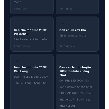
tháng.
✓
✓
Đèn pha module 200W
Đèn chiếu cây 18w
Pickleball
Chiếu sáng cảnh quan
Sân Pickleball tiêu chuẩn
✓
✓
Đèn pha module 200W
Đèn sân bóng chuyền
Cầu Lông
200w module chống
chói
Đèn Pha LED Module 200W
Đèn Pha LED 200W Sân
Sân Cầu Lông Chống Chói
Bóng Chuyền Chống Chói
TDLF-MKH200-BCV — Chip
Bridgelux/Philips/Cree,
driver MEAN