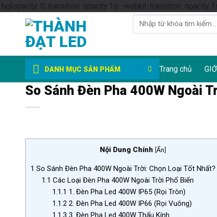
.bg{opacity: 0; transition: opacity 1s; -webkit-transition: opacity 1
Tìm
kiếm:
Trang chủ
GIỚ
DANH MỤC SẢN PHẨM
So Sánh Đèn Pha 400W Ngoài Trờ
Nội Dung Chính
[
Ẩn
]
1
So Sánh Đèn Pha 400W Ngoài Trời: Chọn Loại Tốt Nhất?
1.1
Các Loại Đèn Pha 400W Ngoài Trời Phổ Biến
1.1.1
1. Đèn Pha Led 400W IP65 (Rọi Tròn)
1.1.2
2. Đèn Pha Led 400W IP66 (Rọi Vuông)
1.1.3
3. Đèn Pha Led 400W Thấu Kính