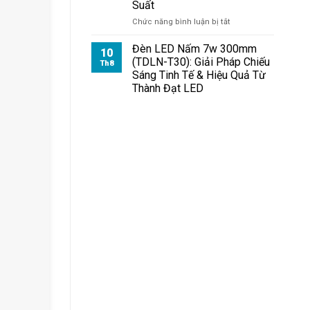
Suất
LED
ở
Chức năng bình luận bị tắt
Đèn
Pha
Đèn LED Nấm 7w 300mm
10
Module
(TDLN-T30): Giải Pháp Chiếu
Th8
100W:
Sáng Tinh Tế & Hiệu Quả Từ
Chiếu
Thành Đạt LED
Xa
Bao
Nhiêu
Mét?
Giải
Mã
Khoảng
Cách
&
Hiệu
Suất