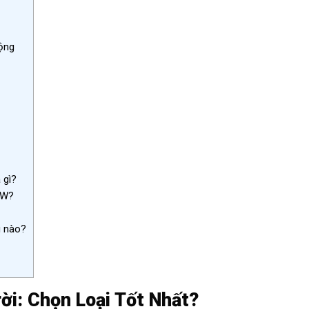
ộng
 gì?
0W?
g nào?
i: Chọn Loại Tốt Nhất?