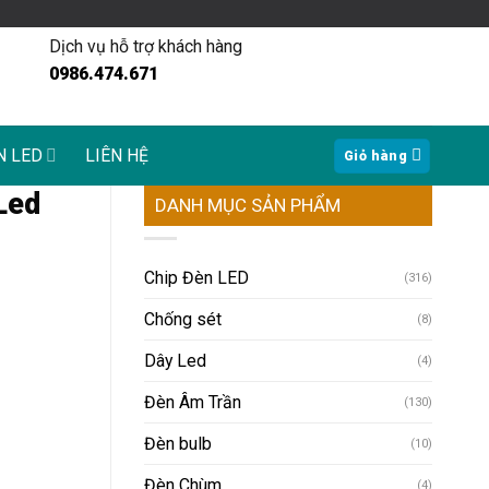
Dịch vụ hỗ trợ khách hàng
0986.474.671
N LED
LIÊN HỆ
Giỏ hàng
Led
DANH MỤC SẢN PHẨM
Chip Đèn LED
(316)
Chống sét
(8)
Dây Led
(4)
Đèn Âm Trần
(130)
Đèn bulb
(10)
Đèn Chùm
(4)