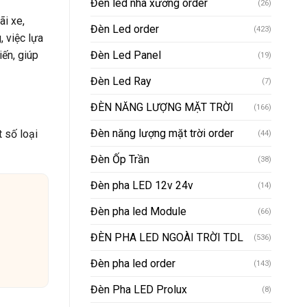
Đèn led nhà xưởng order
(26)
ãi xe,
Đèn Led order
(423)
, việc lựa
ến, giúp
Đèn Led Panel
(19)
Đèn Led Ray
(7)
ĐÈN NĂNG LƯỢNG MẶT TRỜI
(166)
Đèn năng lượng mặt trời order
 số loại
(44)
Đèn Ốp Trần
(38)
Đèn pha LED 12v 24v
(14)
Đèn pha led Module
(66)
ĐÈN PHA LED NGOÀI TRỜI TDL
(536)
Đèn pha led order
(143)
Đèn Pha LED Prolux
(8)