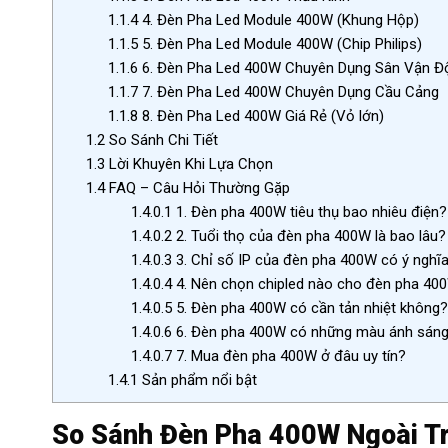
1.1.4
4. Đèn Pha Led Module 400W (Khung Hộp)
1.1.5
5. Đèn Pha Led Module 400W (Chip Philips)
1.1.6
6. Đèn Pha Led 400W Chuyên Dụng Sân Vận Đ
1.1.7
7. Đèn Pha Led 400W Chuyên Dụng Cầu Cảng
1.1.8
8. Đèn Pha Led 400W Giá Rẻ (Vỏ lớn)
1.2
So Sánh Chi Tiết
1.3
Lời Khuyên Khi Lựa Chọn
1.4
FAQ – Câu Hỏi Thường Gặp
1.4.0.1
1. Đèn pha 400W tiêu thụ bao nhiêu điện?
1.4.0.2
2. Tuổi thọ của đèn pha 400W là bao lâu?
1.4.0.3
3. Chỉ số IP của đèn pha 400W có ý nghĩa
1.4.0.4
4. Nên chọn chipled nào cho đèn pha 40
1.4.0.5
5. Đèn pha 400W có cần tản nhiệt không?
1.4.0.6
6. Đèn pha 400W có những màu ánh sán
1.4.0.7
7. Mua đèn pha 400W ở đâu uy tín?
1.4.1
Sản phẩm nổi bật
So Sánh Đèn Pha 400W Ngoài Trờ