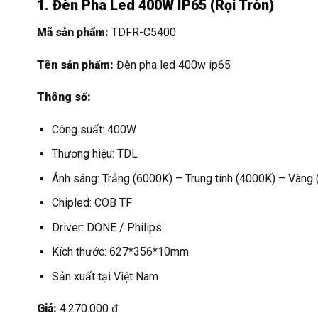
1. Đèn Pha Led 400W IP65 (Rọi Tròn)
Mã sản phẩm:
TDFR-C5400
Tên sản phẩm:
Đèn pha led 400w ip65
Thông số:
Công suất: 400W
Thương hiệu: TDL
Ánh sáng: Trắng (6000K) – Trung tính (4000K) – Vàng
Chipled: COB TF
Driver: DONE / Philips
Kích thước: 627*356*10mm
Sản xuất tại Việt Nam
Giá:
4.270.000 đ