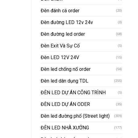
Đèn đánh cá order
(20)
Đèn đường LED 12v 24v
(0)
Đèn đường led order
(68)
Đèn Exit Và Sự Cố
(5)
Đèn LED 12V 24V
(15)
Đèn led chống nổ order
(54)
Đèn led dân dụng TDL
(255)
ĐÈN LED DỰ ÁN CÔNG TRÌNH
(5)
ĐÈN LED DỰ ÁN ODER
(35)
Đèn led đường phố (Street light)
(309)
ĐÈN LED NHÀ XƯỞNG
(177)