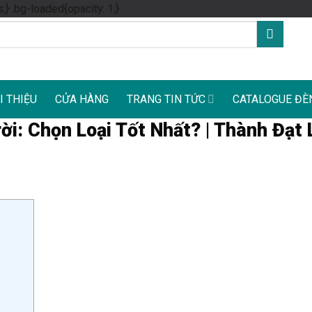
Skip
s;} .bg-loaded{opacity: 1;}
to
content
I THIỆU
CỬA HÀNG
TRANG TIN TỨC
CATALOGUE ĐÈ
i: Chọn Loại Tốt Nhất? | Thành Đạt 