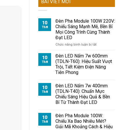
BÀI VIẾT MỚI
Đèn Pha Module 100W 220V:
10
Chiếu Sáng Mạnh Mẽ, Bền Bỉ
Th8
Mọi Công Trình Cùng Thành
Đạt LED
ở
Chức năng bình luận bị tắt
Đèn
Pha
Đèn LED Nấm 7w 600mm
10
Module
(TDLN-T60): Hiệu Suất Vượt
Th8
100W
Trội, Tiết Kiệm Điện Năng
220V:
Tiên Phong
Chiếu
Sáng
Mạnh
Đèn LED Nấm 7w 400mm
10
Mẽ,
(TDLN-T40): Chuẩn Mực
Th8
Bền
Chiếu Sáng Hiệu Quả & Bền
Bỉ
Bỉ Từ Thành Đạt LED
Mọi
Công
Trình
Đèn Pha Module 100W:
10
Cùng
Chiếu Xa Bao Nhiêu Mét?
Th8
Thành
Giải Mã Khoảng Cách & Hiệu
Đạt