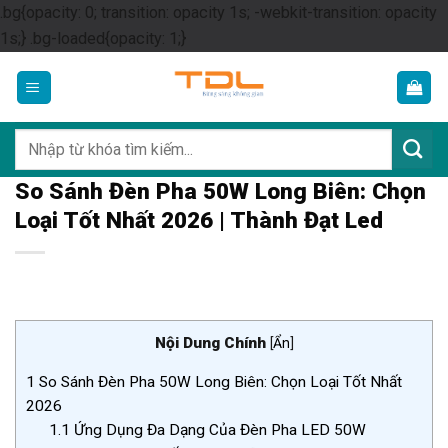
.bg{opacity: 0; transition: opacity 1s; -webkit-transition: opacity
Skip
1s;} .bg-loaded{opacity: 1;}
to
content
Tìm
kiếm:
So Sánh Đèn Pha 50W Long Biên: Chọn
Loại Tốt Nhất 2026 | Thành Đạt Led
Nội Dung Chính
[
Ẩn
]
1
So Sánh Đèn Pha 50W Long Biên: Chọn Loại Tốt Nhất
2026
1.1
Ứng Dụng Đa Dạng Của Đèn Pha LED 50W