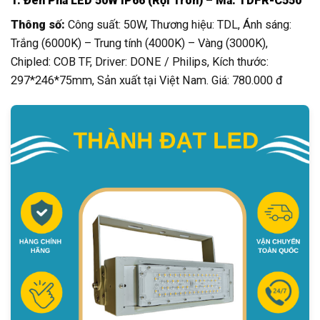
1. Đèn Pha LED 50W IP66 (Rọi Tròn) – Mã: TDFR-C550
Thông số:
Công suất: 50W, Thương hiệu: TDL, Ánh sáng:
Trắng (6000K) – Trung tính (4000K) – Vàng (3000K),
Chipled: COB TF, Driver: DONE / Philips, Kích thước:
297*246*75mm, Sản xuất tại Việt Nam. Giá: 780.000 đ