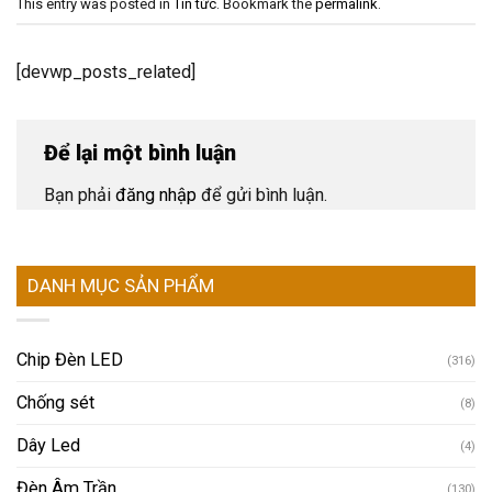
This entry was posted in
Tin tức
. Bookmark the
permalink
.
[devwp_posts_related]
Để lại một bình luận
Bạn phải
đăng nhập
để gửi bình luận.
DANH MỤC SẢN PHẨM
Chip Đèn LED
(316)
Chống sét
(8)
Dây Led
(4)
Đèn Âm Trần
(130)