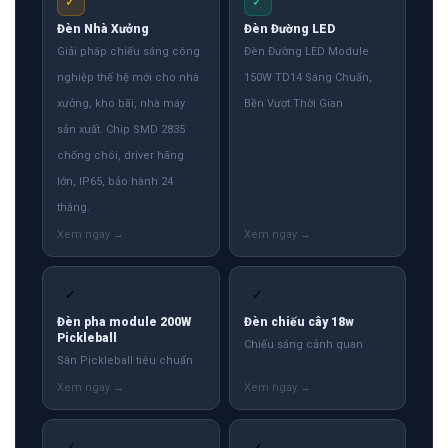
✓
✓
Đèn Nhà Xưởng
Đèn Đường LED
Giải pháp chiếu sáng công
Đèn Đường LED Module
nghiệp thế hệ mới cho nhà
150W TD14 Sáng Chuẩn,
xưởng, kho bãi, nhà máy
Bền Vượt Thời Gian
sản xuất. Chip SMD 2835
chống chói, driver hãng
lớn, IP65, bảo hành 24
tháng.
✓
✓
Đèn pha module 200W
Đèn chiếu cây 18w
Pickleball
Chiếu sáng cảnh quan
Sân Pickleball tiêu chuẩn
✓
✓