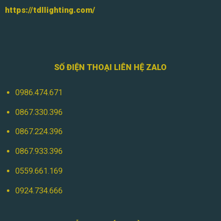
https://tdllighting.com/
SỐ ĐIỆN THOẠI LIÊN HỆ ZALO
0986.474.671
0867.330.396
0867.224.396
0867.933.396
0559.661.169
0924.734.666