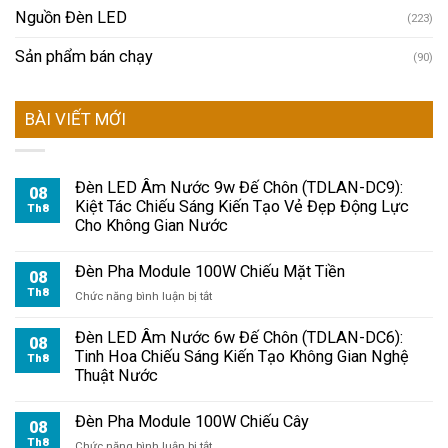
Nguồn Đèn LED
(223)
Sản phẩm bán chạy
(90)
BÀI VIẾT MỚI
Đèn LED Âm Nước 9w Đế Chôn (TDLAN-DC9):
08
Kiệt Tác Chiếu Sáng Kiến Tạo Vẻ Đẹp Động Lực
Th8
Cho Không Gian Nước
Đèn Pha Module 100W Chiếu Mặt Tiền
08
Th8
ở
Chức năng bình luận bị tắt
Đèn
Pha
Đèn LED Âm Nước 6w Đế Chôn (TDLAN-DC6):
08
Module
Tinh Hoa Chiếu Sáng Kiến Tạo Không Gian Nghệ
Th8
100W
Thuật Nước
Chiếu
Mặt
Đèn Pha Module 100W Chiếu Cây
Tiền
08
Th8
ở
Chức năng bình luận bị tắt