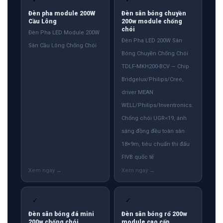
Đèn pha module 200W
Đèn sân bóng chuyền
Cầu Lông
200w module chống
chói
Đèn Pha LED Module 200W
Đèn Pha LED 200W Sân
Sân Cầu Lông Chống Chói
Bóng Chuyền Chống Chói
TDLF-MKH200-BCV — Chip
Bridgelux/Philips/Cree,
driver MEAN
WELL/Philips/Inventronics.
Chống chói UGR<19, ánh
sáng đồng đều toàn sân
18×9m, tiêu chuẩn thi đấu
FIVB quốc tế
✓
✓
Đèn sân bóng đá mini
Đèn sân bóng rổ 200w
200w chống chói
module cao cấp