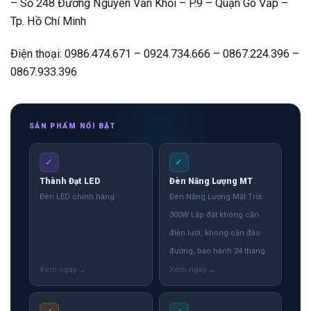
– Số 248 Đường Nguyễn Văn Khối – P.9 – Quận Gò Vấp –
Tp. Hồ Chí Minh
Điện thoại: 0986.474.671 – 0924.734.666 – 0867.224.396 –
0867.933.396
SẢN PHẨM NỔI BẬT
✓
✓
Thành Đạt LED
Đèn Năng Lượng MT
Đèn LED chính hãng
Đèn Năng Lượng Mặt Trời
300W Lắp đặt không cần
điện lưới, không cần đào
đường, bảo hành 24 tháng.