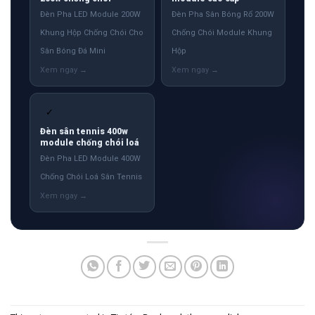
Đèn Pha LED Module 200W
Đèn Pha Sân Bóng Rổ 200W
Khung Hộp Chống Chói Cho
Chống Chói Module Khung
Sân Bóng Đá Mini
Hộp
✓
Đèn sân tennis 400w
module chống chói loá
Đèn Pha LED Module 400W
Chống Chói Loá Sân Tennis