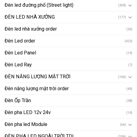
Đèn led đường phố (Street light)
(309)
ĐÈN LED NHÀ XƯỞNG
(177)
Đèn led nhà xưởng order
(26)
Đèn Led order
(423)
Đèn Led Panel
(19)
Đèn Led Ray
(7)
ĐÈN NĂNG LƯỢNG MẶT TRỜI
(166)
Đèn năng lượng mặt trời order
(44)
Đèn Ốp Trần
(38)
Đèn pha LED 12v 24v
(14)
Đèn pha led Module
(66)
ĐÈN PHA LED NGOÀI TRỜI TDL
(536)