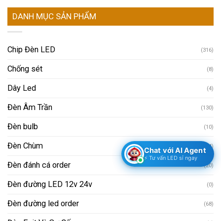
DANH MỤC SẢN PHẨM
Chip Đèn LED
(316)
Chống sét
(8)
Dây Led
(4)
Đèn Âm Trần
(130)
Đèn bulb
(10)
Đèn Chùm
(4)
Chat với AI Agent
⚡ Tư vấn LED sỉ ngay
Đèn đánh cá order
(20)
Đèn đường LED 12v 24v
(0)
Đèn đường led order
(68)