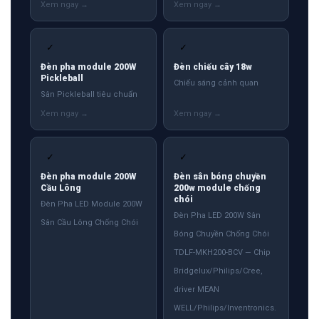
✓
✓
Đèn pha module 200W
Đèn chiếu cây 18w
Pickleball
Chiếu sáng cảnh quan
Sân Pickleball tiêu chuẩn
✓
✓
Đèn pha module 200W
Đèn sân bóng chuyền
Cầu Lông
200w module chống
chói
Đèn Pha LED Module 200W
Đèn Pha LED 200W Sân
Sân Cầu Lông Chống Chói
Bóng Chuyền Chống Chói
TDLF-MKH200-BCV — Chip
Bridgelux/Philips/Cree,
driver MEAN
WELL/Philips/Inventronics.