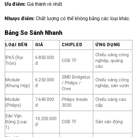
Ưu điểm:
Giá thành rẻ nhất.
Nhược điểm:
Chất lượng có thể không bằng các loại khác.
Bảng So Sánh Nhanh
LOẠI ĐÈN
GIÁ
CHIPLED
ỨNG DỤNG
Chiếu sáng công
IP65 (Rọi
6.850.000
COB TF
nghiệp, quảng
Tròn)
đ
cáo
SMD Bridgelux
Module
6.250.000
Chiếu sáng công
/ Philips /
(Khung Hộp)
đ
nghiệp, sân vườn
Cree
Module
7.640.000
Philips Inside
Chiếu sáng cao
(Philips)
đ
3030
cấp
Sân Vận
10.200.000
Động (Loại
COB TF
Sân vận động
đ
1)