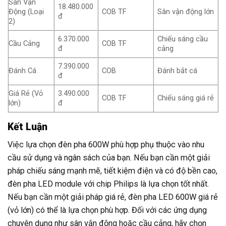
Sân Vận
18.480.000
Động (Loại
COB TF
Sân vận động lớn
đ
2)
6.370.000
Chiếu sáng cầu
Cầu Cảng
COB TF
đ
cảng
7.390.000
Đánh Cá
COB
Đánh bắt cá
đ
Giá Rẻ (Vỏ
3.490.000
COB TF
Chiếu sáng giá rẻ
lớn)
đ
Kết Luận
Việc lựa chọn đèn pha 600W phù hợp phụ thuộc vào nhu
cầu sử dụng và ngân sách của bạn. Nếu bạn cần một giải
pháp chiếu sáng mạnh mẽ, tiết kiệm điện và có độ bền cao,
đèn pha LED module với chip Philips là lựa chọn tốt nhất.
Nếu bạn cần một giải pháp giá rẻ, đèn pha LED 600W giá rẻ
(vỏ lớn) có thể là lựa chọn phù hợp. Đối với các ứng dụng
chuyên dụng như sân vận động hoặc cầu cảng, hãy chọn