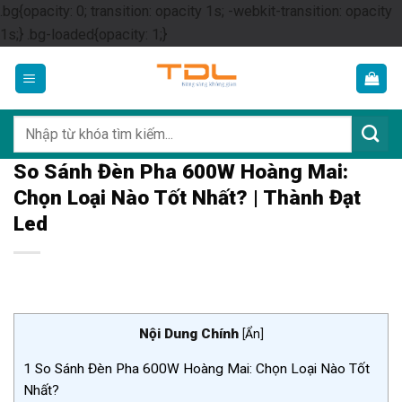
.bg{opacity: 0; transition: opacity 1s; -webkit-transition: opacity
Skip
1s;} .bg-loaded{opacity: 1;}
to
content
Tìm
kiếm:
So Sánh Đèn Pha 600W Hoàng Mai:
Chọn Loại Nào Tốt Nhất? | Thành Đạt
Led
Nội Dung Chính
[
Ẩn
]
1
So Sánh Đèn Pha 600W Hoàng Mai: Chọn Loại Nào Tốt
Nhất?