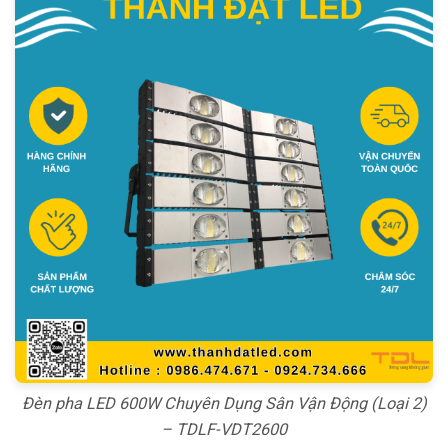
Đèn pha LED 600W Chuyên Dụng Sân Vận Động (Loại 2)
– TDLF-VDT2600