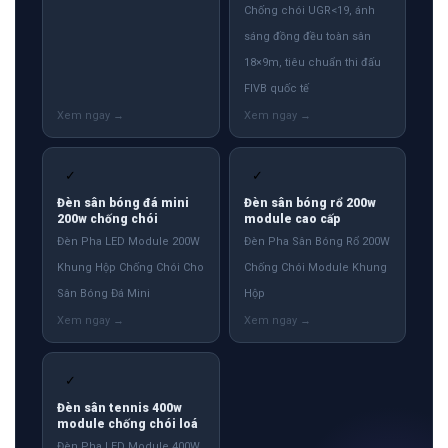
Chống chói UGR<19, ánh
sáng đồng đều toàn sân
18×9m, tiêu chuẩn thi đấu
FIVB quốc tế
✓
✓
Đèn sân bóng đá mini
Đèn sân bóng rổ 200w
200w chống chói
module cao cấp
Đèn Pha LED Module 200W
Đèn Pha Sân Bóng Rổ 200W
Khung Hộp Chống Chói Cho
Chống Chói Module Khung
Sân Bóng Đá Mini
Hộp
✓
Đèn sân tennis 400w
module chống chói loá
Đèn Pha LED Module 400W