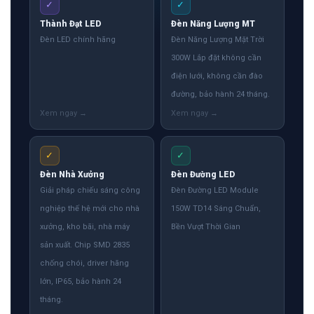
✓
✓
Thành Đạt LED
Đèn Năng Lượng MT
Đèn LED chính hãng
Đèn Năng Lượng Mặt Trời
300W Lắp đặt không cần
điện lưới, không cần đào
đường, bảo hành 24 tháng.
✓
✓
Đèn Nhà Xưởng
Đèn Đường LED
Giải pháp chiếu sáng công
Đèn Đường LED Module
nghiệp thế hệ mới cho nhà
150W TD14 Sáng Chuẩn,
xưởng, kho bãi, nhà máy
Bền Vượt Thời Gian
sản xuất. Chip SMD 2835
chống chói, driver hãng
lớn, IP65, bảo hành 24
tháng.