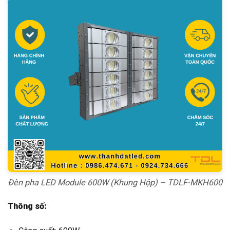
Đèn pha LED Module 600W (Khung Hộp) – TDLF-MKH600
Thông số: