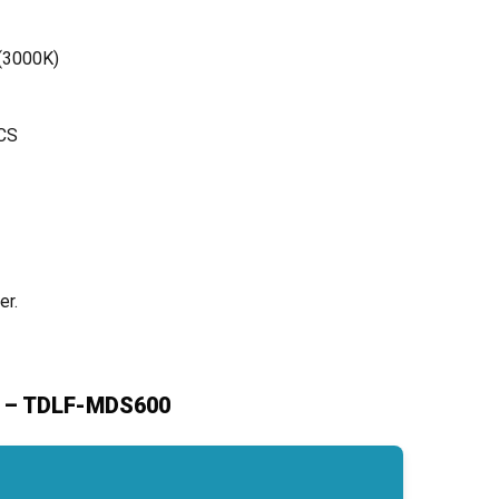
 (3000K)
CS
er.
s) – TDLF-MDS600