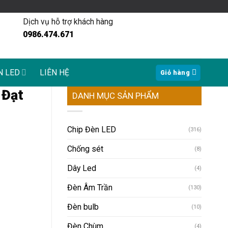
Dịch vụ hỗ trợ khách hàng
0986.474.671
N LED
LIÊN HỆ
Giỏ hàng
 Đạt
DANH MỤC SẢN PHẨM
Chip Đèn LED
(316)
Chống sét
(8)
Dây Led
(4)
Đèn Âm Trần
(130)
Đèn bulb
(10)
Đèn Chùm
(4)