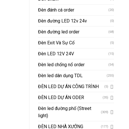
Đèn đánh cá order
(20)
Đèn đường LED 12v 24v
(0)
Đèn đường led order
(68)
Đèn Exit Và Sự Cố
(5)
Đèn LED 12V 24V
(15)
Đèn led chống nổ order
(54)
Đèn led dân dụng TDL
(255)
ĐÈN LED DỰ ÁN CÔNG TRÌNH
(5)
ĐÈN LED DỰ ÁN ODER
(35)
Đèn led đường phố (Street
(309)
light)
ĐÈN LED NHÀ XƯỞNG
(177)