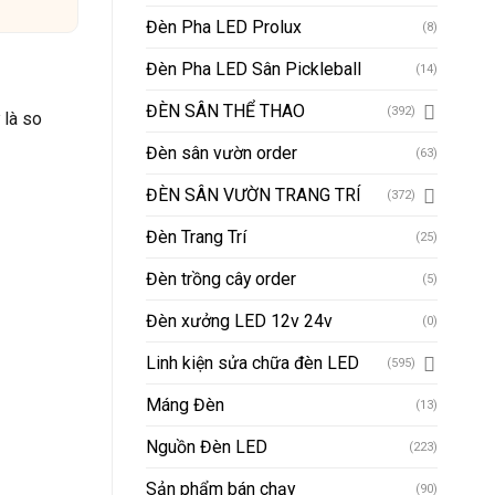
Đèn Pha LED Prolux
(8)
Đèn Pha LED Sân Pickleball
(14)
ĐÈN SÂN THỂ THAO
(392)
 là so
Đèn sân vườn order
(63)
ĐÈN SÂN VƯỜN TRANG TRÍ
(372)
Đèn Trang Trí
(25)
Đèn trồng cây order
(5)
Đèn xưởng LED 12v 24v
(0)
Linh kiện sửa chữa đèn LED
(595)
Máng Đèn
(13)
Nguồn Đèn LED
(223)
Sản phẩm bán chạy
(90)