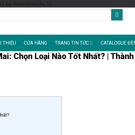
Skip
s;} .bg-loaded{opacity: 1;}
to
content
I THIỆU
CỬA HÀNG
TRANG TIN TỨC
CATALOGUE ĐÈ
i: Chọn Loại Nào Tốt Nhất? | Thành
Nhất?