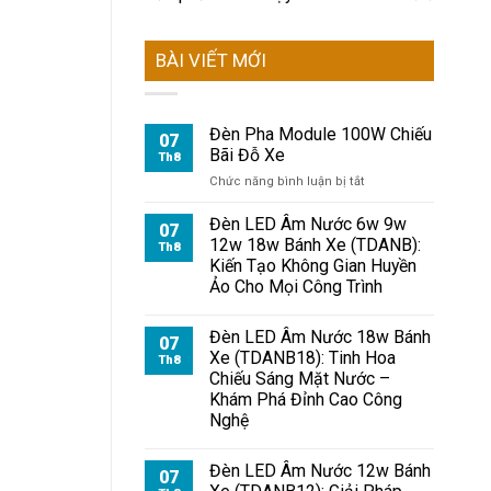
BÀI VIẾT MỚI
Đèn Pha Module 100W Chiếu
07
Bãi Đỗ Xe
Th8
ở
Chức năng bình luận bị tắt
Đèn
Pha
Đèn LED Âm Nước 6w 9w
07
Module
12w 18w Bánh Xe (TDANB):
Th8
100W
Kiến Tạo Không Gian Huyền
Chiếu
Ảo Cho Mọi Công Trình
Bãi
Đỗ
Xe
Đèn LED Âm Nước 18w Bánh
07
Xe (TDANB18): Tinh Hoa
Th8
Chiếu Sáng Mặt Nước –
Khám Phá Đỉnh Cao Công
Nghệ
Đèn LED Âm Nước 12w Bánh
07