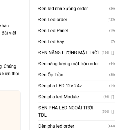
Đèn led nhà xưởng order
(26)
Đèn Led order
(423)
khác.
Đèn Led Panel
(19)
Bài viết
Đèn Led Ray
(7)
ĐÈN NĂNG LƯỢNG MẶT TRỜI
(166)
Đèn năng lượng mặt trời order
(44)
g. Chúng
 kiện thời
Đèn Ốp Trần
(38)
Đèn pha LED 12v 24v
(14)
Đèn pha led Module
(66)
ĐÈN PHA LED NGOÀI TRỜI
(536)
TDL
Đèn pha led order
(143)