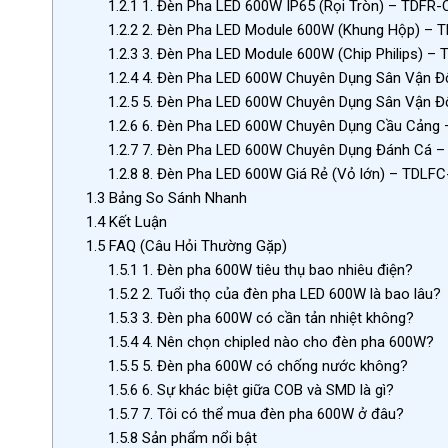
1.2.1
1. Đèn Pha LED 600W IP65 (Rọi Tròn) – TDFR
1.2.2
2. Đèn Pha LED Module 600W (Khung Hộp) –
1.2.3
3. Đèn Pha LED Module 600W (Chip Philips) –
1.2.4
4. Đèn Pha LED 600W Chuyên Dụng Sân Vận Đ
1.2.5
5. Đèn Pha LED 600W Chuyên Dụng Sân Vận Đ
1.2.6
6. Đèn Pha LED 600W Chuyên Dụng Cầu Cảng
1.2.7
7. Đèn Pha LED 600W Chuyên Dụng Đánh Cá 
1.2.8
8. Đèn Pha LED 600W Giá Rẻ (Vỏ lớn) – TDLF
1.3
Bảng So Sánh Nhanh
1.4
Kết Luận
1.5
FAQ (Câu Hỏi Thường Gặp)
1.5.1
1. Đèn pha 600W tiêu thụ bao nhiêu điện?
1.5.2
2. Tuổi thọ của đèn pha LED 600W là bao lâu?
1.5.3
3. Đèn pha 600W có cần tản nhiệt không?
1.5.4
4. Nên chọn chipled nào cho đèn pha 600W?
1.5.5
5. Đèn pha 600W có chống nước không?
1.5.6
6. Sự khác biệt giữa COB và SMD là gì?
1.5.7
7. Tôi có thể mua đèn pha 600W ở đâu?
1.5.8
Sản phẩm nổi bật