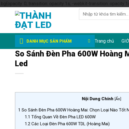
.bg{opacity: 0; transition: opacity 1s; -webkit-transition: opacity 1
Tìm
kiếm:
Trang chủ
GIỚ
DANH MỤC SẢN PHẨM
So Sánh Đèn Pha 600W Hoàng Ma
Led
Nội Dung Chính
[
Ẩn
]
1
So Sánh Đèn Pha 600W Hoàng Mai: Chọn Loại Nào Tốt 
1.1
Tổng Quan Về Đèn Pha LED 600W
1.2
Các Loại Đèn Pha 600W TDL (Hoàng Mai)