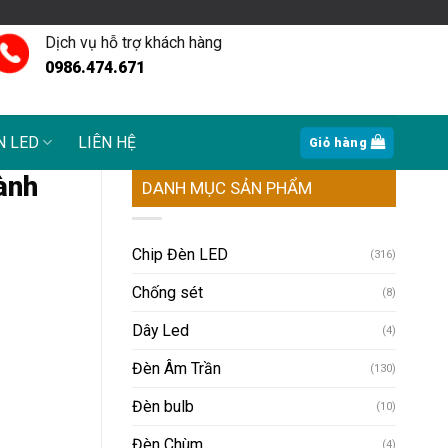
Dịch vụ hỗ trợ khách hàng
0986.474.671
N LED
LIÊN HỆ
Giỏ hàng
ành
DANH MỤC SẢN PHẨM
Chip Đèn LED
(316)
Chống sét
(8)
Dây Led
(4)
Đèn Âm Trần
(130)
Đèn bulb
(10)
Đèn Chùm
(4)