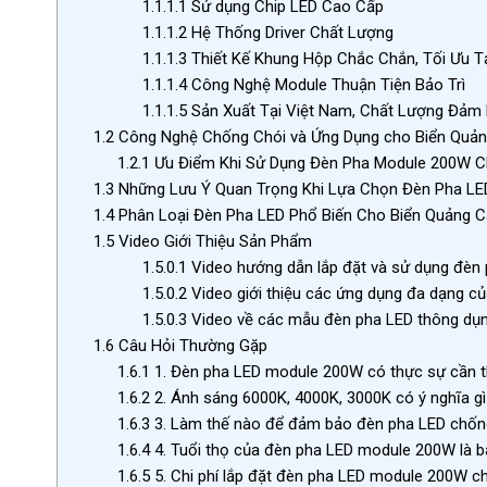
1.1.1.1
Sử dụng Chip LED Cao Cấp
1.1.1.2
Hệ Thống Driver Chất Lượng
1.1.1.3
Thiết Kế Khung Hộp Chắc Chắn, Tối Ưu T
1.1.1.4
Công Nghệ Module Thuận Tiện Bảo Trì
1.1.1.5
Sản Xuất Tại Việt Nam, Chất Lượng Đảm
1.2
Công Nghệ Chống Chói và Ứng Dụng cho Biển Quả
1.2.1
Ưu Điểm Khi Sử Dụng Đèn Pha Module 200W C
1.3
Những Lưu Ý Quan Trọng Khi Lựa Chọn Đèn Pha LE
1.4
Phân Loại Đèn Pha LED Phổ Biến Cho Biển Quảng 
1.5
Video Giới Thiệu Sản Phẩm
1.5.0.1
Video hướng dẫn lắp đặt và sử dụng đèn
1.5.0.2
Video giới thiệu các ứng dụng đa dạng c
1.5.0.3
Video về các mẫu đèn pha LED thông dụ
1.6
Câu Hỏi Thường Gặp
1.6.1
1. Đèn pha LED module 200W có thực sự cần t
1.6.2
2. Ánh sáng 6000K, 4000K, 3000K có ý nghĩa gì
1.6.3
3. Làm thế nào để đảm bảo đèn pha LED chống
1.6.4
4. Tuổi thọ của đèn pha LED module 200W là b
1.6.5
5. Chi phí lắp đặt đèn pha LED module 200W c