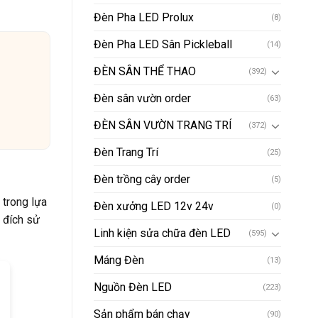
Đèn Pha LED Prolux
(8)
Đèn Pha LED Sân Pickleball
(14)
ĐÈN SÂN THỂ THAO
(392)
Đèn sân vườn order
(63)
ĐÈN SÂN VƯỜN TRANG TRÍ
(372)
Đèn Trang Trí
(25)
Đèn trồng cây order
(5)
 trong lựa
Đèn xưởng LED 12v 24v
(0)
 đích sử
Linh kiện sửa chữa đèn LED
(595)
Máng Đèn
(13)
Nguồn Đèn LED
(223)
Sản phẩm bán chạy
(90)