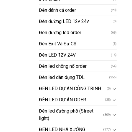
Đèn đánh cá order
(20)
Đèn đường LED 12v 24v
(0)
Đèn đường led order
(68)
Đèn Exit Và Sự Cố
(5)
Đèn LED 12V 24V
(15)
Đèn led chống nổ order
(54)
Đèn led dân dụng TDL
(255)
ĐÈN LED DỰ ÁN CÔNG TRÌNH
(5)
ĐÈN LED DỰ ÁN ODER
(35)
Đèn led đường phố (Street
(309)
light)
ĐÈN LED NHÀ XƯỞNG
(177)