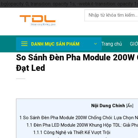
.bg{opacity: 0; transition: opacity 1s; -webkit-transition: opacity 1
Tìm
kiếm:
Trang chủ
GIỚ
DANH MỤC SẢN PHẨM
So Sánh Đèn Pha Module 200W C
Đạt Led
Nội Dung Chính
[
Ẩn
]
1
So Sánh Đèn Pha Module 200W Chống Chói: Lựa Chọn N
1.1
Đèn Pha LED Module 200W Khung Hộp TDL: Giải Ph
1.1.1
Công Nghệ và Thiết Kế Vượt Trội