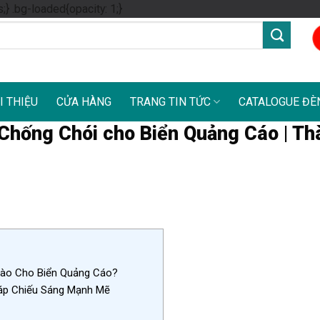
Skip
s;} .bg-loaded{opacity: 1;}
to
content
I THIỆU
CỬA HÀNG
TRANG TIN TỨC
CATALOGUE ĐÈ
hống Chói cho Biển Quảng Cáo | Th
ào Cho Biển Quảng Cáo?
áp Chiếu Sáng Mạnh Mẽ