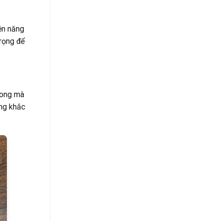
ện năng
trọng để
rong mà
ờng khắc