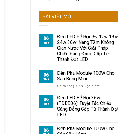
BÀI VIẾT MỚI
Đèn LED Bể Bơi 9w 12w 18w
06
24w 36w: Nâng Tầm Không
Th8
Gian Nước Với Giải Pháp
Chiếu Sáng Đẳng Cấp Từ
Thành Đạt LED
Đèn Pha Module 100W Cho
06
Sân Bóng Mini
Th8
ở
Chức năng bình luận bị tắt
Đèn
Pha
Đèn LED Bể Bơi 36w
06
Module
(TDBB36): Tuyệt Tác Chiếu
Th8
100W
Sáng Đẳng Cấp Từ Thành Đạt
Cho
LED
Sân
Bóng
Mini
Đèn Pha Module 100W Cho
06