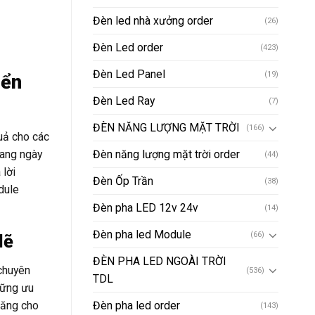
Đèn led nhà xưởng order
(26)
Đèn Led order
(423)
Đèn Led Panel
(19)
iển
Đèn Led Ray
(7)
ĐÈN NĂNG LƯỢNG MẶT TRỜI
(166)
quả cho các
đang ngày
Đèn năng lượng mặt trời order
(44)
 lời
Đèn Ốp Trần
(38)
dule
Đèn pha LED 12v 24v
(14)
Đèn pha led Module
(66)
Mẽ
ĐÈN PHA LED NGOÀI TRỜI
chuyên
(536)
TDL
hững ưu
năng cho
Đèn pha led order
(143)