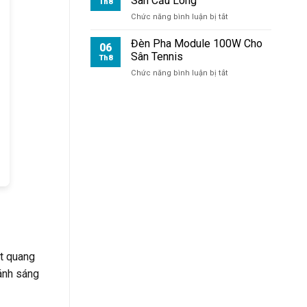
Sân Cầu Lông
Th8
ở
Chức năng bình luận bị tắt
Đèn
Pha
Đèn Pha Module 100W Cho
06
Module
Sân Tennis
Th8
100W
ở
Chức năng bình luận bị tắt
Cho
Đèn
Sân
Pha
Cầu
Module
Lông
100W
Cho
Sân
Tennis
át quang
 ánh sáng