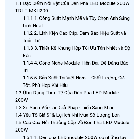
1.1
Đặc Điểm Nổi Bật Của Đèn Pha LED Module 200W
TDLF-MKH200
1.1.1
1. Công Suất Mạnh Mẽ và Tùy Chọn Ánh Sáng
Linh Hoạt
1.1.2
2. Linh Kiện Cao Cấp, Đảm Bảo Hiệu Suất và
Tuổi Thọ
1.1.3
3. Thiết Kế Khung Hộp Tối Ưu Tản Nhiệt và Độ
Bền
1.1.4
4. Công Nghệ Module Hiện Đại, Dễ Dàng Bảo
Trì
1.1.5
5. Sản Xuất Tại Việt Nam – Chất Lượng, Giá
Tốt, Phù Hợp Khí Hậu
1.2
Ứng Dụng Thực Tế Của Đèn Pha LED Module
200W
1.3
So Sánh Với Các Giải Pháp Chiếu Sáng Khác
1.4
Yếu Tố Giá Sỉ & Lợi Ích Khi Mua Số Lượng Lớn
1.5
Các Câu Hỏi Thường Gặp Về Đèn Pha LED Module
200W
1.5.1
1. Đèn pha LED module 200W có những tùy