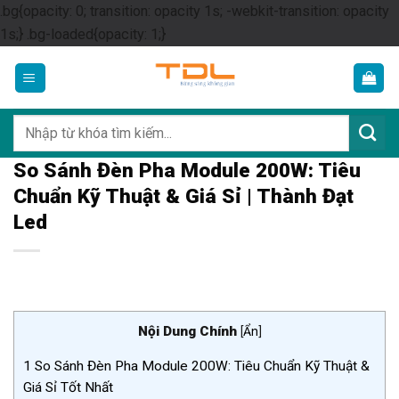
.bg{opacity: 0; transition: opacity 1s; -webkit-transition: opacity
Skip
1s;} .bg-loaded{opacity: 1;}
to
content
Tìm
kiếm:
So Sánh Đèn Pha Module 200W: Tiêu
Chuẩn Kỹ Thuật & Giá Sỉ | Thành Đạt
Led
Nội Dung Chính
[
Ẩn
]
1
So Sánh Đèn Pha Module 200W: Tiêu Chuẩn Kỹ Thuật &
Giá Sỉ Tốt Nhất