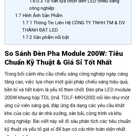
1.6.0.3
Tư vấn lựa chọn đèn LED chiếu sáng
công nghiệp
1.7
Hình Ảnh Sản Phẩm
1.7.1
Thông Tin Liên Hệ CÔNG TY TNHH TM & DV
THÀNH ĐẠT LED
1.7.2
Sản phẩm nổi bật
So Sánh Đèn Pha Module 200W: Tiêu
Chuẩn Kỹ Thuật & Giá Sỉ Tốt Nhất
Trong bối cảnh nhu cầu chiếu sáng công nghiệp ngày càng
tăng cao, việc lựa chọn một giải pháp chiếu sáng hiệu quả,
bền bỉ và tiết kiệm là yếu tố then chốt. Đèn pha LED module
200W khung hộp TDL (mã: TDLF-MKH200) nổi lên như một
ứng cử viên sáng giá, đáp ứng đa dạng các yêu cầu khắt
khe của các dự án nhà xưởng, sân bãi, công trình và khu
công nghiệp. Bài viết này sẽ đi sâu phân tích các tiêu chuẩn
kỹ thuật và yếu tố giá sỉ để bạn có cái nhìn toàn diện nhất