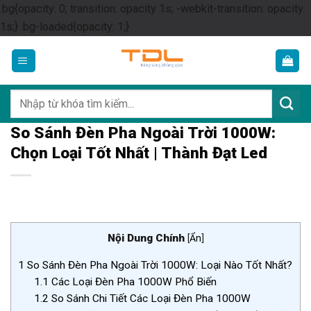
.bg{opacity: 0; transition: opacity 1s; -webkit-transition: opacity
Skip
1s;} .bg-loaded{opacity: 1;}
to
content
Tìm
kiếm:
So Sánh Đèn Pha Ngoài Trời 1000W:
Chọn Loại Tốt Nhất | Thành Đạt Led
Nội Dung Chính
[
Ẩn
]
1
So Sánh Đèn Pha Ngoài Trời 1000W: Loại Nào Tốt Nhất?
1.1
Các Loại Đèn Pha 1000W Phổ Biến
1.2
So Sánh Chi Tiết Các Loại Đèn Pha 1000W