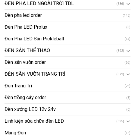
ĐÈN PHA LED NGOÀI TRỜI TDL
(536)
Đèn pha led order
(143)
Đèn Pha LED Prolux
(8)
Đèn Pha LED Sân Pickleball
(14)
ĐÈN SÂN THỂ THAO
(392)
Đèn sân vườn order
(63)
ĐÈN SÂN VƯỜN TRANG TRÍ
(372)
Đèn Trang Trí
(25)
Đèn trồng cây order
(5)
Đèn xưởng LED 12v 24v
(0)
Linh kiện sửa chữa đèn LED
(595)
Máng Đèn
(13)