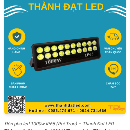
Đèn pha led 1000w IP65 (Rọi Tròn) – Thành Đạt LED