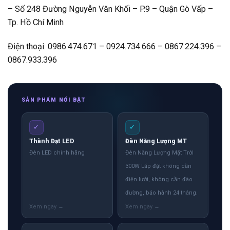
– Số 248 Đường Nguyễn Văn Khối – P.9 – Quận Gò Vấp –
Tp. Hồ Chí Minh
Điện thoại: 0986.474.671 – 0924.734.666 – 0867.224.396 –
0867.933.396
SẢN PHẨM NỔI BẬT
✓
✓
Thành Đạt LED
Đèn Năng Lượng MT
Đèn LED chính hãng
Đèn Năng Lượng Mặt Trời
300W Lắp đặt không cần
điện lưới, không cần đào
đường, bảo hành 24 tháng.