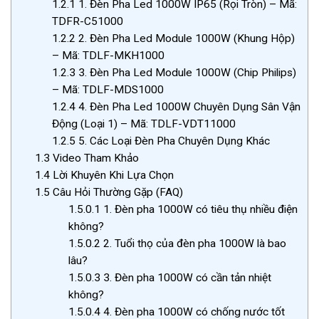
1.2.1
1. Đèn Pha Led 1000W IP65 (Rọi Tròn) – Mã:
TDFR-C51000
1.2.2
2. Đèn Pha Led Module 1000W (Khung Hộp)
– Mã: TDLF-MKH1000
1.2.3
3. Đèn Pha Led Module 1000W (Chip Philips)
– Mã: TDLF-MDS1000
1.2.4
4. Đèn Pha Led 1000W Chuyên Dụng Sân Vận
Động (Loại 1) – Mã: TDLF-VDT11000
1.2.5
5. Các Loại Đèn Pha Chuyên Dụng Khác
1.3
Video Tham Khảo
1.4
Lời Khuyên Khi Lựa Chọn
1.5
Câu Hỏi Thường Gặp (FAQ)
1.5.0.1
1. Đèn pha 1000W có tiêu thụ nhiều điện
không?
1.5.0.2
2. Tuổi thọ của đèn pha 1000W là bao
lâu?
1.5.0.3
3. Đèn pha 1000W có cần tản nhiệt
không?
1.5.0.4
4. Đèn pha 1000W có chống nước tốt