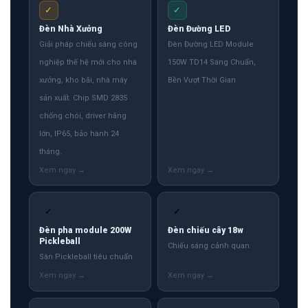
✓
✓
Đèn Nhà Xưởng
Đèn Đường LED
Giải pháp chiếu sáng công
Đèn Đường LED Module
nghiệp thế hệ mới cho nhà
150W TD14 Sáng Chuẩn,
xưởng, kho bãi, nhà máy
Bền Vượt Thời Gian
sản xuất. Chip SMD 2835
chống chói, driver hãng
lớn, IP65, bảo hành 24
tháng.
✓
✓
Đèn pha module 200W
Đèn chiếu cây 18w
Pickleball
Chiếu sáng cảnh quan
Sân Pickleball tiêu chuẩn