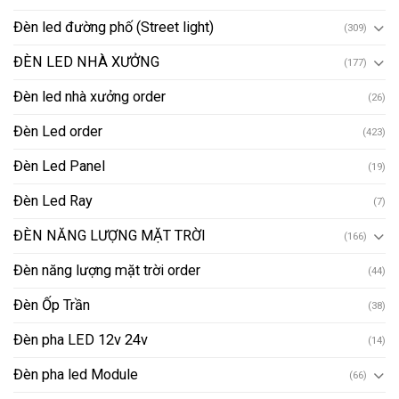
Đèn led đường phố (Street light)
(309)
ĐÈN LED NHÀ XƯỞNG
(177)
Đèn led nhà xưởng order
(26)
Đèn Led order
(423)
Đèn Led Panel
(19)
Đèn Led Ray
(7)
ĐÈN NĂNG LƯỢNG MẶT TRỜI
(166)
Đèn năng lượng mặt trời order
(44)
Đèn Ốp Trần
(38)
Đèn pha LED 12v 24v
(14)
Đèn pha led Module
(66)