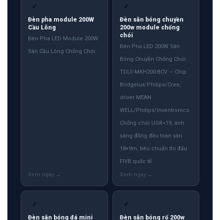
✓
✓
Đèn pha module 200W
Đèn sân bóng chuyền
Cầu Lông
200w module chống
chói
Đèn Pha LED Module 200W
Đèn Pha LED 200W Sân
Sân Cầu Lông Chống Chói
Bóng Chuyền Chống Chói
TDLF-MKH200-BCV — Chip
Bridgelux/Philips/Cree,
driver MEAN
WELL/Philips/Inventronics.
Chống chói UGR<19, ánh
sáng đồng đều toàn sân
18×9m, tiêu chuẩn thi đấu
FIVB quốc tế
✓
✓
Đèn sân bóng đá mini
Đèn sân bóng rổ 200w