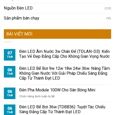
Nguồn Đèn LED
(223)
Sản phẩm bán chạy
(90)
BÀI VIẾT MỚI
Đèn LED Âm Nước 3w Chân Đế (TDLAN-D3): Kiến
07
Tạo Vẻ Đẹp Đẳng Cấp Cho Không Gian Vọng Nước
Th8
Đèn LED Bể Bơi 9w 12w 18w 24w 36w: Nâng Tầm
06
Không Gian Nước Với Giải Pháp Chiếu Sáng Đẳng
Th8
Cấp Từ Thành Đạt LED
Đèn Pha Module 100W Cho Sân Bóng Mini
06
Th8
ở
Chức năng bình luận bị tắt
Đèn
Pha
Đèn LED Bể Bơi 36w (TDBB36): Tuyệt Tác Chiếu
06
Module
Sáng Đẳng Cấp Từ Thành Đạt LED
Th8
100W