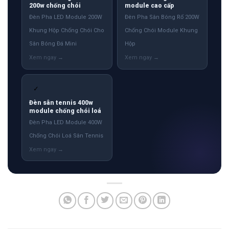
200w chống chói
module cao cấp
Đèn Pha LED Module 200W
Đèn Pha Sân Bóng Rổ 200W
Khung Hộp Chống Chói Cho
Chống Chói Module Khung
Sân Bóng Đá Mini
Hộp
✓
Đèn sân tennis 400w
module chống chói loá
Đèn Pha LED Module 400W
Chống Chói Loá Sân Tennis