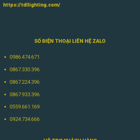
https://tdllighting.com/
SỐ ĐIỆN THOẠI LIÊN HỆ ZALO
0986.474.671
0867.330.396
0867.224.396
0867.933.396
0559.661.169
0924.734.666