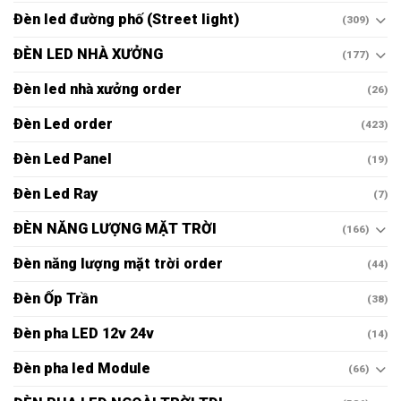
Đèn led đường phố (Street light)
(309)
ĐÈN LED NHÀ XƯỞNG
(177)
Đèn led nhà xưởng order
(26)
Đèn Led order
(423)
Đèn Led Panel
(19)
Đèn Led Ray
(7)
ĐÈN NĂNG LƯỢNG MẶT TRỜI
(166)
Đèn năng lượng mặt trời order
(44)
Đèn Ốp Trần
(38)
Đèn pha LED 12v 24v
(14)
Đèn pha led Module
(66)