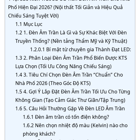
Phố Hiện Đại 2026? (Nội thất Tối Giản và Hiệu Quả
Chiếu Sáng Tuyệt Vời)
1.1
Mục Lục
1.2
1. Đèn Âm Trần Là Gì và Sự Khác Biệt Với Đèn
Truyền Thống? (Nền tảng Thẩm Mỹ và Kỹ Thuật)
1.2.0.1
Bí mật từ chuyên gia Thành Đạt LED:
1.3
2. Phân Loại Đèn Âm Trần Phổ Biến Được KTS
Lựa Chọn (Tối Ưu Công Năng Chiếu Sáng)
1.4
3. Tiêu Chí Chọn Đèn Âm Trần “Chuẩn” Cho
Nhà Phố 2026 (Theo Góc Độ KTS)
1.5
4. Gợi Ý Lắp Đặt Đèn Âm Trần Tối Ưu Cho Từng
Không Gian (Tạo Cảm Giác Thư Giãn/Tập Trung)
1.6
5. Câu Hỏi Thường Gặp Về Đèn LED Âm Trần
1.6.1
Đèn âm trần có tốn điện không?
1.6.2
Nên chọn nhiệt độ màu (Kelvin) nào cho
phòng khách?