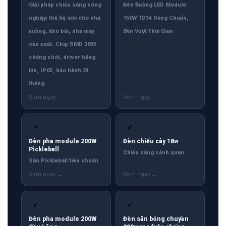
Giải pháp chiếu sáng công
Đèn Đường LED Module
nghiệp thế hệ mới cho nhà
150W TD14 Sáng Chuẩn,
xưởng, kho bãi, nhà máy
Bền Vượt Thời Gian
sản xuất. Chip SMD 2835
chống chói, driver hãng
lớn, IP65, bảo hành 24
tháng.
✓
✓
Đèn pha module 200W
Đèn chiếu cây 18w
Pickleball
Chiếu sáng cảnh quan
Sân Pickleball tiêu chuẩn
✓
✓
Đèn pha module 200W
Đèn sân bóng chuyền