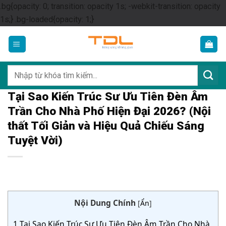
.bg{opacity: 0; transition: opacity 1s; -webkit-transition: opacity
Skip
1s;} .bg-loaded{opacity: 1;}
to
content
Tìm
kiếm:
Tại Sao Kiến Trúc Sư Ưu Tiên Đèn Âm
Trần Cho Nhà Phố Hiện Đại 2026? (Nội
thất Tối Giản và Hiệu Quả Chiếu Sáng
Tuyệt Vời)
Nội Dung Chính
[
Ẩn
]
1
Tại Sao Kiến Trúc Sư Ưu Tiên Đèn Âm Trần Cho Nhà