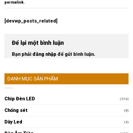
permalink
.
[devwp_posts_related]
Để lại một bình luận
Bạn phải
đăng nhập
để gửi bình luận.
DANH MỤC SẢN PHẨM
Chip Đèn LED
(316)
Chống sét
(8)
Dây Led
(4)