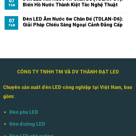
07
Biến Hồ Nước Thành Kiệt Tác Nghệ Thuật
Th8
Đèn LED Âm Nước 6w Chân Đế (TDLAN-D6):
07
Giải Pháp Chiếu Sáng Ngoại Cảnh Đẳng Cấp
Th8
CÔNG TY TNHH TM VÀ DV THÀNH ĐẠT LED
Chuyên sản xuất đèn LED công nghiệp tại Việt Nam, bao
gồm:
Đèn pha LED
Đèn đường LED