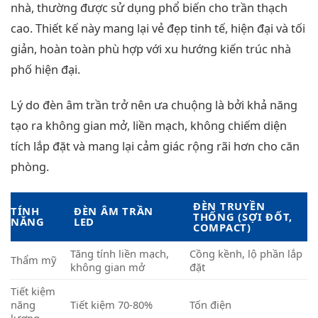
nhà, thường được sử dụng phổ biến cho trần thạch
cao. Thiết kế này mang lại vẻ đẹp tinh tế, hiện đại và tối
giản, hoàn toàn phù hợp với xu hướng kiến trúc nhà
phố hiện đại.
Lý do đèn âm trần trở nên ưa chuộng là bởi khả năng
tạo ra không gian mở, liền mạch, không chiếm diện
tích lắp đặt và mang lại cảm giác rộng rãi hơn cho căn
phòng.
ĐÈN TRUYỀN
TÍNH
ĐÈN ÂM TRẦN
THỐNG (SỢI ĐỐT,
NĂNG
LED
COMPACT)
Tăng tính liền mạch,
Cồng kềnh, lộ phần lắp
Thẩm mỹ
không gian mở
đặt
Tiết kiệm
năng
Tiết kiệm 70-80%
Tốn điện