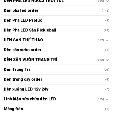
ĐÈN PHA LED NGOÀI TRỜI TDL
(536)
Đèn pha led order
(143)
Đèn Pha LED Prolux
(8)
Đèn Pha LED Sân Pickleball
(14)
ĐÈN SÂN THỂ THAO
(392)
Đèn sân vườn order
(63)
ĐÈN SÂN VƯỜN TRANG TRÍ
(372)
Đèn Trang Trí
(25)
Đèn trồng cây order
(5)
Đèn xưởng LED 12v 24v
(0)
Linh kiện sửa chữa đèn LED
(595)
Máng Đèn
(13)