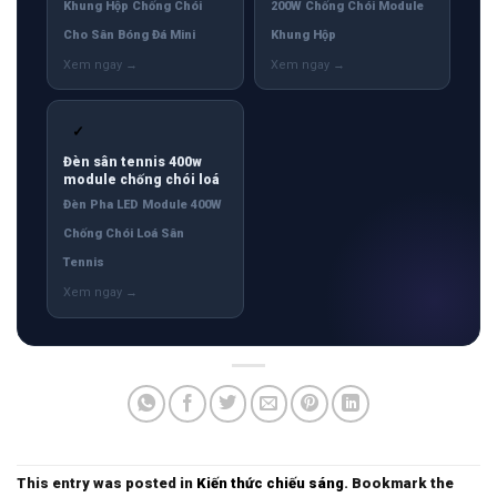
Khung Hộp Chống Chói
200W Chống Chói Module
Cho Sân Bóng Đá Mini
Khung Hộp
✓
Đèn sân tennis 400w
module chống chói loá
Đèn Pha LED Module 400W
Chống Chói Loá Sân
Tennis
This entry was posted in
Kiến thức chiếu sáng
. Bookmark the