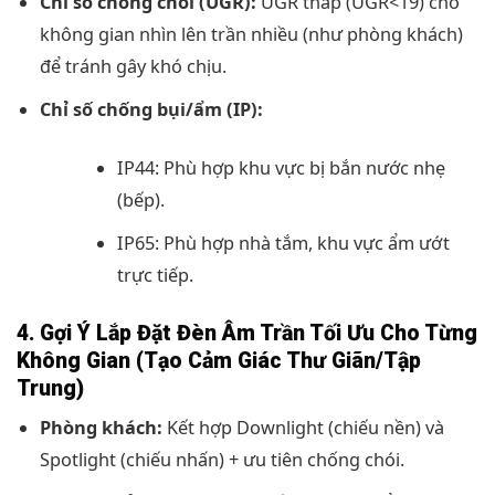
Chỉ số chống chói (UGR):
UGR thấp (UGR<19) cho
không gian nhìn lên trần nhiều (như phòng khách)
để tránh gây khó chịu.
Chỉ số chống bụi/ẩm (IP):
IP44: Phù hợp khu vực bị bắn nước nhẹ
(bếp).
IP65: Phù hợp nhà tắm, khu vực ẩm ướt
trực tiếp.
4. Gợi Ý Lắp Đặt Đèn Âm Trần Tối Ưu Cho Từng
Không Gian (Tạo Cảm Giác Thư Giãn/Tập
Trung)
Phòng khách:
Kết hợp Downlight (chiếu nền) và
Spotlight (chiếu nhấn) + ưu tiên chống chói.