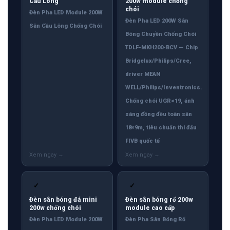
Cầu Lông
200w module chống
chói
Đèn Pha LED Module 200W
Đèn Pha LED 200W Sân
Sân Cầu Lông Chống Chói
Bóng Chuyền Chống Chói
TDLF-MKH200-BCV — Chip
Bridgelux/Philips/Cree,
driver MEAN
WELL/Philips/Inventronics.
Chống chói UGR<19, ánh
sáng đồng đều toàn sân
18×9m, tiêu chuẩn thi đấu
FIVB quốc tế
✓
✓
Đèn sân bóng đá mini
Đèn sân bóng rổ 200w
200w chống chói
module cao cấp
Đèn Pha LED Module 200W
Đèn Pha Sân Bóng Rổ