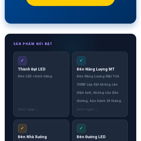
SẢN PHẨM NỔI BẬT
✓
✓
Thành Đạt LED
Đèn Năng Lượng MT
Đèn LED chính hãng
Đèn Năng Lượng Mặt Trời
300W Lắp đặt không cần
điện lưới, không cần đào
đường, bảo hành 24 tháng.
✓
✓
Đèn Nhà Xưởng
Đèn Đường LED