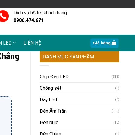
Dịch vụ hỗ trợ khách hàng
0986.474.671
N LED
LIÊN HỆ
Giỏ hàng
 Khẳng
DANH MỤC SẢN PHẨM
Chip Đèn LED
(316)
Chống sét
(8)
Dây Led
(4)
Đèn Âm Trần
(130)
Đèn bulb
(10)
Đèn Chùm
(4)