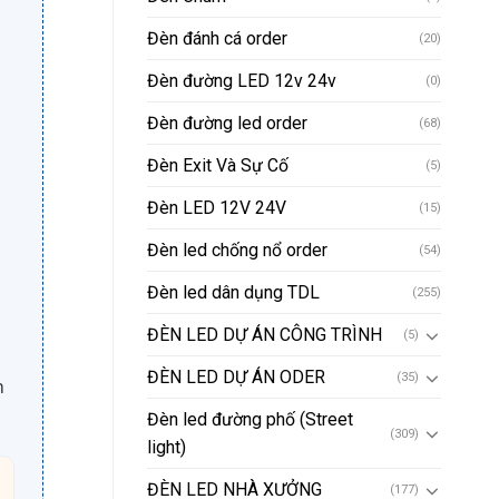
Đèn đánh cá order
(20)
Đèn đường LED 12v 24v
(0)
Đèn đường led order
(68)
Đèn Exit Và Sự Cố
(5)
Đèn LED 12V 24V
(15)
Đèn led chống nổ order
(54)
Đèn led dân dụng TDL
(255)
ĐÈN LED DỰ ÁN CÔNG TRÌNH
(5)
ĐÈN LED DỰ ÁN ODER
(35)
n
Đèn led đường phố (Street
(309)
light)
ĐÈN LED NHÀ XƯỞNG
(177)