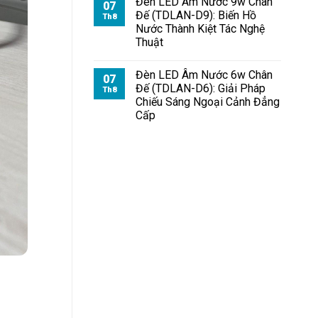
Đèn LED Âm Nước 9w Chân
07
Đế (TDLAN-D9): Biến Hồ
Th8
Nước Thành Kiệt Tác Nghệ
Thuật
Đèn LED Âm Nước 6w Chân
07
Đế (TDLAN-D6): Giải Pháp
Th8
Chiếu Sáng Ngoại Cảnh Đẳng
Cấp