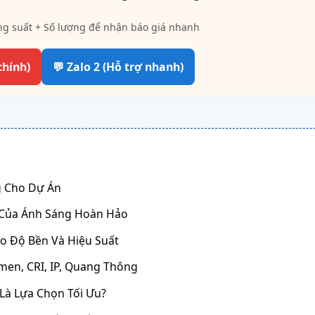
ng suất + Số lượng để nhận báo giá nhanh
chính)
💬 Zalo 2 (Hỗ trợ nhanh)
ng Cho Dự Án
g Của Ánh Sáng Hoàn Hảo
ảo Độ Bền Và Hiệu Suất
men, CRI, IP, Quang Thông
 Là Lựa Chọn Tối Ưu?