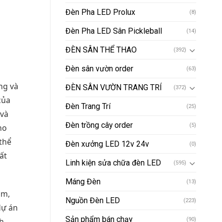
Đèn Pha LED Prolux
(8)
Đèn Pha LED Sân Pickleball
(14)
ĐÈN SÂN THỂ THAO
(392)
Đèn sân vườn order
(63)
ng và
ĐÈN SÂN VƯỜN TRANG TRÍ
(372)
của
Đèn Trang Trí
(25)
 và
Đèn trồng cây order
(5)
ho
thể
Đèn xưởng LED 12v 24v
(0)
ất
Linh kiện sửa chữa đèn LED
(595)
Máng Đèn
(13)
am,
Nguồn Đèn LED
(223)
dự án
Sản phẩm bán chạy
h
(90)