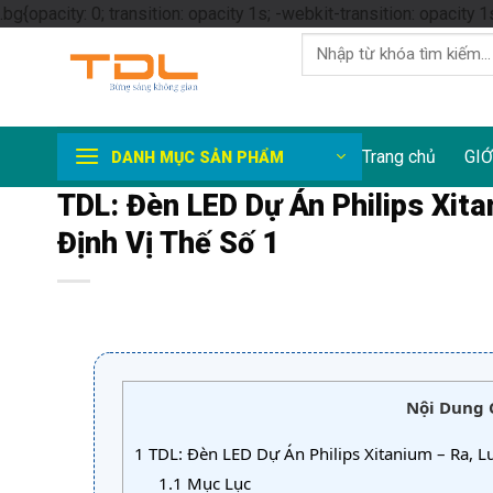
.bg{opacity: 0; transition: opacity 1s; -webkit-transition: opacity 1
Tìm
kiếm:
Trang chủ
GIỚ
DANH MỤC SẢN PHẨM
TDL: Đèn LED Dự Án Philips Xit
Định Vị Thế Số 1
Nội Dung 
1
TDL: Đèn LED Dự Án Philips Xitanium – Ra, L
1.1
Mục Lục