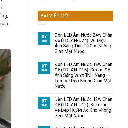
n
ởng,
BÀI VIẾT MỚI
 màu
Đèn LED Âm Nước 24w Chân
07
Đế (TDLAN-D24): Vũ Điệu
Th8
Ánh Sáng Tinh Tế Cho Không
Gian Mặt Nước
Đèn LED Âm Nước 18w Chân
07
Đế (TDLAN-D18): Cường Độ
Th8
Ánh Sáng Vượt Trội, Nâng
Tầm Vẻ Đẹp Không Gian Mặt
Nước
Đèn LED Âm Nước 12w Chân
07
Đế (TDLAN-D12): Kiến Tạo
Th8
Vẻ Đẹp Huyền Ảo Cho Không
Gian Mặt Nước