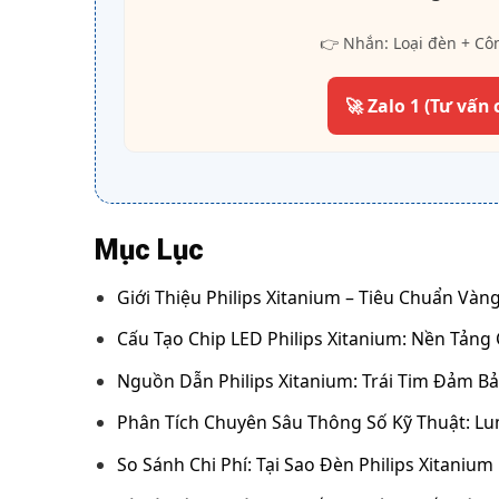
👉 Nhắn: Loại đèn + Cô
🚀 Zalo 1 (Tư vấn 
Mục Lục
Giới Thiệu Philips Xitanium – Tiêu Chuẩn Và
Cấu Tạo Chip LED Philips Xitanium: Nền Tản
Nguồn Dẫn Philips Xitanium: Trái Tim Đảm B
Phân Tích Chuyên Sâu Thông Số Kỹ Thuật: Lu
So Sánh Chi Phí: Tại Sao Đèn Philips Xitanium