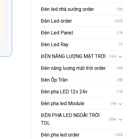
Đèn led nhà xưởng order
(26)
Đèn Led order
(423)
Đèn Led Panel
(19)
Đèn Led Ray
(7)
ĐÈN NĂNG LƯỢNG MẶT TRỜI
(166)
Đèn năng lượng mặt trời order
(44)
Đèn Ốp Trần
(38)
Đèn pha LED 12v 24v
(14)
Đèn pha led Module
(66)
ĐÈN PHA LED NGOÀI TRỜI
(536)
TDL
Đèn pha led order
(143)