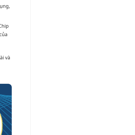
dụng,
Chip
 của
ài và