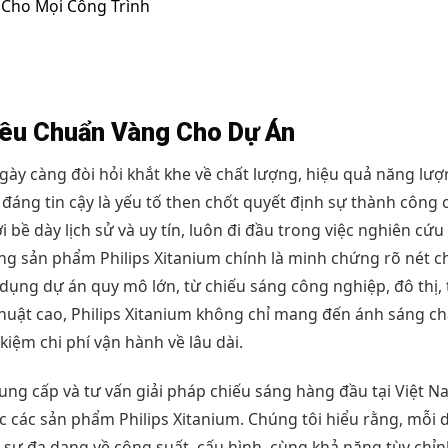
 Cho Mọi Công Trình
Tiêu Chuẩn Vàng Cho Dự Án
ày càng đòi hỏi khắt khe về chất lượng, hiệu quả năng lượ
 đáng tin cậy là yếu tố then chốt quyết định sự thành công 
 bề dày lịch sử và uy tín, luôn đi đầu trong việc nghiên cứu
Dòng sản phẩm Philips Xitanium chính là minh chứng rõ nét c
 dụng dự án quy mô lớn, từ chiếu sáng công nghiệp, đô thị, 
thuật cao, Philips Xitanium không chỉ mang đến ánh sáng ch
kiệm chi phí vận hành về lâu dài.
ung cấp và tư vấn giải pháp chiếu sáng hàng đầu tại Việt N
ức các sản phẩm Philips Xitanium. Chúng tôi hiểu rằng, mỗi 
ới sự đa dạng về công suất, cấu hình, cùng khả năng tùy chỉn