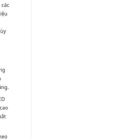
 các
hiệu
tùy
ăng
a
ăng.
LED
 cao
mắt
theo