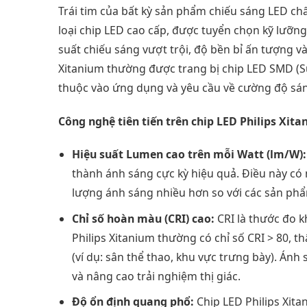
Trái tim của bất kỳ sản phẩm chiếu sáng LED chấ
loại chip LED cao cấp, được tuyển chọn kỹ lưỡng
suất chiếu sáng vượt trội, độ bền bỉ ấn tượng v
Xitanium thường được trang bị chip LED SMD (S
thuộc vào ứng dụng và yêu cầu về cường độ sá
Công nghệ tiên tiến trên chip LED Philips Xit
Hiệu suất Lumen cao trên mỗi Watt (lm/W):
thành ánh sáng cực kỳ hiệu quả. Điều này có 
lượng ánh sáng nhiều hơn so với các sản phẩ
Chỉ số hoàn màu (CRI) cao:
CRI là thước đo k
Philips Xitanium thường có chỉ số CRI > 80, 
(ví dụ: sân thể thao, khu vực trưng bày). Án
và nâng cao trải nghiệm thị giác.
Độ ổn định quang phổ:
Chip LED Philips Xita