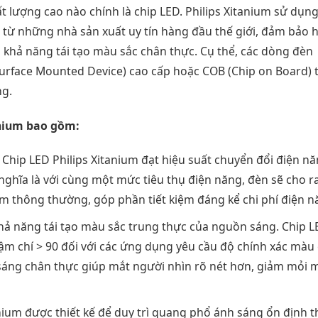
t lượng cao nào chính là chip LED. Philips Xitanium sử dụng
 từ những nhà sản xuất uy tín hàng đầu thế giới, đảm bảo 
à khả năng tái tạo màu sắc chân thực. Cụ thể, các dòng đèn
urface Mounted Device) cao cấp hoặc COB (Chip on Board) 
ng.
anium bao gồm:
Chip LED Philips Xitanium đạt hiệu suất chuyển đổi điện n
nghĩa là với cùng một mức tiêu thụ điện năng, đèn sẽ cho r
m thông thường, góp phần tiết kiệm đáng kể chi phí điện n
hả năng tái tạo màu sắc trung thực của nguồn sáng. Chip 
thậm chí > 90 đối với các ứng dụng yêu cầu độ chính xác màu
h sáng chân thực giúp mắt người nhìn rõ nét hơn, giảm mỏi 
nium được thiết kế để duy trì quang phổ ánh sáng ổn định 