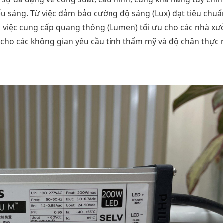
ếu sáng. Từ việc đảm bảo cường độ sáng (Lux) đạt tiêu chuẩ
n việc cung cấp quang thông (Lumen) tối ưu cho các nhà xư
o cho các không gian yêu cầu tính thẩm mỹ và độ chân thực