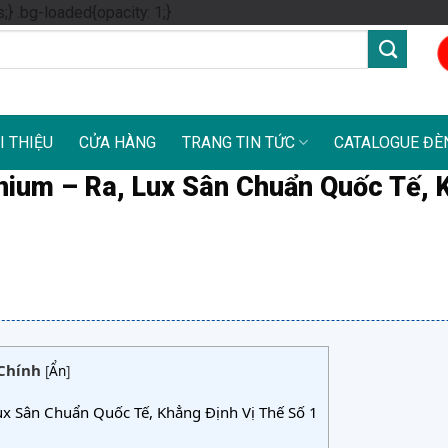
Skip
s;} .bg-loaded{opacity: 1;}
to
content
I THIỆU
CỬA HÀNG
TRANG TIN TỨC
CATALOGUE ĐÈ
anium – Ra, Lux Sân Chuẩn Quốc Tế,
Chính
[
Ẩn
]
ux Sân Chuẩn Quốc Tế, Khẳng Định Vị Thế Số 1