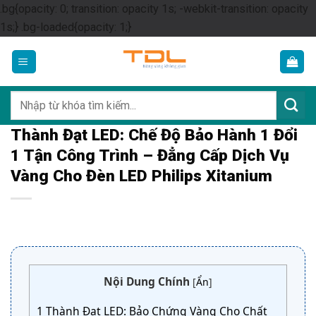
.bg{opacity: 0; transition: opacity 1s; -webkit-transition: opacity
Skip
1s;} .bg-loaded{opacity: 1;}
to
content
Tìm
kiếm:
Thành Đạt LED: Chế Độ Bảo Hành 1 Đổi
1 Tận Công Trình – Đẳng Cấp Dịch Vụ
Vàng Cho Đèn LED Philips Xitanium
Nội Dung Chính
[
Ẩn
]
1
Thành Đạt LED: Bảo Chứng Vàng Cho Chất