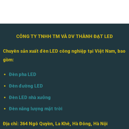
Philips
Sáng
Đến
Mức
Nào?
CÔNG TY TNHH TM VÀ DV THÀNH ĐẠT LED
Chuyên sản xuất đèn LED công nghiệp tại Việt Nam, bao
gồm:
Đèn pha LED
Đèn đường LED
Đèn LED nhà xưởng
Đèn năng lượng mặt trời
Địa chỉ:
364 Ngô Quyền, La Khê, Hà Đông, Hà Nội