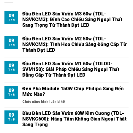
Đầu Đèn LED Sân Vườn M3 60w (TDL-
09
NSVKCM3): Đỉnh Cao Chiếu Sáng Ngoại Thất
Th8
Sang Trọng Từ Thành Đạt LED
Đầu Đèn LED Sân Vườn M2 50w (TDL-
09
NSVKCM2): Tinh Hoa Chiếu Sáng Đẳng Cấp Từ
Th8
Thành Đạt LED
Đầu Đèn LED Sân Vườn M1 60w (TDLDD-
09
SVM150): Giải Pháp Chiếu Sáng Ngoại Thất
Th8
Đẳng Cấp Từ Thành Đạt LED
Đèn Pha Module 150W Chip Philips Sáng Đến
09
Mức Nào?
Th8
ở
Chức năng bình luận bị tắt
Đèn
Pha
Đầu Đèn LED Sân Vườn 60W Kim Cương (TDL-
09
Module
NSVKC600): Nâng Tầm Không Gian Ngoại Thất
Th8
150W
Sang Trọng
Chip