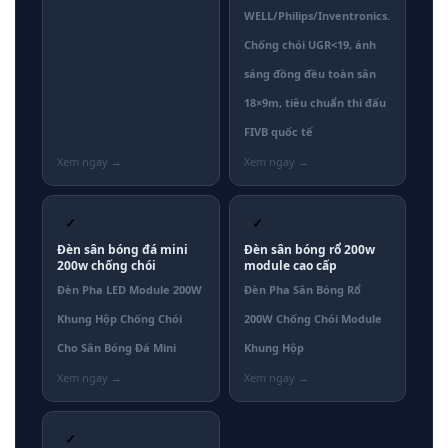
WELL/Philips/Inventronics.
Chống chói UGR<19, ánh
sáng đồng đều toàn sân
18×9m, tiêu chuẩn thi đấu
FIVB quốc tế
✓
✓
Đèn sân bóng đá mini
Đèn sân bóng rổ 200w
200w chống chói
module cao cấp
Đèn Pha LED Module 200W
Đèn Pha Sân Bóng Rổ
Khung Hộp Chống Chói
200W Chống Chói Module
Cho Sân Bóng Đá Mini
Khung Hộp
✓