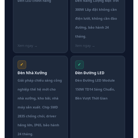
Đèn LED chính hãng
Đèn Năng Lượng Mặt Trời
300W Lắp đặt không cần
điện lưới, không cần đào
đường, bảo hành 24
tháng.
✓
✓
Đèn Nhà Xưởng
Đèn Đường LED
Giải pháp chiếu sáng công
Đèn Đường LED Module
nghiệp thế hệ mới cho
150W TD14 Sáng Chuẩn,
nhà xưởng, kho bãi, nhà
Bền Vượt Thời Gian
máy sản xuất. Chip SMD
2835 chống chói, driver
hãng lớn, IP65, bảo hành
24 tháng.