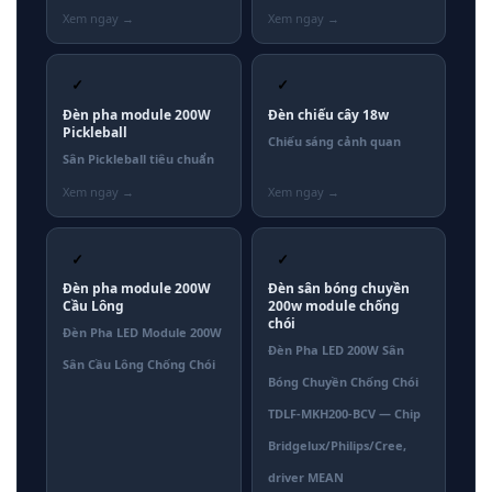
✓
✓
Đèn pha module 200W
Đèn chiếu cây 18w
Pickleball
Chiếu sáng cảnh quan
Sân Pickleball tiêu chuẩn
✓
✓
Đèn pha module 200W
Đèn sân bóng chuyền
Cầu Lông
200w module chống
chói
Đèn Pha LED Module 200W
Đèn Pha LED 200W Sân
Sân Cầu Lông Chống Chói
Bóng Chuyền Chống Chói
TDLF-MKH200-BCV — Chip
Bridgelux/Philips/Cree,
driver MEAN