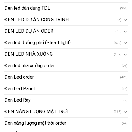
Đèn led dân dụng TDL
(255)
ĐÈN LED DỰ ÁN CÔNG TRÌNH
(5)
ĐÈN LED DỰ ÁN ODER
(35)
Đèn led đường phố (Street light)
(309)
ĐÈN LED NHÀ XƯỞNG
(177)
Đèn led nhà xưởng order
(26)
Đèn Led order
(423)
Đèn Led Panel
(19)
Đèn Led Ray
(7)
ĐÈN NĂNG LƯỢNG MẶT TRỜI
(166)
Đèn năng lượng mặt trời order
(44)