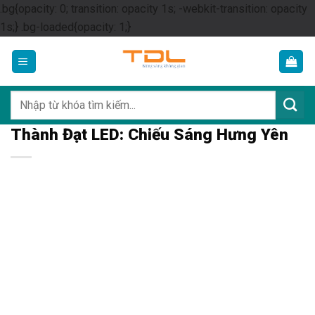
.bg{opacity: 0; transition: opacity 1s; -webkit-transition: opacity
Skip
1s;} .bg-loaded{opacity: 1;}
to
content
Tìm
kiếm:
Thành Đạt LED: Chiếu Sáng Hưng Yên