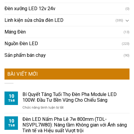
Đèn xưởng LED 12v 24v
(0)
Linh kiện sửa chữa đèn LED
(595)
Máng Đèn
(13)
Nguồn Đèn LED
(223)
Sản phẩm bán chạy
(90)
BÀI VIẾT MỚI
Bí Quyết Tăng Tuổi Thọ Đèn Pha Module LED
10
100W: Đầu Tư Bền Vững Cho Chiếu Sáng
Th8
ở
Chức năng bình luận bị tắt
Bí
Quyết
Đèn LED Nấm Pha Lê 7w 800mm (TDL-
10
Tăng
NSVPL7W80): Nâng tầm Không gian với Ánh sáng
Th8
Tuổi
Tinh tế và Hiệu suất Vượt trội
Thọ