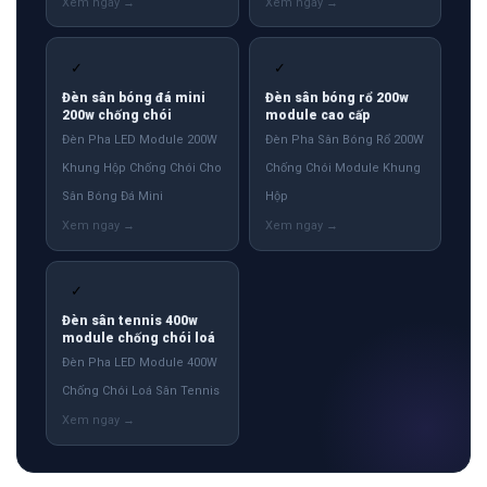
✓
✓
Đèn sân bóng đá mini
Đèn sân bóng rổ 200w
200w chống chói
module cao cấp
Đèn Pha LED Module 200W
Đèn Pha Sân Bóng Rổ 200W
Khung Hộp Chống Chói Cho
Chống Chói Module Khung
Sân Bóng Đá Mini
Hộp
✓
Đèn sân tennis 400w
module chống chói loá
Đèn Pha LED Module 400W
Chống Chói Loá Sân Tennis