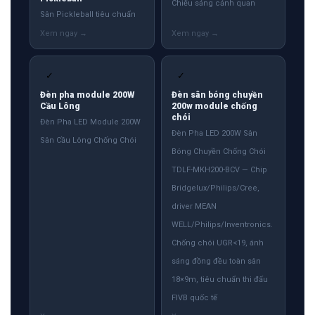
Chiếu sáng cảnh quan
Sân Pickleball tiêu chuẩn
✓
✓
Đèn pha module 200W
Đèn sân bóng chuyền
Cầu Lông
200w module chống
chói
Đèn Pha LED Module 200W
Đèn Pha LED 200W Sân
Sân Cầu Lông Chống Chói
Bóng Chuyền Chống Chói
TDLF-MKH200-BCV — Chip
Bridgelux/Philips/Cree,
driver MEAN
WELL/Philips/Inventronics.
Chống chói UGR<19, ánh
sáng đồng đều toàn sân
18×9m, tiêu chuẩn thi đấu
FIVB quốc tế