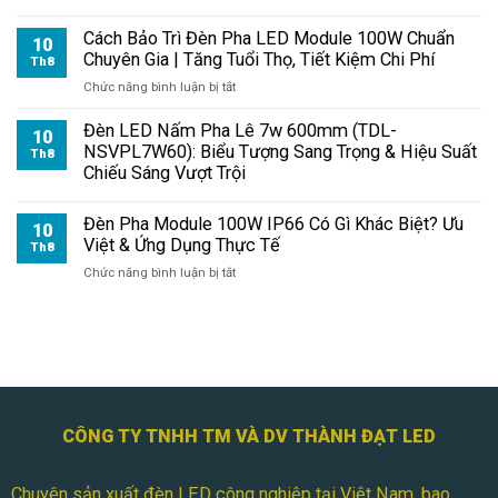
Đèn
Cách Bảo Trì Đèn Pha LED Module 100W Chuẩn
Pha
10
Chuyên Gia | Tăng Tuổi Thọ, Tiết Kiệm Chi Phí
Module
Th8
LED
ở
Chức năng bình luận bị tắt
100W:
Cách
Đầu
Bảo
Đèn LED Nấm Pha Lê 7w 600mm (TDL-
10
Tư
Trì
NSVPL7W60): Biểu Tượng Sang Trọng & Hiệu Suất
Th8
Bền
Đèn
Chiếu Sáng Vượt Trội
Vững
Pha
Cho
LED
Chiếu
Đèn Pha Module 100W IP66 Có Gì Khác Biệt? Ưu
Module
10
Sáng
Việt & Ứng Dụng Thực Tế
100W
Th8
Chuẩn
ở
Chức năng bình luận bị tắt
Chuyên
Đèn
Gia
Pha
|
Module
Tăng
100W
Tuổi
IP66
Thọ,
Có
Tiết
Gì
Kiệm
Khác
CÔNG TY TNHH TM VÀ DV THÀNH ĐẠT LED
Chi
Biệt?
Phí
Ưu
Chuyên sản xuất đèn LED công nghiệp tại Việt Nam, bao
Việt