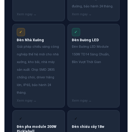
đường, bảo hành 24 tháng.
✓
✓
Đèn Nhà Xưởng
Đèn Đường LED
Giải pháp chiếu sáng công
Đèn Đường LED Module
nghiệp thế hệ mới cho nhà
150W TD14 Sáng Chuẩn,
xưởng, kho bãi, nhà máy
Bền Vượt Thời Gian
sản xuất. Chip SMD 2835
chống chói, driver hãng
lớn, IP65, bảo hành 24
tháng.
✓
✓
Đèn pha module 200W
Đèn chiếu cây 18w
Pickleball