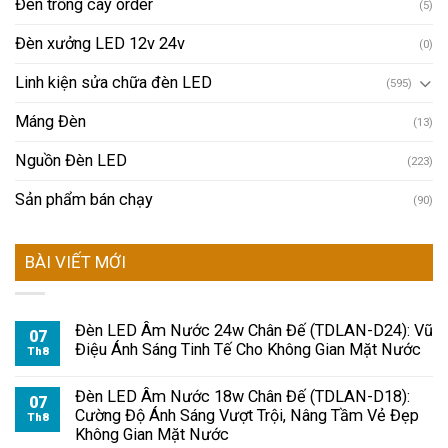
Đèn trồng cây order
(5)
Đèn xưởng LED 12v 24v
(0)
Linh kiện sửa chữa đèn LED
(595)
Máng Đèn
(13)
Nguồn Đèn LED
(223)
Sản phẩm bán chạy
(90)
BÀI VIẾT MỚI
Đèn LED Âm Nước 24w Chân Đế (TDLAN-D24): Vũ
07
Điệu Ánh Sáng Tinh Tế Cho Không Gian Mặt Nước
Th8
Đèn LED Âm Nước 18w Chân Đế (TDLAN-D18):
07
Cường Độ Ánh Sáng Vượt Trội, Nâng Tầm Vẻ Đẹp
Th8
Không Gian Mặt Nước