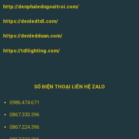
http://denphaledngoaitroi.com/
https://denledtdl.com/
https://denledduan.com/
https://tdllighting.com/
SỐ ĐIỆN THOẠI LIÊN HỆ ZALO
0986.474.671
0867.330.396
0867.224.396