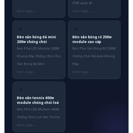
FIVB quốc tế
✓
✓
Đèn sân bóng đá mini
Đèn sân bóng rổ 200w
200w chống chói
module cao cấp
Đèn Pha LED Module 200W
Đèn Pha Sân Bóng Rổ 200W
Khung Hộp Chống Chói Cho
Chống Chói Module Khung
Sân Bóng Đá Mini
Hộp
✓
Đèn sân tennis 400w
module chống chói loá
Đèn Pha LED Module 400W
Chống Chói Loá Sân Tennis