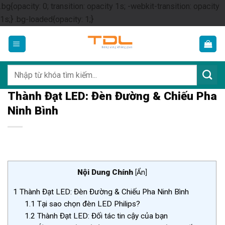
.bg{opacity: 0; transition: opacity 1s; -webkit-transition: opacity
Skip
1s;} .bg-loaded{opacity: 1;}
to
content
Tìm
kiếm:
Thành Đạt LED: Đèn Đường & Chiếu Pha
Ninh Bình
Nội Dung Chính
[
Ẩn
]
1
Thành Đạt LED: Đèn Đường & Chiếu Pha Ninh Bình
1.1
Tại sao chọn đèn LED Philips?
1.2
Thành Đạt LED: Đối tác tin cậy của bạn