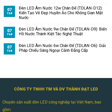
Đèn LED Âm Nước 12w Chân Đế (TDLAN-D12):
07
Kiến Tạo Vẻ Đẹp Huyền Ảo Cho Không Gian Mặt
Th8
Nước
Đèn LED Âm Nước 9w Chân Đế (TDLAN-D9): Biến
07
Hồ Nước Thành Kiệt Tác Nghệ Thuật
Th8
Đèn LED Âm Nước 6w Chân Đế (TDLAN-D6): Giải
07
Pháp Chiếu Sáng Ngoại Cảnh Đẳng Cấp
Th8
CÔNG TY TNHH TM VÀ DV THÀNH ĐẠT LED
Chuyên sản xuất đèn LED công nghiệp tại Việt Nam, bao
gồm: