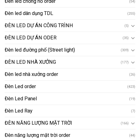
Đèn led chống nổ order
(54)
Đèn led dân dụng TDL
(255)
ĐÈN LED DỰ ÁN CÔNG TRÌNH
(5)
ĐÈN LED DỰ ÁN ODER
(35)
Đèn led đường phố (Street light)
(309)
ĐÈN LED NHÀ XƯỞNG
(177)
Đèn led nhà xưởng order
(26)
Đèn Led order
(423)
Đèn Led Panel
(19)
Đèn Led Ray
(7)
ĐÈN NĂNG LƯỢNG MẶT TRỜI
(166)
Đèn năng lượng mặt trời order
(44)