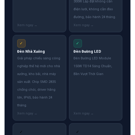
300W Lắp đặt không cần
điện lưới, không cần đào
đường, bảo hành 24 tháng.
✓
✓
Đèn Nhà Xưởng
Đèn Đường LED
Giải pháp chiếu sáng công
Đèn Đường LED Module
nghiệp thế hệ mới cho nhà
150W TD14 Sáng Chuẩn,
xưởng, kho bãi, nhà máy
Bền Vượt Thời Gian
sản xuất. Chip SMD 2835
chống chói, driver hãng
lớn, IP65, bảo hành 24
tháng.
✓
✓