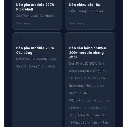
Đèn pha module 200W
Đèn chiếu cây 18w
Pickleball
Chiếu sáng cảnh quan
Sân Pickleball tiêu chuẩn
✓
✓
Đèn pha module 200W
Đèn sân bóng chuyền
Cầu Lông
200w module chống
chói
Đèn Pha LED Module 200W
Đèn Pha LED 200W Sân
Sân Cầu Lông Chống Chói
Bóng Chuyền Chống Chói
TDLF-MKH200-BCV — Chip
Bridgelux/Philips/Cree,
driver MEAN
WELL/Philips/Inventronics.
Chống chói UGR<19, ánh
sáng đồng đều toàn sân
18×9m, tiêu chuẩn thi đấu