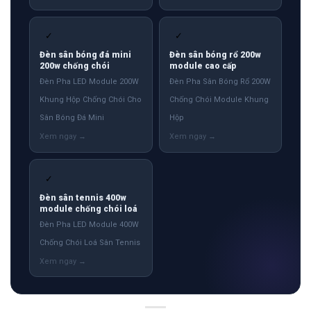
✓
✓
Đèn sân bóng đá mini
Đèn sân bóng rổ 200w
200w chống chói
module cao cấp
Đèn Pha LED Module 200W
Đèn Pha Sân Bóng Rổ 200W
Khung Hộp Chống Chói Cho
Chống Chói Module Khung
Sân Bóng Đá Mini
Hộp
✓
Đèn sân tennis 400w
module chống chói loá
Đèn Pha LED Module 400W
Chống Chói Loá Sân Tennis