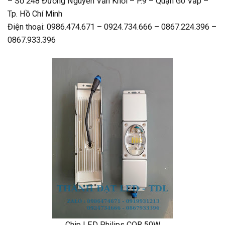
– Số 248 Đường Nguyễn Văn Khối – P.9 – Quận Gò Vấp –
Tp. Hồ Chí Minh
Điện thoại: 0986.474.671 – 0924.734.666 – 0867.224.396 –
0867.933.396
Chip LED Philips COB 50W