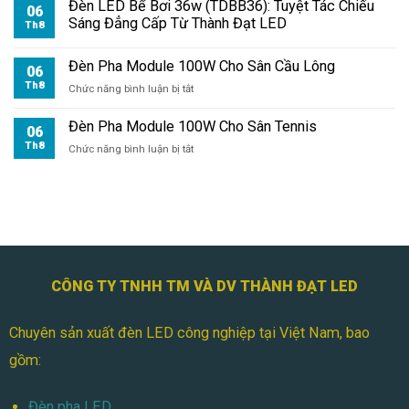
Pha
Đèn LED Bể Bơi 36w (TDBB36): Tuyệt Tác Chiếu
06
Module
Sáng Đẳng Cấp Từ Thành Đạt LED
Th8
100W
Cho
Đèn Pha Module 100W Cho Sân Cầu Lông
Sân
06
Bóng
Th8
ở
Chức năng bình luận bị tắt
Mini
Đèn
Pha
Đèn Pha Module 100W Cho Sân Tennis
06
Module
Th8
ở
Chức năng bình luận bị tắt
100W
Đèn
Cho
Pha
Sân
Module
Cầu
100W
Lông
Cho
Sân
Tennis
CÔNG TY TNHH TM VÀ DV THÀNH ĐẠT LED
Chuyên sản xuất đèn LED công nghiệp tại Việt Nam, bao
gồm:
Đèn pha LED