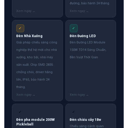
đường, bảo hành 24 tháng.
✓
✓
Đèn Nhà Xưởng
Đèn Đường LED
Giải pháp chiếu sáng công
Đèn Đường LED Module
nghiệp thế hệ mới cho nhà
150W TD14 Sáng Chuẩn,
xưởng, kho bãi, nhà máy
Bền Vượt Thời Gian
sản xuất. Chip SMD 2835
chống chói, driver hãng
lớn, IP65, bảo hành 24
tháng.
✓
✓
Đèn pha module 200W
Đèn chiếu cây 18w
Pickleball
Chiếu sáng cảnh quan