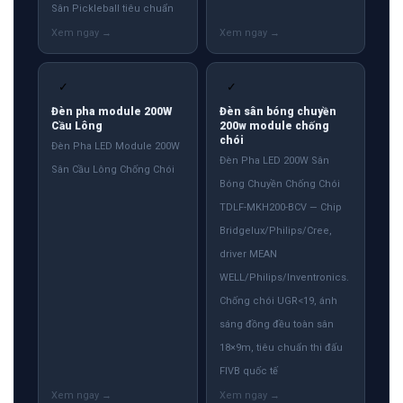
Sân Pickleball tiêu chuẩn
✓
✓
Đèn pha module 200W
Đèn sân bóng chuyền
Cầu Lông
200w module chống
chói
Đèn Pha LED Module 200W
Đèn Pha LED 200W Sân
Sân Cầu Lông Chống Chói
Bóng Chuyền Chống Chói
TDLF-MKH200-BCV — Chip
Bridgelux/Philips/Cree,
driver MEAN
WELL/Philips/Inventronics.
Chống chói UGR<19, ánh
sáng đồng đều toàn sân
18×9m, tiêu chuẩn thi đấu
FIVB quốc tế