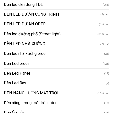
Đèn led dân dụng TDL
(255)
ĐÈN LED DỰ ÁN CÔNG TRÌNH
(5)
ĐÈN LED DỰ ÁN ODER
(35)
Đèn led đường phố (Street light)
(309)
ĐÈN LED NHÀ XƯỞNG
(177)
Đèn led nhà xưởng order
(26)
Đèn Led order
(423)
Đèn Led Panel
(19)
Đèn Led Ray
(7)
ĐÈN NĂNG LƯỢNG MẶT TRỜI
(166)
Đèn năng lượng mặt trời order
(44)
Đèn Ốp Trần
(38)