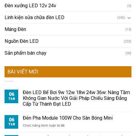
Đèn xưởng LED 12v 24v
(0)
Linh kiện sửa chữa đèn LED
(595)
Máng Đèn
(13)
Nguồn Đèn LED
(223)
Sản phẩm bán chạy
(90)
BÀI VIẾT MỚI
Đèn LED Bể Bơi 9w 12w 18w 24w 36w: Nâng Tầm
06
Không Gian Nước Với Giải Pháp Chiếu Sáng Đẳng
Th8
Cấp Từ Thành Đạt LED
Đèn Pha Module 100W Cho Sân Bóng Mini
06
Th8
ở
Chức năng bình luận bị tắt
Đèn