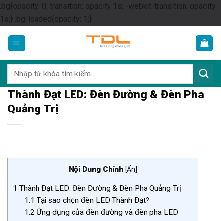
.bg{opacity: 0; transition: opacity 1s; -webkit-transition: opacity
Skip
1s;} .bg-loaded{opacity: 1;}
to
content
Tìm
kiếm:
Thành Đạt LED: Đèn Đường & Đèn Pha
Quảng Trị
Nội Dung Chính
[
Ẩn
]
1
Thành Đạt LED: Đèn Đường & Đèn Pha Quảng Trị
1.1
Tại sao chọn đèn LED Thành Đạt?
1.2
Ứng dụng của đèn đường và đèn pha LED