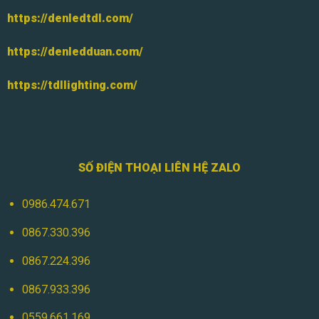
https://denledtdl.com/
https://denledduan.com/
https://tdllighting.com/
SỐ ĐIỆN THOẠI LIÊN HỆ ZALO
0986.474.671
0867.330.396
0867.224.396
0867.933.396
0559.661.169