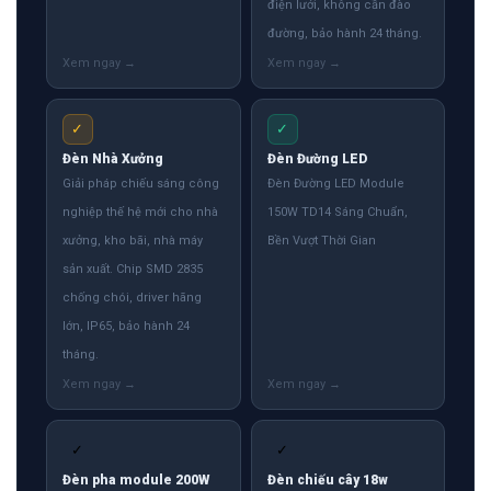
điện lưới, không cần đào
đường, bảo hành 24 tháng.
✓
✓
Đèn Nhà Xưởng
Đèn Đường LED
Giải pháp chiếu sáng công
Đèn Đường LED Module
nghiệp thế hệ mới cho nhà
150W TD14 Sáng Chuẩn,
xưởng, kho bãi, nhà máy
Bền Vượt Thời Gian
sản xuất. Chip SMD 2835
chống chói, driver hãng
lớn, IP65, bảo hành 24
tháng.
✓
✓
Đèn pha module 200W
Đèn chiếu cây 18w