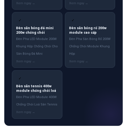
✓
✓
Đèn sân bóng đá mini
Đèn sân bóng rổ 200w
200w chống chói
module cao cấp
Đèn Pha LED Module 200W
Đèn Pha Sân Bóng Rổ 200W
Khung Hộp Chống Chói Cho
Chống Chói Module Khung
Sân Bóng Đá Mini
Hộp
✓
Đèn sân tennis 400w
module chống chói loá
Đèn Pha LED Module 400W
Chống Chói Loá Sân Tennis