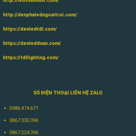
http://ledthanhdat.com/
http://denphaledngoaitroi.com/
https://denledtdl.com/
https://denledduan.com/
https://tdllighting.com/
SỐ ĐIỆN THOẠI LIÊN HỆ ZALO
0986.474.671
0867.330.396
0867.224.396