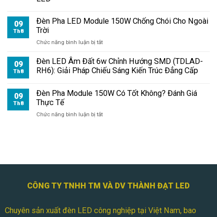
IP66
Chống
Đèn Pha LED Module 150W Chống Chói Cho Ngoài
Nước
09
Trời
Có
Th8
Đáng
ở
Chức năng bình luận bị tắt
Mua?
Đèn
Pha
Đèn LED Âm Đất 6w Chỉnh Hướng SMD (TDLAD-
09
LED
RH6): Giải Pháp Chiếu Sáng Kiến Trúc Đẳng Cấp
Th8
Module
150W
Đèn Pha Module 150W Có Tốt Không? Đánh Giá
Chống
09
Thực Tế
Chói
Th8
Cho
ở
Chức năng bình luận bị tắt
Ngoài
Đèn
Trời
Pha
Module
150W
Có
Tốt
Không?
Đánh
CÔNG TY TNHH TM VÀ DV THÀNH ĐẠT LED
Giá
Thực
Chuyên sản xuất đèn LED công nghiệp tại Việt Nam, bao
Tế