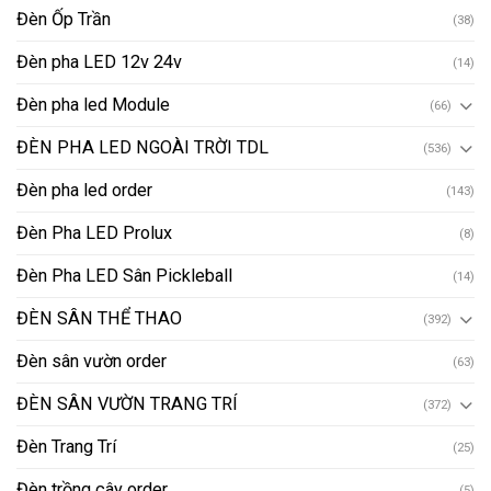
Đèn Ốp Trần
(38)
Đèn pha LED 12v 24v
(14)
Đèn pha led Module
(66)
ĐÈN PHA LED NGOÀI TRỜI TDL
(536)
Đèn pha led order
(143)
Đèn Pha LED Prolux
(8)
Đèn Pha LED Sân Pickleball
(14)
ĐÈN SÂN THỂ THAO
(392)
Đèn sân vườn order
(63)
ĐÈN SÂN VƯỜN TRANG TRÍ
(372)
Đèn Trang Trí
(25)
Đèn trồng cây order
(5)