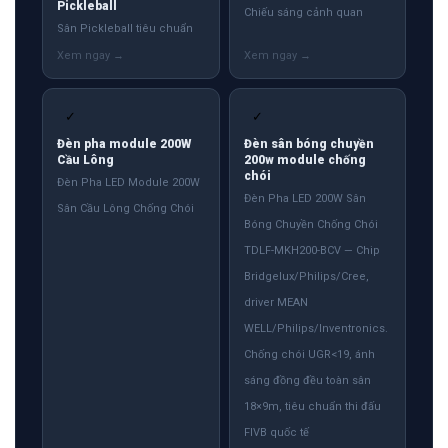
Pickleball
Chiếu sáng cảnh quan
Sân Pickleball tiêu chuẩn
✓
✓
Đèn pha module 200W
Đèn sân bóng chuyền
Cầu Lông
200w module chống
chói
Đèn Pha LED Module 200W
Đèn Pha LED 200W Sân
Sân Cầu Lông Chống Chói
Bóng Chuyền Chống Chói
TDLF-MKH200-BCV — Chip
Bridgelux/Philips/Cree,
driver MEAN
WELL/Philips/Inventronics.
Chống chói UGR<19, ánh
sáng đồng đều toàn sân
18×9m, tiêu chuẩn thi đấu
FIVB quốc tế