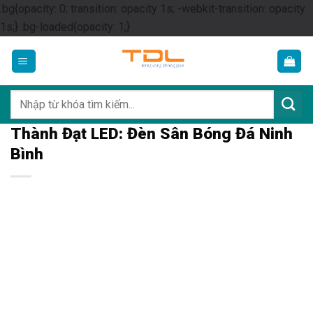
.bg{opacity: 0; transition: opacity 1s; -webkit-transition: opacity
Skip
1s;} .bg-loaded{opacity: 1;}
to
content
Tìm
kiếm:
Thành Đạt LED: Đèn Sân Bóng Đá Ninh
Bình