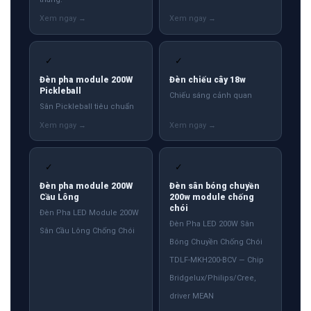
✓
✓
Đèn pha module 200W
Đèn chiếu cây 18w
Pickleball
Chiếu sáng cảnh quan
Sân Pickleball tiêu chuẩn
✓
✓
Đèn pha module 200W
Đèn sân bóng chuyền
Cầu Lông
200w module chống
chói
Đèn Pha LED Module 200W
Đèn Pha LED 200W Sân
Sân Cầu Lông Chống Chói
Bóng Chuyền Chống Chói
TDLF-MKH200-BCV — Chip
Bridgelux/Philips/Cree,
driver MEAN