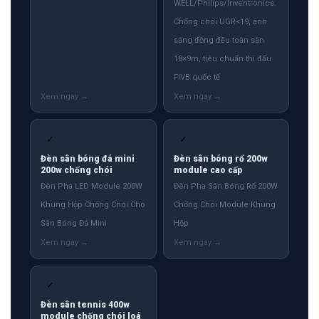
WELL/Philips/Inventronics.
Chống chói UGR<19, ánh
sáng đồng đều toàn sân
18×9m, tiêu chuẩn thi đấu
FIVB quốc tế
✓
✓
Đèn sân bóng đá mini
Đèn sân bóng rổ 200w
200w chống chói
module cao cấp
Đèn Pha LED Module 200W
Đèn Pha Sân Bóng Rổ 200W
Khung Hộp Chống Chói Cho
Chống Chói Module Khung
Sân Bóng Đá Mini
Hộp
✓
Đèn sân tennis 400w
module chống chói loá