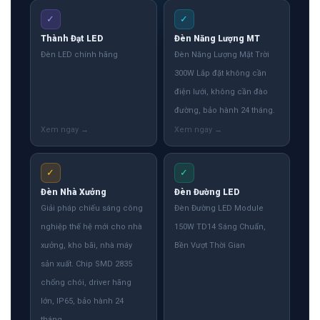
✓
✓
Thành Đạt LED
Đèn Năng Lượng MT
Đèn LED chính hãng
Đèn Năng Lượng Mặt Trời
300W Lắp đặt không cần
điện lưới, không cần đào
đường, bảo hành 24 tháng.
✓
✓
Đèn Nhà Xưởng
Đèn Đường LED
Giải pháp chiếu sáng công
Đèn Đường LED Module
nghiệp thế hệ mới cho nhà
150W TD14 Sáng Chuẩn,
xưởng, kho bãi, nhà máy
Bền Vượt Thời Gian
sản xuất. Chip SMD 2835
chống chói, driver hãng
lớn, IP65, bảo hành 24
tháng.