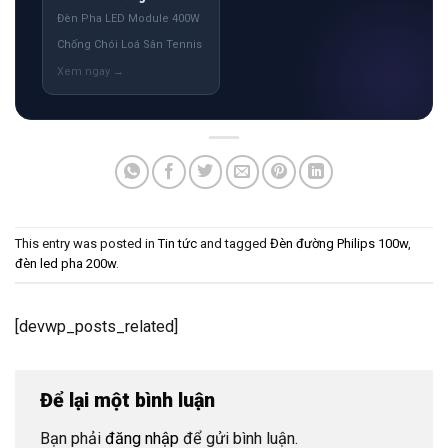
Đèn Pha LED Module 400W
Chống Chói Loá Sân Tennis
This entry was posted in
Tin tức
and tagged
Đèn đường Philips 100w
,
đèn led pha 200w
.
[devwp_posts_related]
Để lại một bình luận
Bạn phải
đăng nhập
để gửi bình luận.