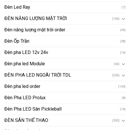
Đèn Led Ray
(7)
ĐÈN NĂNG LƯỢNG MẶT TRỜI
(166)
Đèn năng lượng mặt trời order
(44)
Đèn Ốp Trần
(38)
Đèn pha LED 12v 24v
(14)
Đèn pha led Module
(66)
ĐÈN PHA LED NGOÀI TRỜI TDL
(536)
Đèn pha led order
(143)
Đèn Pha LED Prolux
(8)
Đèn Pha LED Sân Pickleball
(14)
ĐÈN SÂN THỂ THAO
(392)