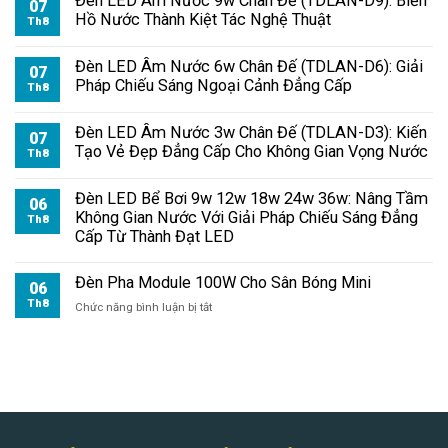
Đèn LED Âm Nước 9w Chân Đế (TDLAN-D9): Biến
07
Hồ Nước Thành Kiệt Tác Nghệ Thuật
Th8
Đèn LED Âm Nước 6w Chân Đế (TDLAN-D6): Giải
07
Pháp Chiếu Sáng Ngoại Cảnh Đẳng Cấp
Th8
Đèn LED Âm Nước 3w Chân Đế (TDLAN-D3): Kiến
07
Tạo Vẻ Đẹp Đẳng Cấp Cho Không Gian Vọng Nước
Th8
Đèn LED Bể Bơi 9w 12w 18w 24w 36w: Nâng Tầm
06
Không Gian Nước Với Giải Pháp Chiếu Sáng Đẳng
Th8
Cấp Từ Thành Đạt LED
Đèn Pha Module 100W Cho Sân Bóng Mini
06
Th8
ở
Chức năng bình luận bị tắt
Đèn
Pha
Module
100W
Cho
Sân
Bóng