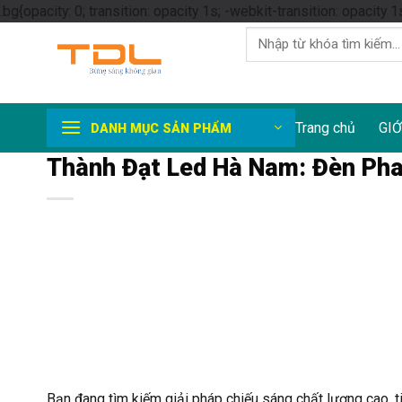
.bg{opacity: 0; transition: opacity 1s; -webkit-transition: opacity 1
Tìm
kiếm:
Trang chủ
GIỚ
DANH MỤC SẢN PHẨM
Thành Đạt Led Hà Nam: Đèn Pha
Bạn đang tìm kiếm giải pháp chiếu sáng chất lượng cao, 