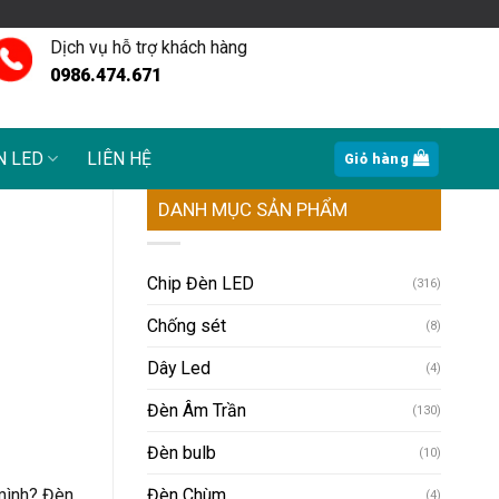
Dịch vụ hỗ trợ khách hàng
0986.474.671
N LED
LIÊN HỆ
Giỏ hàng
DANH MỤC SẢN PHẨM
Chip Đèn LED
(316)
Chống sét
(8)
Dây Led
(4)
Đèn Âm Trần
(130)
Đèn bulb
(10)
 mình? Đèn
Đèn Chùm
(4)