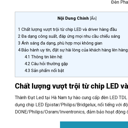
Đèn Pha
Nội Dung Chính
[
Ẩn
]
1
Chất lượng vượt trội từ chip LED và driver hàng đầu
2
Đa dạng công suất, đáp ứng mọi nhu cầu chiếu sáng
3
Ánh sáng đa dạng, phù hợp mọi không gian
4
Bảo hành uy tín, đặt sự hài lòng của khách hàng lên hàn
4.1
Thông tin liên hệ:
4.2
Câu hỏi thường gặp
4.3
Sản phẩm nổi bật
Chất lượng vượt trội từ chip LED v
Thành Đạt Led tại Hà Nam tự hào cung cấp đèn LED TDL c
dụng chip LED Epistar/Philips/Bridgelux, nổi tiếng với độ 
DONE/Philips/Osram/Inventronics, đảm bảo hoạt động ổn đ