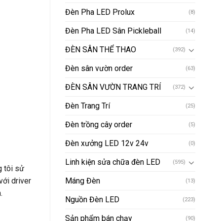
Đèn Pha LED Prolux
(8)
Đèn Pha LED Sân Pickleball
(14)
ĐÈN SÂN THỂ THAO
(392)
Đèn sân vườn order
(63)
ĐÈN SÂN VƯỜN TRANG TRÍ
(372)
Đèn Trang Trí
(25)
Đèn trồng cây order
(5)
Đèn xưởng LED 12v 24v
(0)
Linh kiện sửa chữa đèn LED
(595)
 tôi sử
Máng Đèn
với driver
(13)
.
Nguồn Đèn LED
(223)
Sản phẩm bán chạy
(90)