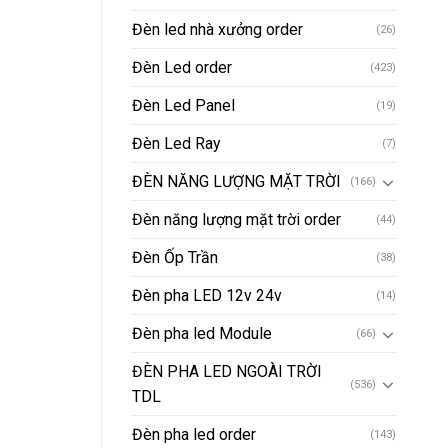
Đèn led nhà xưởng order
(26)
Đèn Led order
(423)
Đèn Led Panel
(19)
Đèn Led Ray
(7)
ĐÈN NĂNG LƯỢNG MẶT TRỜI
(166)
Đèn năng lượng mặt trời order
(44)
Đèn Ốp Trần
(38)
Đèn pha LED 12v 24v
(14)
Đèn pha led Module
(66)
ĐÈN PHA LED NGOÀI TRỜI
(536)
TDL
Đèn pha led order
(143)