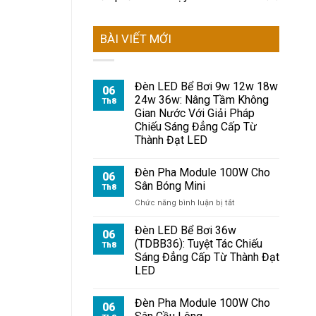
BÀI VIẾT MỚI
Đèn LED Bể Bơi 9w 12w 18w
06
24w 36w: Nâng Tầm Không
Th8
Gian Nước Với Giải Pháp
Chiếu Sáng Đẳng Cấp Từ
Thành Đạt LED
Đèn Pha Module 100W Cho
06
Sân Bóng Mini
Th8
ở
Chức năng bình luận bị tắt
Đèn
Pha
Đèn LED Bể Bơi 36w
06
Module
(TDBB36): Tuyệt Tác Chiếu
Th8
100W
Sáng Đẳng Cấp Từ Thành Đạt
Cho
LED
Sân
Bóng
Mini
Đèn Pha Module 100W Cho
06