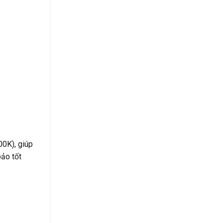
00K), giúp
bảo tốt