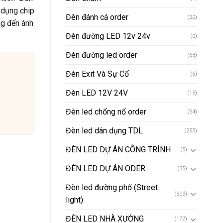
 dụng chip
Đèn đánh cá order
(20)
ng đến ánh
Đèn đường LED 12v 24v
(0)
Đèn đường led order
(68)
Đèn Exit Và Sự Cố
(5)
Đèn LED 12V 24V
(15)
Đèn led chống nổ order
(54)
Đèn led dân dụng TDL
(255)
ĐÈN LED DỰ ÁN CÔNG TRÌNH
(5)
ĐÈN LED DỰ ÁN ODER
(35)
Đèn led đường phố (Street
(309)
light)
ĐÈN LED NHÀ XƯỞNG
(177)