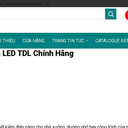
Skip
s;} .bg-loaded{opacity: 1;}
to
content
I THIỆU
CỬA HÀNG
TRANG TIN TỨC
CATALOGUE ĐÈ
 LED TDL Chính Hãng
tiết kiệm điện năng cho nhà xưởng, đường phố hay công trình của