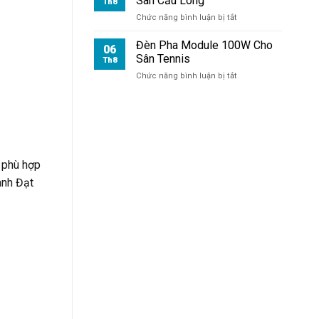
Sân Cầu Lông
Th8
ở
Chức năng bình luận bị tắt
Đèn
Pha
Đèn Pha Module 100W Cho
06
Module
Sân Tennis
Th8
100W
ở
Chức năng bình luận bị tắt
Cho
Đèn
Sân
Pha
Cầu
Module
Lông
100W
Cho
Sân
Tennis
 phù hợp
ành Đạt