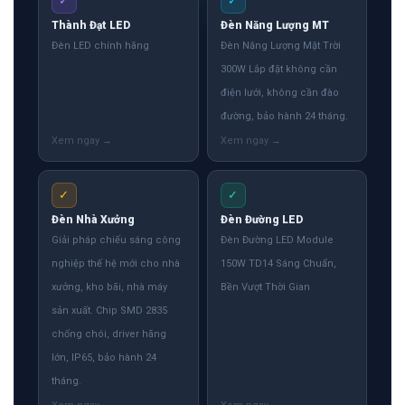
✓
✓
Thành Đạt LED
Đèn Năng Lượng MT
Đèn LED chính hãng
Đèn Năng Lượng Mặt Trời
300W Lắp đặt không cần
điện lưới, không cần đào
đường, bảo hành 24 tháng.
✓
✓
Đèn Nhà Xưởng
Đèn Đường LED
Giải pháp chiếu sáng công
Đèn Đường LED Module
nghiệp thế hệ mới cho nhà
150W TD14 Sáng Chuẩn,
xưởng, kho bãi, nhà máy
Bền Vượt Thời Gian
sản xuất. Chip SMD 2835
chống chói, driver hãng
lớn, IP65, bảo hành 24
tháng.