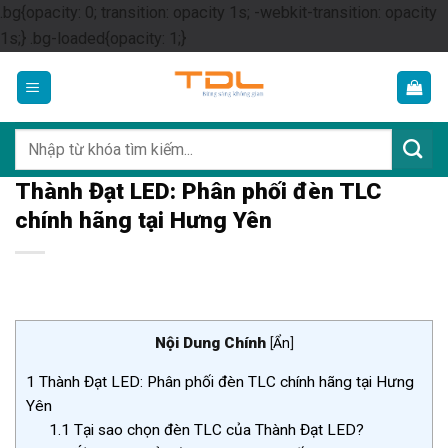
.bg{opacity: 0; transition: opacity 1s; -webkit-transition: opacity
Skip
1s;} .bg-loaded{opacity: 1;}
to
content
Tìm
kiếm:
Thành Đạt LED: Phân phối đèn TLC
chính hãng tại Hưng Yên
Nội Dung Chính
[
Ẩn
]
1
Thành Đạt LED: Phân phối đèn TLC chính hãng tại Hưng
Yên
1.1
Tại sao chọn đèn TLC của Thành Đạt LED?