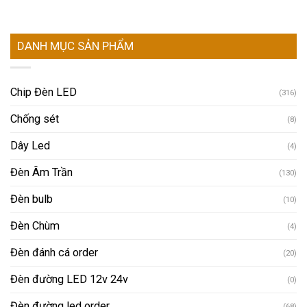
DANH MỤC SẢN PHẨM
Chip Đèn LED
(316)
Chống sét
(8)
Dây Led
(4)
Đèn Âm Trần
(130)
Đèn bulb
(10)
Đèn Chùm
(4)
Đèn đánh cá order
(20)
Đèn đường LED 12v 24v
(0)
Đèn đường led order
(68)