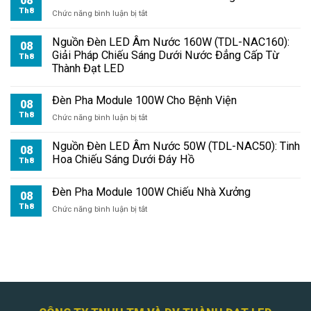
08
Th8
ở
Chức năng bình luận bị tắt
Đèn
Pha
Nguồn Đèn LED Âm Nước 160W (TDL-NAC160):
08
Module
Giải Pháp Chiếu Sáng Dưới Nước Đẳng Cấp Từ
Th8
100W
Thành Đạt LED
Cho
Kho
Đèn Pha Module 100W Cho Bệnh Viện
Hàng
08
Th8
ở
Chức năng bình luận bị tắt
Đèn
Pha
Nguồn Đèn LED Âm Nước 50W (TDL-NAC50): Tinh
08
Module
Hoa Chiếu Sáng Dưới Đáy Hồ
Th8
100W
Cho
Đèn Pha Module 100W Chiếu Nhà Xưởng
Bệnh
08
Viện
Th8
ở
Chức năng bình luận bị tắt
Đèn
Pha
Module
100W
Chiếu
Nhà
Xưởng