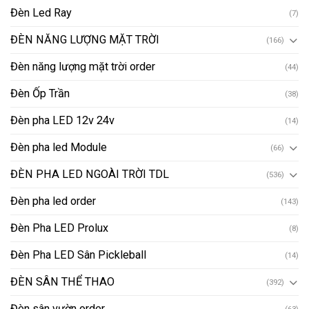
Đèn Led Ray
(7)
ĐÈN NĂNG LƯỢNG MẶT TRỜI
(166)
Đèn năng lượng mặt trời order
(44)
Đèn Ốp Trần
(38)
Đèn pha LED 12v 24v
(14)
Đèn pha led Module
(66)
ĐÈN PHA LED NGOÀI TRỜI TDL
(536)
Đèn pha led order
(143)
Đèn Pha LED Prolux
(8)
Đèn Pha LED Sân Pickleball
(14)
ĐÈN SÂN THỂ THAO
(392)
Đèn sân vườn order