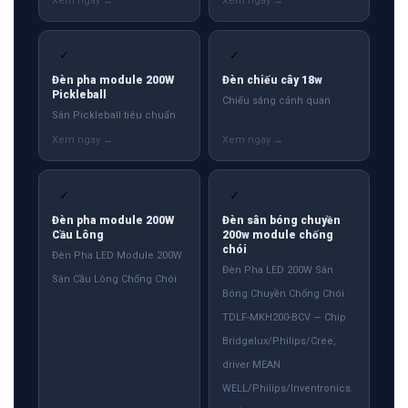
✓
✓
Đèn pha module 200W
Đèn chiếu cây 18w
Pickleball
Chiếu sáng cảnh quan
Sân Pickleball tiêu chuẩn
✓
✓
Đèn pha module 200W
Đèn sân bóng chuyền
Cầu Lông
200w module chống
chói
Đèn Pha LED Module 200W
Đèn Pha LED 200W Sân
Sân Cầu Lông Chống Chói
Bóng Chuyền Chống Chói
TDLF-MKH200-BCV — Chip
Bridgelux/Philips/Cree,
driver MEAN
WELL/Philips/Inventronics.