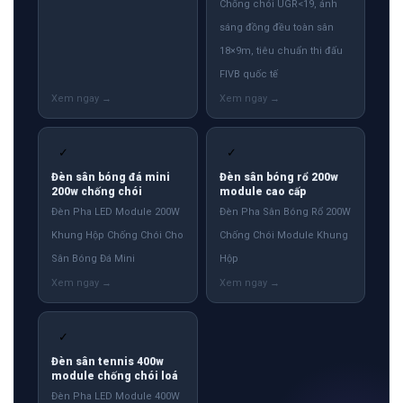
Chống chói UGR<19, ánh
sáng đồng đều toàn sân
18×9m, tiêu chuẩn thi đấu
FIVB quốc tế
✓
✓
Đèn sân bóng đá mini
Đèn sân bóng rổ 200w
200w chống chói
module cao cấp
Đèn Pha LED Module 200W
Đèn Pha Sân Bóng Rổ 200W
Khung Hộp Chống Chói Cho
Chống Chói Module Khung
Sân Bóng Đá Mini
Hộp
✓
Đèn sân tennis 400w
module chống chói loá
Đèn Pha LED Module 400W