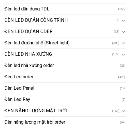
Đèn led dân dụng TDL
(255)
ĐÈN LED DỰ ÁN CÔNG TRÌNH
(5)
ĐÈN LED DỰ ÁN ODER
(35)
Đèn led đường phố (Street light)
(309)
ĐÈN LED NHÀ XƯỞNG
(177)
Đèn led nhà xưởng order
(26)
Đèn Led order
(423)
Đèn Led Panel
(19)
Đèn Led Ray
(7)
ĐÈN NĂNG LƯỢNG MẶT TRỜI
(166)
Đèn năng lượng mặt trời order
(44)