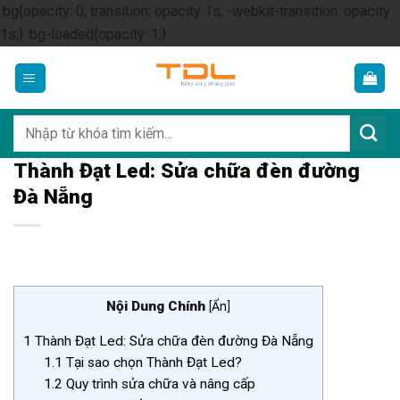
.bg{opacity: 0; transition: opacity 1s; -webkit-transition: opacity
Skip
1s;} .bg-loaded{opacity: 1;}
to
content
Tìm
kiếm:
Thành Đạt Led: Sửa chữa đèn đường
Đà Nẵng
Nội Dung Chính
[
Ẩn
]
1
Thành Đạt Led: Sửa chữa đèn đường Đà Nẵng
1.1
Tại sao chọn Thành Đạt Led?
1.2
Quy trình sửa chữa và nâng cấp