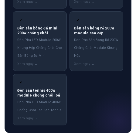
✓
✓
Đèn sân bóng đá mini
Đèn sân bóng rổ 200w
200w chống chói
module cao cấp
Đèn Pha LED Module 200W
Đèn Pha Sân Bóng Rổ 200W
Khung Hộp Chống Chói Cho
Chống Chói Module Khung
Sân Bóng Đá Mini
Hộp
✓
Đèn sân tennis 400w
module chống chói loá
Đèn Pha LED Module 400W
Chống Chói Loá Sân Tennis