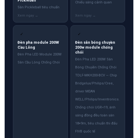
Pickleball
Chiếu sáng cảnh quan
Sân Pickleball tiêu chuẩn
✓
✓
Đèn pha module 200W
Đèn sân bóng chuyền
Cầu Lông
200w module chống
chói
Đèn Pha LED Module 200W
Đèn Pha LED 200W Sân
Sân Cầu Lông Chống Chói
Bóng Chuyền Chống Chói
TDLF-MKH200-BCV — Chip
Bridgelux/Philips/Cree,
driver MEAN
WELL/Philips/Inventronics.
Chống chói UGR<19, ánh
sáng đồng đều toàn sân
18×9m, tiêu chuẩn thi đấu
FIVB quốc tế