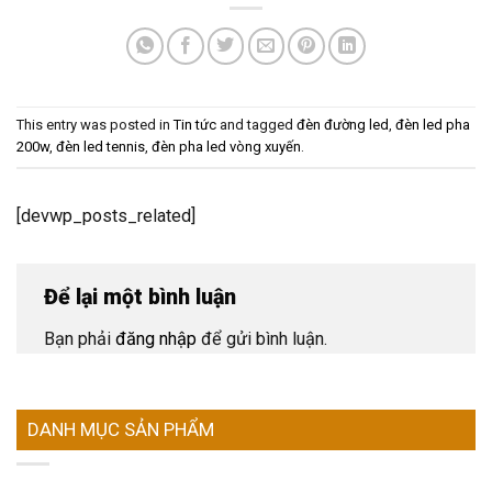
This entry was posted in
Tin tức
and tagged
đèn đường led
,
đèn led pha
200w
,
đèn led tennis
,
đèn pha led vòng xuyến
.
[devwp_posts_related]
Để lại một bình luận
Bạn phải
đăng nhập
để gửi bình luận.
DANH MỤC SẢN PHẨM