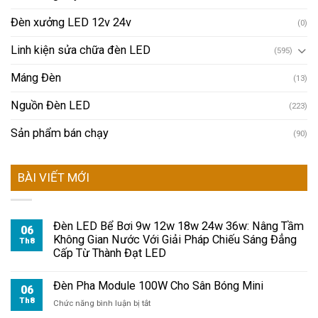
Đèn xưởng LED 12v 24v
(0)
Linh kiện sửa chữa đèn LED
(595)
Máng Đèn
(13)
Nguồn Đèn LED
(223)
Sản phẩm bán chạy
(90)
BÀI VIẾT MỚI
Đèn LED Bể Bơi 9w 12w 18w 24w 36w: Nâng Tầm
06
Không Gian Nước Với Giải Pháp Chiếu Sáng Đẳng
Th8
Cấp Từ Thành Đạt LED
Đèn Pha Module 100W Cho Sân Bóng Mini
06
Th8
ở
Chức năng bình luận bị tắt
Đèn