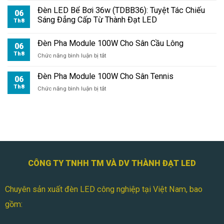
Pha
Đèn LED Bể Bơi 36w (TDBB36): Tuyệt Tác Chiếu
06
Module
Sáng Đẳng Cấp Từ Thành Đạt LED
Th8
100W
Cho
Đèn Pha Module 100W Cho Sân Cầu Lông
Sân
06
Bóng
Th8
ở
Chức năng bình luận bị tắt
Mini
Đèn
Pha
Đèn Pha Module 100W Cho Sân Tennis
06
Module
Th8
ở
Chức năng bình luận bị tắt
100W
Đèn
Cho
Pha
Sân
Module
Cầu
100W
Lông
Cho
Sân
Tennis
CÔNG TY TNHH TM VÀ DV THÀNH ĐẠT LED
Chuyên sản xuất đèn LED công nghiệp tại Việt Nam, bao
gồm: