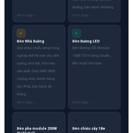
đường, bảo hành 24 tháng.
✓
✓
Đèn Nhà Xưởng
Đèn Đường LED
Giải pháp chiếu sáng công
Đèn Đường LED Module
nghiệp thế hệ mới cho nhà
150W TD14 Sáng Chuẩn,
xưởng, kho bãi, nhà máy
Bền Vượt Thời Gian
sản xuất. Chip SMD 2835
chống chói, driver hãng
lớn, IP65, bảo hành 24
tháng.
✓
✓
Đèn pha module 200W
Đèn chiếu cây 18w